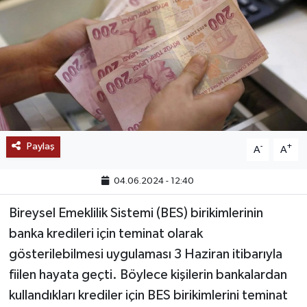
SAĞLIK
EĞİTİM
BÖLGE
KEŞFET
Paylaş
-
+
A
A
POPÜLER
04.06.2024 - 12:40
DÜNYA
Bireysel Emeklilik Sistemi (BES) birikimlerinin
banka kredileri için teminat olarak
TREND
gösterilebilmesi uygulaması 3 Haziran itibarıyla
MEDYA
fiilen hayata geçti. Böylece kişilerin bankalardan
kullandıkları krediler için BES birikimlerini teminat
OTOMOTİV