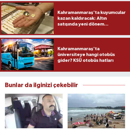
Kahramanmaraş'ta kuyumcular
kazan kaldıracak: Altın
satışında yeni dönem...
Kahramanmaraş'ta
üniversiteye hangi otobüs
gider? KSÜ otobüs hatları
Bunlar da ilginizi çekebilir