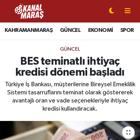
CANLI YAYIN
Kahramanmaraş Nöbetçi Eczaneler
KAHRAMANMARAŞ
GÜNCEL
EKONOMİ
SPOR
KAHRAMANMARAŞ
Kahramanmaraş Hava Durumu
GÜNCEL
GÜNCEL
Kahramanmaraş Namaz Vakitleri
BES teminatlı ihtiyaç
kredisi dönemi başladı
SPOR
Kahramanmaraş Trafik Yoğunluk Haritası
Türkiye İş Bankası, müşterilerine Bireysel Emeklilik
SİYASET
Süper Lig Puan Durumu ve Fikstür
Sistemi tasarruflarını teminat olarak göstererek
avantajlı oran ve vade seçenekleriyle ihtiyaç
EKONOMİ
Tüm Manşetler
kredisi kullandıracak.
GÜNDEM
Son Dakika Haberleri
MAGAZİN
Haber Arşivi