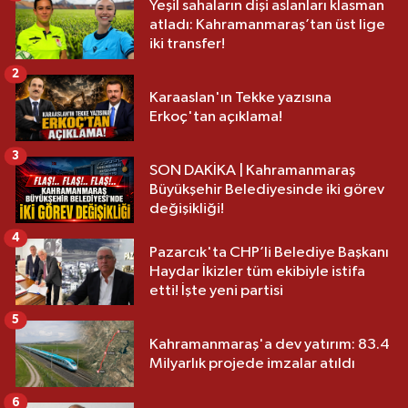
Yeşil sahaların dişi aslanları klasman
atladı: Kahramanmaraş’tan üst lige
iki transfer!
2
Karaaslan'ın Tekke yazısına
Erkoç'tan açıklama!
3
SON DAKİKA | Kahramanmaraş
Büyükşehir Belediyesinde iki görev
değişikliği!
4
Pazarcık'ta CHP’li Belediye Başkanı
Haydar İkizler tüm ekibiyle istifa
etti! İşte yeni partisi
5
Kahramanmaraş'a dev yatırım: 83.4
Milyarlık projede imzalar atıldı
6