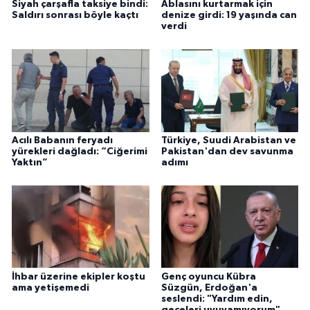
Siyah çarşafla taksiye bindi:
Ablasını kurtarmak için
Saldırı sonrası böyle kaçtı
denize girdi: 19 yaşında can
verdi
Acılı Babanın feryadı
Türkiye, Suudi Arabistan ve
yürekleri dağladı: “Ciğerimi
Pakistan'dan dev savunma
Yaktın”
adımı
İhbar üzerine ekipler koştu
Genç oyuncu Kübra
ama yetişemedi
Süzgün, Erdoğan'a
seslendi: "Yardım edin,
geceleri uyuyamıyorum"