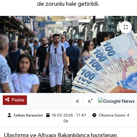
de zorunlu hale getirildi.
SAĞLIK
EĞİTİM
BÖLGE
KEŞFET
POPÜLER
DÜNYA
Paylaş
-
+
A
A
TREND
Serkan Karaaslan
16.05.2026 - 17:47
Okunma Süresi: 4
MEDYA
Dk
Ulaştırma ve Altyapı Bakanlığınca hazırlanan,
OTOMOTİV