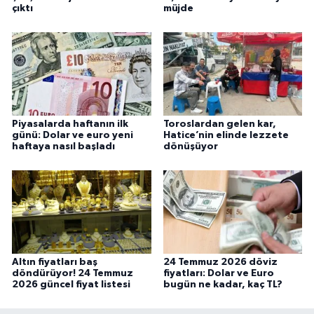
çıktı
müjde
Piyasalarda haftanın ilk
Toroslardan gelen kar,
günü: Dolar ve euro yeni
Hatice’nin elinde lezzete
haftaya nasıl başladı
dönüşüyor
Altın fiyatları baş
24 Temmuz 2026 döviz
döndürüyor! 24 Temmuz
fiyatları: Dolar ve Euro
2026 güncel fiyat listesi
bugün ne kadar, kaç TL?