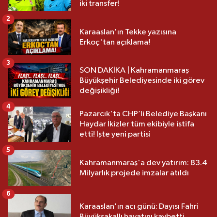
iki transfer!
2
Karaaslan'ın Tekke yazısına
Erkoç'tan açıklama!
3
SON DAKİKA | Kahramanmaraş
Büyükşehir Belediyesinde iki görev
değişikliği!
4
Pazarcık'ta CHP’li Belediye Başkanı
Haydar İkizler tüm ekibiyle istifa
etti! İşte yeni partisi
5
Kahramanmaraş'a dev yatırım: 83.4
Milyarlık projede imzalar atıldı
6
Karaaslan'ın acı günü: Dayısı Fahri
Büyüksakallı hayatını kaybetti