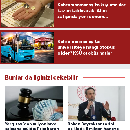
Kahramanmaraş'ta kuyumcular
kazan kaldıracak: Altın
satışında yeni dönem...
Kahramanmaraş'ta
üniversiteye hangi otobüs
gider? KSÜ otobüs hatları
Bunlar da ilginizi çekebilir
Yargıtay'dan milyonlarca
Bakan Bayraktar tarihi
çalışana müjde: Prim kararı
açıkladı: 8 milyon haneye