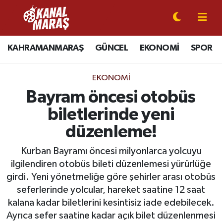
CANLI YAYIN
Kahramanmaraş Nöbetçi Eczaneler
KAHRAMANMARAŞ
GÜNCEL
EKONOMİ
SPOR
KAHRAMANMARAŞ
Kahramanmaraş Hava Durumu
EKONOMI
GÜNCEL
Kahramanmaraş Namaz Vakitleri
Bayram öncesi otobüs
biletlerinde yeni
SPOR
Kahramanmaraş Trafik Yoğunluk Haritası
düzenleme!
SİYASET
Süper Lig Puan Durumu ve Fikstür
Kurban Bayramı öncesi milyonlarca yolcuyu
ilgilendiren otobüs bileti düzenlemesi yürürlüğe
EKONOMİ
Tüm Manşetler
girdi. Yeni yönetmeliğe göre şehirler arası otobüs
seferlerinde yolcular, hareket saatine 12 saat
GÜNDEM
Son Dakika Haberleri
kalana kadar biletlerini kesintisiz iade edebilecek.
MAGAZİN
Haber Arşivi
Ayrıca sefer saatine kadar açık bilet düzenlenmesi