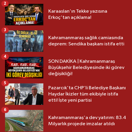
2
Karaaslan'ın Tekke yazısına
Erkoç'tan açıklama!
3
Kahramanmaraş sağlık camiasında
deprem: Sendika başkanı istifa etti
4
SON DAKİKA | Kahramanmaraş
Büyükşehir Belediyesinde iki görev
değişikliği!
5
Pazarcık'ta CHP’li Belediye Başkanı
Haydar İkizler tüm ekibiyle istifa
etti! İşte yeni partisi
6
Kahramanmaraş'a dev yatırım: 83.4
Milyarlık projede imzalar atıldı