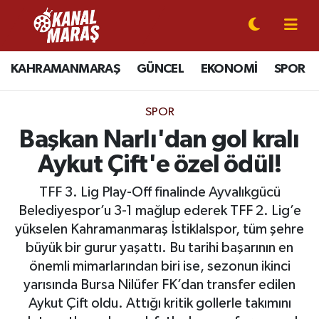
CANLI YAYIN
Kahramanmaraş Nöbetçi Eczaneler
KAHRAMANMARAŞ
GÜNCEL
EKONOMİ
SPOR
KAHRAMANMARAŞ
Kahramanmaraş Hava Durumu
SPOR
GÜNCEL
Kahramanmaraş Namaz Vakitleri
Başkan Narlı'dan gol kralı
Aykut Çift'e özel ödül!
SPOR
Kahramanmaraş Trafik Yoğunluk Haritası
TFF 3. Lig Play-Off finalinde Ayvalıkgücü
SİYASET
Süper Lig Puan Durumu ve Fikstür
Belediyespor’u 3-1 mağlup ederek TFF 2. Lig’e
yükselen Kahramanmaraş İstiklalspor, tüm şehre
EKONOMİ
Tüm Manşetler
büyük bir gurur yaşattı. Bu tarihi başarının en
önemli mimarlarından biri ise, sezonun ikinci
GÜNDEM
Son Dakika Haberleri
yarısında Bursa Nilüfer FK’dan transfer edilen
Aykut Çift oldu. Attığı kritik gollerle takımını
MAGAZİN
Haber Arşivi