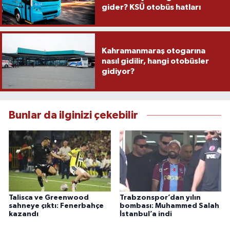
gider? KSÜ otobüs hatları
Kahramanmaraş otogarına
nasıl gidilir, hangi otobüsler
gidiyor?
Bunlar da ilginizi çekebilir
Talisca ve Greenwood
Trabzonspor’dan yılın
sahneye çıktı: Fenerbahçe
bombası: Muhammed Salah
kazandı
İstanbul’a indi