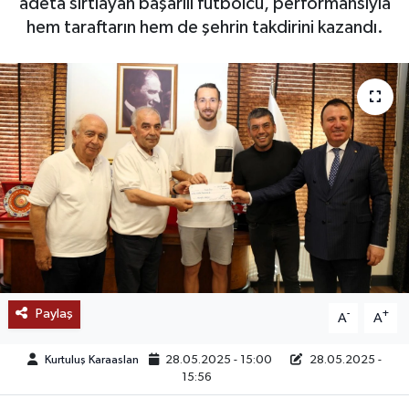
adeta sırtlayan başarılı futbolcu, performansıyla
hem taraftarın hem de şehrin takdirini kazandı.
SAĞLIK
EĞİTİM
BÖLGE
KEŞFET
POPÜLER
DÜNYA
TREND
Paylaş
-
+
A
A
MEDYA
Kurtuluş Karaaslan
28.05.2025 - 15:00
28.05.2025 -
15:56
OTOMOTİV