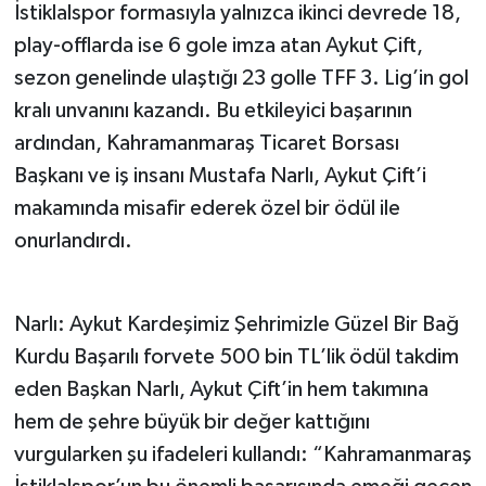
İstiklalspor formasıyla yalnızca ikinci devrede 18,
play-offlarda ise 6 gole imza atan Aykut Çift,
TEKNOLOJİ
sezon genelinde ulaştığı 23 golle TFF 3. Lig’in gol
YAŞAM
kralı unvanını kazandı. Bu etkileyici başarının
ardından, Kahramanmaraş Ticaret Borsası
KÜLTÜR SANAT
Başkanı ve iş insanı Mustafa Narlı, Aykut Çift’i
makamında misafir ederek özel bir ödül ile
onurlandırdı.
Narlı: Aykut Kardeşimiz Şehrimizle Güzel Bir Bağ
Kurdu Başarılı forvete 500 bin TL’lik ödül takdim
eden Başkan Narlı, Aykut Çift’in hem takımına
hem de şehre büyük bir değer kattığını
vurgularken şu ifadeleri kullandı: “Kahramanmaraş