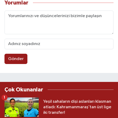
Yorumlar
Gönder
Çok Okunanlar
1
Yeşil sahaların dişi aslanları klasman
atladı: Kahramanmaraş’tan üst lige
iki transfer!