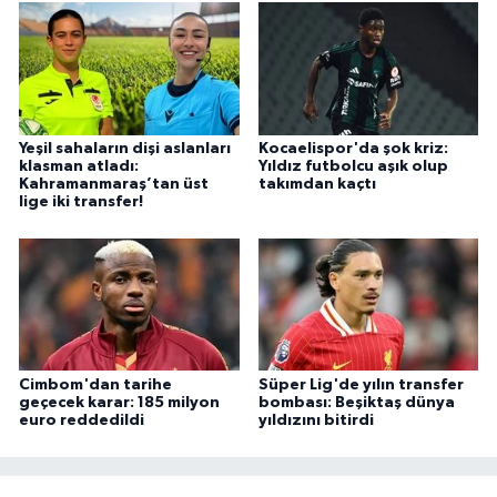
Yeşil sahaların dişi aslanları
Kocaelispor'da şok kriz:
klasman atladı:
Yıldız futbolcu aşık olup
Kahramanmaraş’tan üst
takımdan kaçtı
lige iki transfer!
Cimbom'dan tarihe
Süper Lig'de yılın transfer
geçecek karar: 185 milyon
bombası: Beşiktaş dünya
euro reddedildi
yıldızını bitirdi