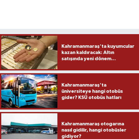
Kahramanmaraş'ta kuyumcular
kazan kaldıracak: Altın
satışında yeni dönem...
Kahramanmaraş'ta
üniversiteye hangi otobüs
gider? KSÜ otobüs hatları
Kahramanmaraş otogarına
nasıl gidilir, hangi otobüsler
gidiyor?