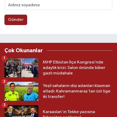
Gönder
Çok Okunanlar
1
MHP Elbistan İlçe Kongresi’nde
adaylık krizi: Salon önünde biber
gazlı müdahale
2
Yeşil sahaların dişi aslanları klasman
atladı: Kahramanmaraş’tan üst lige
iki transfer!
3
Karaaslan'ın Tekke yazısına