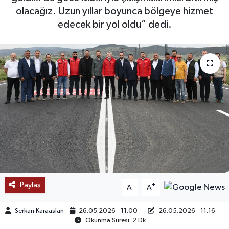
olacağız. Uzun yıllar boyunca bölgeye hizmet
SAĞLIK
edecek bir yol oldu” dedi.
EĞİTİM
BÖLGE
KEŞFET
POPÜLER
DÜNYA
TREND
Paylaş
-
+
A
A
MEDYA
Serkan Karaaslan
26.05.2026 - 11:00
26.05.2026 - 11:16
Okunma Süresi: 2 Dk
OTOMOTİV