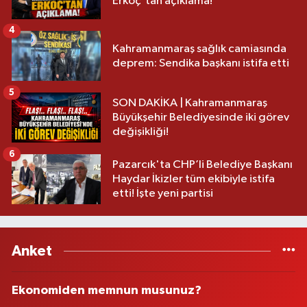
Erkoç'tan açıklama!
4
Kahramanmaraş sağlık camiasında
deprem: Sendika başkanı istifa etti
5
SON DAKİKA | Kahramanmaraş
Büyükşehir Belediyesinde iki görev
değişikliği!
6
Pazarcık'ta CHP’li Belediye Başkanı
Haydar İkizler tüm ekibiyle istifa
etti! İşte yeni partisi
Anket
Ekonomiden memnun musunuz?