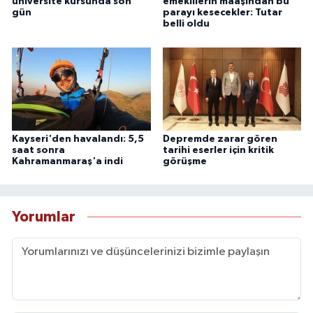
üniversite kursunda son
emeklilerin maaşından bu
gün
parayı kesecekler: Tutar
belli oldu
Kayseri'den havalandı: 5,5
Depremde zarar gören
saat sonra
tarihi eserler için kritik
Kahramanmaraş'a indi
görüşme
Yorumlar