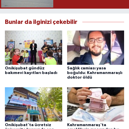
Bunlar da ilginizi çekebilir
Onikişubat gündüz
Sağlık camiası yasa
bakımevi kayıtları başladı
boğuldu: Kahramanmaraşlı
doktor öldü
Onikişubat’ta ücretsiz
Kahramanmaraş'ta