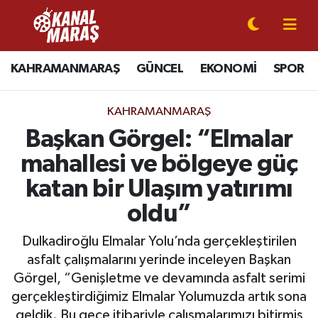
CANLI YAYIN
Kahramanmaraş Nöbetçi Eczaneler
KAHRAMANMARAŞ
GÜNCEL
EKONOMİ
SPOR
KAHRAMANMARAŞ
Kahramanmaraş Hava Durumu
KAHRAMANMARAŞ
GÜNCEL
Kahramanmaraş Namaz Vakitleri
Başkan Görgel: “Elmalar
mahallesi ve bölgeye güç
SPOR
Kahramanmaraş Trafik Yoğunluk Haritası
katan bir Ulaşım yatırımı
SİYASET
Süper Lig Puan Durumu ve Fikstür
oldu”
EKONOMİ
Tüm Manşetler
Dulkadiroğlu Elmalar Yolu’nda gerçekleştirilen
asfalt çalışmalarını yerinde inceleyen Başkan
GÜNDEM
Son Dakika Haberleri
Görgel, “Genişletme ve devamında asfalt serimi
gerçekleştirdiğimiz Elmalar Yolumuzda artık sona
MAGAZİN
Haber Arşivi
geldik. Bu gece itibariyle çalışmalarımızı bitirmiş