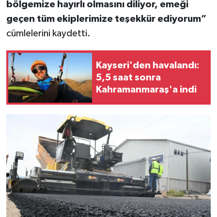
bölgemize hayırlı olmasını diliyor, emeği
geçen tüm ekiplerimize teşekkür ediyorum”
cümlelerini kaydetti.
Kayseri'den havalandı:
5,5 saat sonra
Kahramanmaraş'a indi