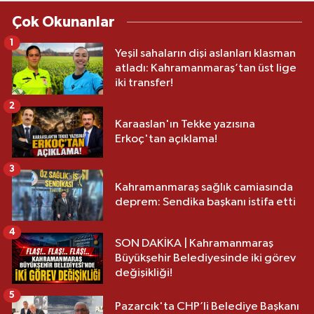
Çok Okunanlar
1
Yeşil sahaların dişi aslanları klasman
atladı: Kahramanmaraş’tan üst lige
iki transfer!
2
Karaaslan'ın Tekke yazısına
Erkoç'tan açıklama!
3
Kahramanmaraş sağlık camiasında
deprem: Sendika başkanı istifa etti
4
SON DAKİKA | Kahramanmaraş
Büyükşehir Belediyesinde iki görev
değişikliği!
5
Pazarcık'ta CHP’li Belediye Başkanı