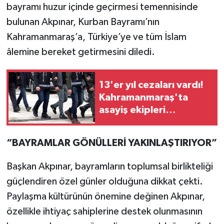
bayramı huzur içinde geçirmesi temennisinde
bulunan Akpınar, Kurban Bayramı’nın
TEKNOLOJİ
Kahramanmaraş’a, Türkiye’ye ve tüm İslam
YAŞAM
âlemine bereket getirmesini diledi.
KÜLTÜR SANAT
13'er yıl cezaları vardı!
Kahramanmaraş'ta
asayiş ekipleri
operasyonla yakaladı
“BAYRAMLAR GÖNÜLLERİ YAKINLAŞTIRIYOR”
Başkan Akpınar, bayramların toplumsal birlikteliği
güçlendiren özel günler olduğuna dikkat çekti.
Paylaşma kültürünün önemine değinen Akpınar,
özellikle ihtiyaç sahiplerine destek olunmasının