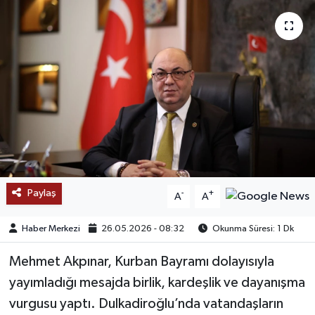
SAĞLIK
EĞİTİM
BÖLGE
KEŞFET
POPÜLER
Paylaş
-
+
A
A
DÜNYA
Haber Merkezi
26.05.2026 - 08:32
Okunma Süresi: 1 Dk
TREND
Mehmet Akpınar, Kurban Bayramı dolayısıyla
MEDYA
yayımladığı mesajda birlik, kardeşlik ve dayanışma
vurgusu yaptı. Dulkadiroğlu’nda vatandaşların
OTOMOTİV