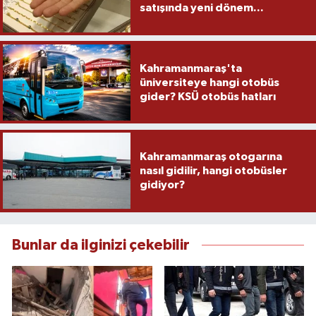
satışında yeni dönem...
Kahramanmaraş'ta
üniversiteye hangi otobüs
gider? KSÜ otobüs hatları
Kahramanmaraş otogarına
nasıl gidilir, hangi otobüsler
gidiyor?
Bunlar da ilginizi çekebilir