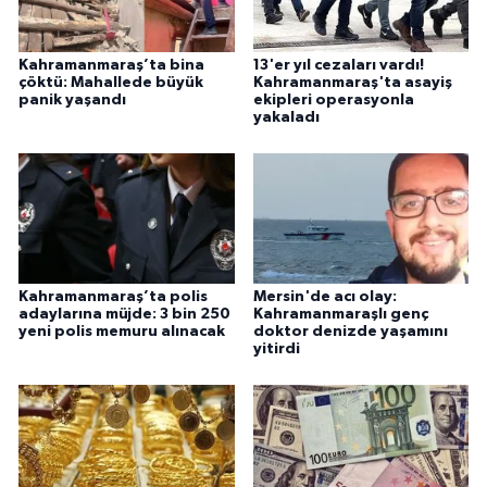
Kahramanmaraş’ta bina
13'er yıl cezaları vardı!
çöktü: Mahallede büyük
Kahramanmaraş'ta asayiş
panik yaşandı
ekipleri operasyonla
yakaladı
Kahramanmaraş’ta polis
Mersin'de acı olay:
adaylarına müjde: 3 bin 250
Kahramanmaraşlı genç
yeni polis memuru alınacak
doktor denizde yaşamını
yitirdi