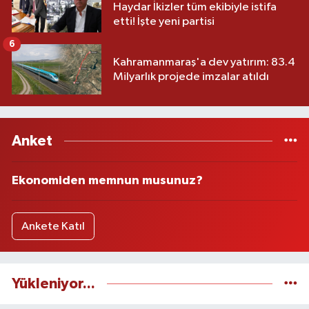
Haydar İkizler tüm ekibiyle istifa
etti! İşte yeni partisi
6
Kahramanmaraş'a dev yatırım: 83.4
Milyarlık projede imzalar atıldı
Anket
Ekonomiden memnun musunuz?
Ankete Katıl
Yükleniyor...