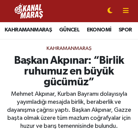
CANLI YAYIN
Kahramanmaraş Nöbetçi Eczaneler
KAHRAMANMARAŞ
GÜNCEL
EKONOMİ
SPOR
KAHRAMANMARAŞ
Kahramanmaraş Hava Durumu
KAHRAMANMARAŞ
GÜNCEL
Kahramanmaraş Namaz Vakitleri
Başkan Akpınar: “Birlik
ruhumuz en büyük
SPOR
Kahramanmaraş Trafik Yoğunluk Haritası
gücümüz”
SİYASET
Süper Lig Puan Durumu ve Fikstür
Mehmet Akpınar, Kurban Bayramı dolayısıyla
yayımladığı mesajda birlik, beraberlik ve
EKONOMİ
Tüm Manşetler
dayanışma çağrısı yaptı. Başkan Akpınar, Gazze
başta olmak üzere tüm mazlum coğrafyalar için
GÜNDEM
Son Dakika Haberleri
huzur ve barış temennisinde bulundu.
MAGAZİN
Haber Arşivi