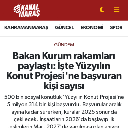
CANLI YAYIN
Kahramanmaraş Nöbetçi Eczaneler
KAHRAMANMARAŞ
GÜNCEL
EKONOMİ
SPOR
KAHRAMANMARAŞ
Kahramanmaraş Hava Durumu
GÜNDEM
GÜNCEL
Kahramanmaraş Namaz Vakitleri
Bakan Kurum rakamları
paylaştı: İşte Yüzyılın
SPOR
Kahramanmaraş Trafik Yoğunluk Haritası
Konut Projesi'ne başvuran
SİYASET
Süper Lig Puan Durumu ve Fikstür
kişi sayısı
EKONOMİ
Tüm Manşetler
500 bin sosyal konutluk 'Yüzyılın Konut Projesi'ne
5 milyon 314 bin kişi başvurdu. Başvurular aralık
GÜNDEM
Son Dakika Haberleri
ayına kadar sürerken, kuralar 2025 sonunda
çekilecek. İnşaatların 2026'da başlayıp ilk
MAGAZİN
Haber Arşivi
teslimlerin Mart 2027'de yapılması planlanıyor.