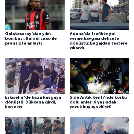
Galatasaray'dan yılın
Adana’da trafikte yol
bombası: Rafael Leao ile
verme kavgası dehşete
prensipte anlaştı
dönüştü: Bagajdan testere
çıkardı
Eskişehir'de kaza kavgaya
Side Antik Kenti'nde korku
dönüştü: Dükkana girdi,
dolu anlar: 6 yaşındaki
kan aktı
çocuk kuyuya düştü