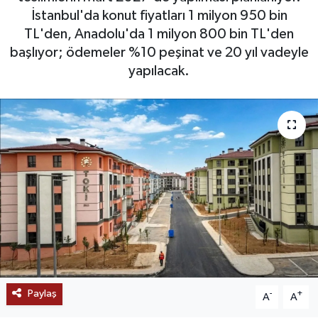
İstanbul'da konut fiyatları 1 milyon 950 bin
SAĞLIK
TL'den, Anadolu'da 1 milyon 800 bin TL'den
başlıyor; ödemeler %10 peşinat ve 20 yıl vadeyle
EĞİTİM
yapılacak.
BÖLGE
KEŞFET
POPÜLER
DÜNYA
TREND
MEDYA
Paylaş
-
+
A
A
OTOMOTİV