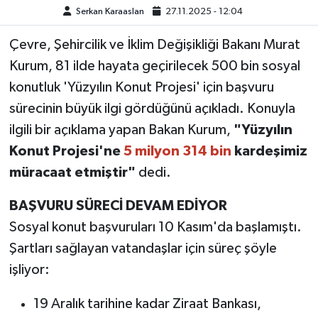
Serkan Karaaslan
27.11.2025 - 12:04
TEKNOLOJİ
Çevre, Şehircilik ve İklim Değişikliği Bakanı Murat
Kurum, 81 ilde hayata geçirilecek 500 bin sosyal
YAŞAM
konutluk 'Yüzyılın Konut Projesi' için başvuru
KÜLTÜR SANAT
sürecinin büyük ilgi gördüğünü açıkladı. Konuyla
ilgili bir açıklama yapan Bakan Kurum,
"Yüzyılın
Konut Projesi'ne
5 milyon 314 bin
kardeşimiz
müracaat etmiştir"
dedi.
BAŞVURU SÜRECİ DEVAM EDİYOR
Sosyal konut başvuruları 10 Kasım'da başlamıştı.
Şartları sağlayan vatandaşlar için süreç şöyle
işliyor:
19 Aralık tarihine kadar Ziraat Bankası,