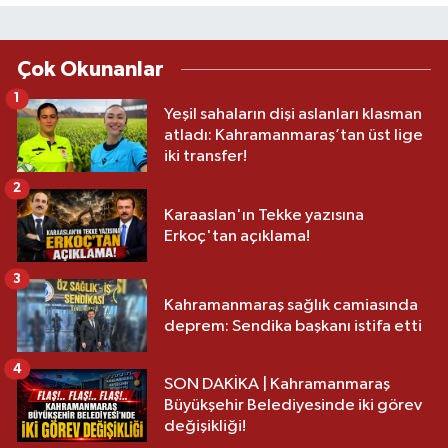
Çok Okunanlar
1
Yeşil sahaların dişi aslanları klasman
atladı: Kahramanmaraş’tan üst lige
iki transfer!
2
Karaaslan'ın Tekke yazısına
Erkoç'tan açıklama!
3
Kahramanmaraş sağlık camiasında
deprem: Sendika başkanı istifa etti
4
SON DAKİKA | Kahramanmaraş
Büyükşehir Belediyesinde iki görev
değişikliği!