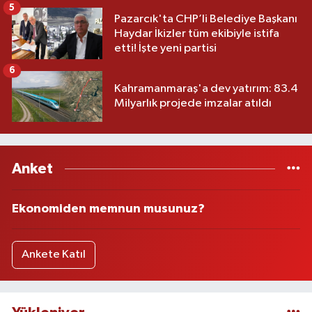
5
Pazarcık'ta CHP’li Belediye Başkanı
Haydar İkizler tüm ekibiyle istifa
etti! İşte yeni partisi
6
Kahramanmaraş'a dev yatırım: 83.4
Milyarlık projede imzalar atıldı
Anket
Ekonomiden memnun musunuz?
Ankete Katıl