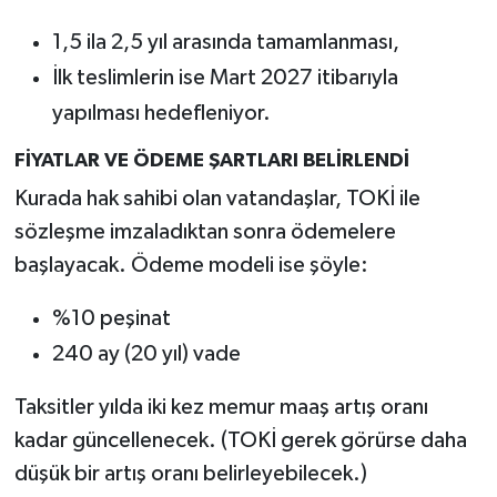
1,5 ila 2,5 yıl arasında tamamlanması,
İlk teslimlerin ise Mart 2027 itibarıyla
yapılması hedefleniyor.
FİYATLAR VE ÖDEME ŞARTLARI BELİRLENDİ
Kurada hak sahibi olan vatandaşlar, TOKİ ile
sözleşme imzaladıktan sonra ödemelere
başlayacak. Ödeme modeli ise şöyle:
%10 peşinat
240 ay (20 yıl) vade
Taksitler yılda iki kez memur maaş artış oranı
kadar güncellenecek. (TOKİ gerek görürse daha
düşük bir artış oranı belirleyebilecek.)