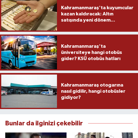
Kahramanmaraş'ta kuyumcular
kazan kaldıracak: Altın
satışında yeni dönem...
Kahramanmaraş'ta
üniversiteye hangi otobüs
gider? KSÜ otobüs hatları
Kahramanmaraş otogarına
nasıl gidilir, hangi otobüsler
gidiyor?
Bunlar da ilginizi çekebilir