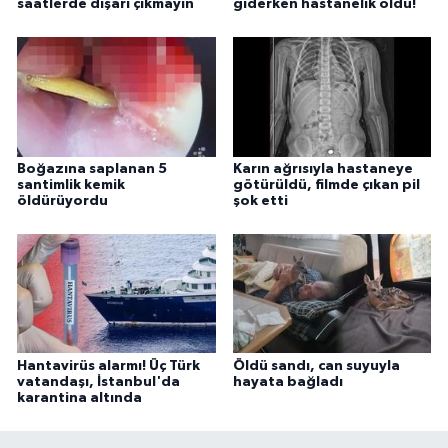
saatlerde dışarı çıkmayın
giderken hastanelik oldu!
Boğazına saplanan 5
Karın ağrısıyla hastaneye
santimlik kemik
götürüldü, filmde çıkan pil
öldürüyordu
şok etti
Hantavirüs alarmı! Üç Türk
Öldü sandı, can suyuyla
vatandaşı, İstanbul'da
hayata bağladı
karantina altında