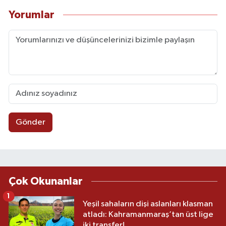
Yorumlar
Gönder
Çok Okunanlar
1
Yeşil sahaların dişi aslanları klasman
atladı: Kahramanmaraş’tan üst lige
iki transfer!