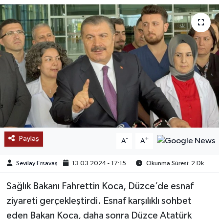
SAĞLIK
EĞİTİM
BÖLGE
KEŞFET
POPÜLER
Paylaş
-
+
A
A
DÜNYA
Sevilay Ersavaş
13.03.2024 - 17:15
Okunma Süresi: 2 Dk
TREND
Sağlık Bakanı Fahrettin Koca, Düzce’de esnaf
MEDYA
ziyareti gerçekleştirdi. Esnaf karşılıklı sohbet
eden Bakan Koca, daha sonra Düzce Atatürk
OTOMOTİV