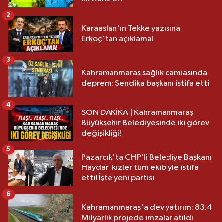
2
Karaaslan'ın Tekke yazısına
Erkoç'tan açıklama!
3
Kahramanmaraş sağlık camiasında
deprem: Sendika başkanı istifa etti
4
SON DAKİKA | Kahramanmaraş
Büyükşehir Belediyesinde iki görev
değişikliği!
5
Pazarcık'ta CHP’li Belediye Başkanı
Haydar İkizler tüm ekibiyle istifa
etti! İşte yeni partisi
6
Kahramanmaraş'a dev yatırım: 83.4
Milyarlık projede imzalar atıldı