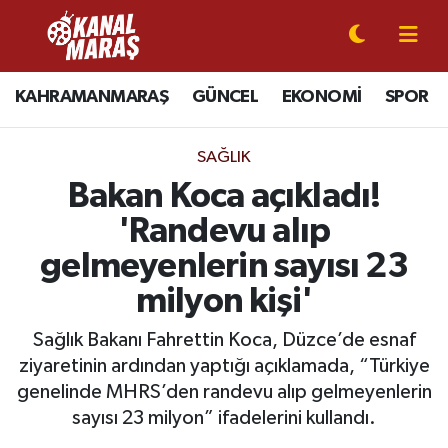
CANLI YAYIN
Kahramanmaraş Nöbetçi Eczaneler
KAHRAMANMARAŞ
GÜNCEL
EKONOMİ
SPOR
KAHRAMANMARAŞ
Kahramanmaraş Hava Durumu
SAĞLIK
GÜNCEL
Kahramanmaraş Namaz Vakitleri
Bakan Koca açıkladı!
'Randevu alıp
SPOR
Kahramanmaraş Trafik Yoğunluk Haritası
gelmeyenlerin sayısı 23
SİYASET
Süper Lig Puan Durumu ve Fikstür
milyon kişi'
EKONOMİ
Tüm Manşetler
Sağlık Bakanı Fahrettin Koca, Düzce’de esnaf
ziyaretinin ardından yaptığı açıklamada, “Türkiye
GÜNDEM
Son Dakika Haberleri
genelinde MHRS’den randevu alıp gelmeyenlerin
sayısı 23 milyon” ifadelerini kullandı.
MAGAZİN
Haber Arşivi