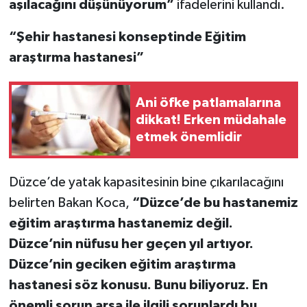
aşılacağını düşünüyorum”
ifadelerini kullandı.
“Şehir hastanesi konseptinde Eğitim
araştırma hastanesi”
Ani öfke patlamalarına
dikkat! Erken müdahale
etmek önemlidir
Düzce’de yatak kapasitesinin bine çıkarılacağını
belirten Bakan Koca,
“Düzce’de bu hastanemiz
eğitim araştırma hastanemiz değil.
Düzce’nin nüfusu her geçen yıl artıyor.
Düzce’nin geciken eğitim araştırma
hastanesi söz konusu. Bunu biliyoruz. En
önemli sorun arsa ile ilgili sorunlardı bu