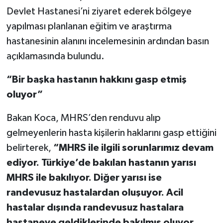
Devlet Hastanesi’ni ziyaret ederek bölgeye
TEKNOLOJİ
yapılması planlanan eğitim ve araştırma
hastanesinin alanını incelemesinin ardından basın
YAŞAM
açıklamasında bulundu.
KÜLTÜR SANAT
“Bir başka hastanın hakkını gasp etmiş
oluyor”
Bakan Koca, MHRS’den renduvu alıp
gelmeyenlerin hasta kişilerin haklarını gasp ettiğini
belirterek,
“MHRS ile ilgili sorunlarımız devam
ediyor. Türkiye’de bakılan hastanın yarısı
MHRS ile bakılıyor. Diğer yarısı ise
randevusuz hastalardan oluşuyor. Acil
hastalar dışında randevusuz hastalara
hastaneye geldiklerinde bakılmış oluyor.