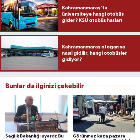
Kahramanmaraş'ta
üniversiteye hangi otobüs
gider? KSÜ otobüs hatları
Kahramanmaraş otogarına
nasıl gidilir, hangi otobüsler
gidiyor?
Bunlar da ilginizi çekebilir
Sağlık Bakanlığı uyardı: Bu
Görünmez kaza pazara