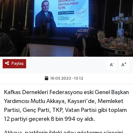
SAĞLIK
EĞİTİM
BÖLGE
KEŞFET
Paylaş
-
+
A
A
POPÜLER
16.05.2023 - 15:12
DÜNYA
Kafkas Dernekleri Federasyonu eski Genel Başkan
Yardımcısı Mutlu Akkaya, Kayseri'de, Memleket
TREND
Partisi, Genç Parti, TKP, Vatan Partisi gibi toplam
MEDYA
12 partiyi geçerek 8 bin 994 oy aldı.
OTOMOTİV