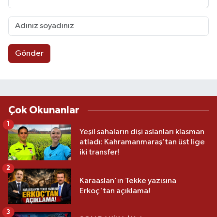
Gönder
Çok Okunanlar
1
Yeşil sahaların dişi aslanları klasman
atladı: Kahramanmaraş’tan üst lige
iki transfer!
2
Karaaslan'ın Tekke yazısına
Erkoç'tan açıklama!
3