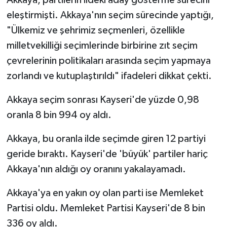
Akkaya, partilerin ildeki aday gösterme sürecini
eleştirmişti. Akkaya'nın seçim sürecinde yaptığı,
TEKNOLOJİ
"Ülkemiz ve şehrimiz seçmenleri, özellikle
milletvekilliği seçimlerinde birbirine zıt seçim
YAŞAM
çevrelerinin politikaları arasında seçim yapmaya
KÜLTÜR SANAT
zorlandı ve kutuplaştırıldı" ifadeleri dikkat çekti.
Akkaya seçim sonrası Kayseri'de yüzde 0,98
oranla 8 bin 994 oy aldı.
Akkaya, bu oranla ilde seçimde giren 12 partiyi
geride bıraktı. Kayseri'de 'büyük' partiler hariç
Akkaya'nın aldığı oy oranını yakalayamadı.
Akkaya'ya en yakın oy olan parti ise Memleket
Partisi oldu. Memleket Partisi Kayseri'de 8 bin
336 oy aldı.