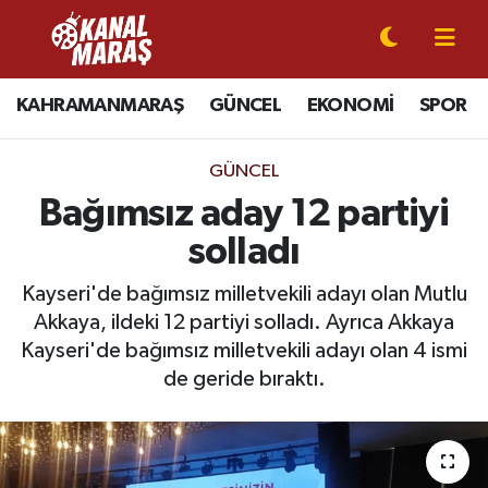
CANLI YAYIN
Kahramanmaraş Nöbetçi Eczaneler
KAHRAMANMARAŞ
GÜNCEL
EKONOMİ
SPOR
KAHRAMANMARAŞ
Kahramanmaraş Hava Durumu
GÜNCEL
GÜNCEL
Kahramanmaraş Namaz Vakitleri
Bağımsız aday 12 partiyi
solladı
SPOR
Kahramanmaraş Trafik Yoğunluk Haritası
Kayseri'de bağımsız milletvekili adayı olan Mutlu
SİYASET
Süper Lig Puan Durumu ve Fikstür
Akkaya, ildeki 12 partiyi solladı. Ayrıca Akkaya
Kayseri'de bağımsız milletvekili adayı olan 4 ismi
EKONOMİ
Tüm Manşetler
de geride bıraktı.
GÜNDEM
Son Dakika Haberleri
MAGAZİN
Haber Arşivi