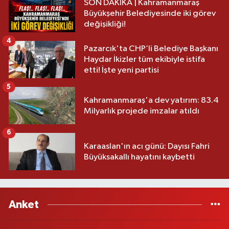
SON DAKİKA | Kahramanmaraş
Büyükşehir Belediyesinde iki görev
değişikliği!
4
Pazarcık'ta CHP’li Belediye Başkanı
Haydar İkizler tüm ekibiyle istifa
etti! İşte yeni partisi
5
Kahramanmaraş'a dev yatırım: 83.4
Milyarlık projede imzalar atıldı
6
Karaaslan'ın acı günü: Dayısı Fahri
Büyüksakallı hayatını kaybetti
Anket