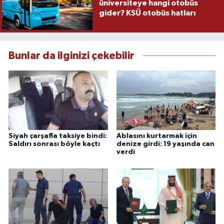
üniversiteye hangi otobüs
gider? KSÜ otobüs hatları
Bunlar da ilginizi çekebilir
Siyah çarşafla taksiye bindi:
Ablasını kurtarmak için
Saldırı sonrası böyle kaçtı
denize girdi: 19 yaşında can
verdi