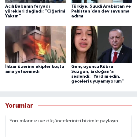
Acılı Babanın feryadı
Türkiye, Suudi Arabistan ve
yürekleri dağladı: “Ciğerimi
Pakistan'dan dev savunma
Yaktın”
adımı
İhbar üzerine ekipler koştu
Genç oyuncu Kübra
ama yetişemedi
Süzgün, Erdoğan'a
seslendi: "Yardım edin,
geceleri uyuyamıyorum"
Yorumlar