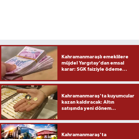
Kahramanmaraşlı emeklilere
müjde! Yargıtay’dan emsal
karar: SGK faiziyle ödeme
yapacak
Kahramanmaraş'ta kuyumcular
kazan kaldıracak: Altın
satışında yeni dönem...
Kahramanmaraş'ta