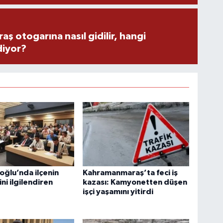
 otogarına nasıl gidilir, hangi
diyor?
oğlu’nda ilçenin
Kahramanmaraş’ta feci iş
ni ilgilendiren
kazası: Kamyonetten düşen
işçi yaşamını yitirdi