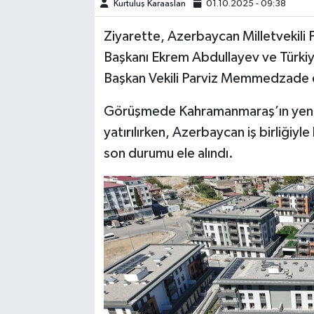
Kurtuluş Karaaslan
01.10.2025 - 09:38
TEKNOLOJİ
Ziyarette, Azerbaycan Milletvekili 
Başkanı Ekrem Abdullayev ve Türki
YAŞAM
Başkan Vekili Parviz Memmedzade d
KÜLTÜR SANAT
Görüşmede Kahramanmaraş’ın yeniden
yatırılırken, Azerbaycan iş birliğiy
son durumu ele alındı.