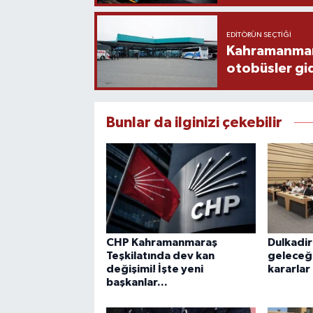
EDITÖRÜN SEÇTIĞI
Kahramanmaraş
otobüsler gi
Bunlar da ilginizi çekebilir
CHP Kahramanmaraş
Dulkadir
Teşkilatında dev kan
geleceği
değişimi! İşte yeni
kararlar
başkanlar...