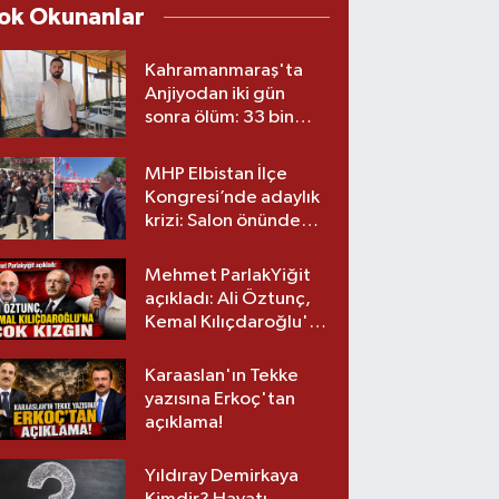
ok Okunanlar
Kahramanmaraş'ta
Anjiyodan iki gün
sonra ölüm: 33 bin
liralık stent iddiası
savcılıkta
MHP Elbistan İlçe
Kongresi’nde adaylık
krizi: Salon önünde
biber gazlı müdahale
Mehmet ParlakYiğit
açıkladı: Ali Öztunç,
Kemal Kılıçdaroğlu'na
çok kızgın!
Karaaslan'ın Tekke
yazısına Erkoç'tan
açıklama!
Yıldıray Demirkaya