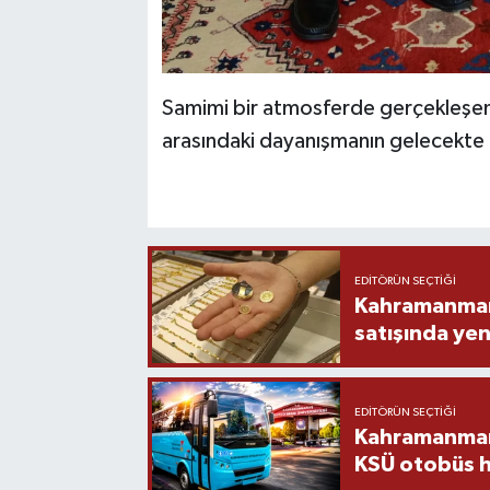
Samimi bir atmosferde gerçekleşen
arasındaki dayanışmanın gelecekte 
EDITÖRÜN SEÇTIĞI
Kahramanmara
satışında yen
EDITÖRÜN SEÇTIĞI
Kahramanmara
KSÜ otobüs h