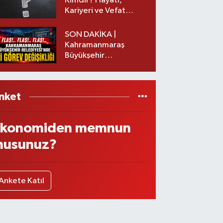
Kimdir? Hayatı,
Kariyeri ve Vefat
Nedeni Nedir?
SON DAKİKA |
Kahramanmaraş
Büyükşehir
Belediyesinde iki
görev değişikliği!
nket
konomiden memnun
usunuz?
Ankete Katıl