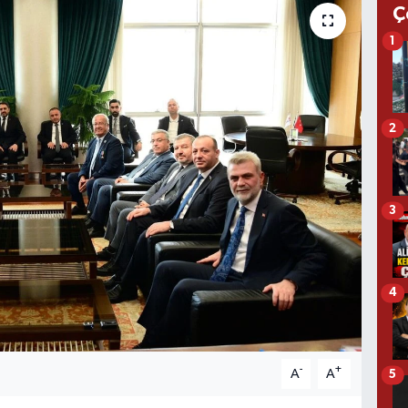
Ç
1
2
3
4
-
+
A
A
5