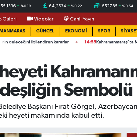
55,1336
64,2534
6527.85
%
0.18
%
0.22
%
0.54
o Galeri
Videolar
Canlı Yayın
AMANMARAŞ
GÜNCEL
EKONOMİ
SPOR
SİYASE
ndiren kararlar
14:55
Kahramanmaraş’ta feci iş kazası: Kamyonet
heyeti Kahramanm
rdeşliğin Sembolü
lediye Başkanı Fırat Görgel, Azerbaycan
ki heyeti makamında kabul etti.