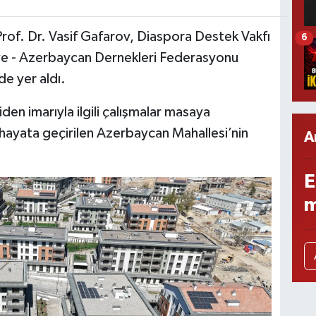
Prof. Dr. Vasif Gafarov, Diaspora Destek Vakfı
6
ye - Azerbaycan Dernekleri Federasyonu
e yer aldı.
 imarıyla ilgili çalışmalar masaya
le hayata geçirilen Azerbaycan Mahallesi’nin
A
E
m