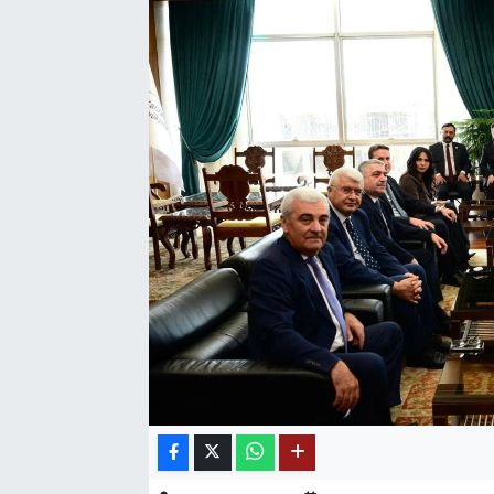
SAĞLIK
EĞİTİM
BÖLGE
KEŞFET
POPÜLER
DÜNYA
TREND
MEDYA
OTOMOTİV