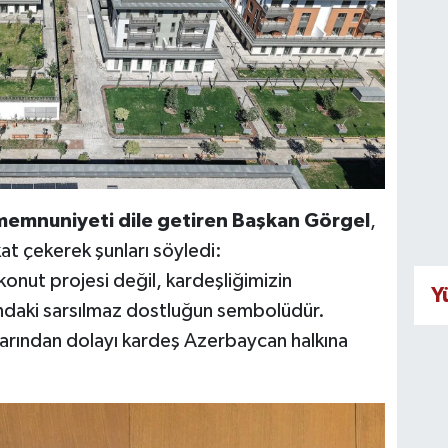
emnuniyeti dile getiren Başkan Görgel
,
kat çekerek şunları söyledi:
onut projesi değil, kardeşliğimizin
Y
sındaki sarsılmaz dostluğun sembolüdür.
ılarından dolayı kardeş Azerbaycan halkına