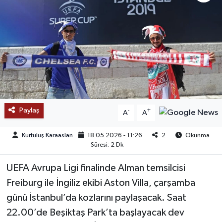
SAĞLIK
EĞİTİM
BÖLGE
KEŞFET
Paylaş
-
+
A
A
POPÜLER
Kurtuluş Karaaslan
18.05.2026 - 11:26
2
Okunma
DÜNYA
Süresi: 2 Dk
UEFA Avrupa Ligi finalinde Alman temsilcisi
TREND
Freiburg ile İngiliz ekibi Aston Villa, çarşamba
MEDYA
günü İstanbul’da kozlarını paylaşacak. Saat
22.00’de Beşiktaş Park’ta başlayacak dev
OTOMOTİV