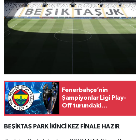
Fenerbahçe’nin
Şampiyonlar Ligi Play-
Off turundaki
muhtemel rakibi belli
oldu
BEŞİKTAŞ PARK İKİNCİ KEZ FİNALE HAZIR