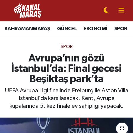
CANLI YAYIN
Kahramanmaraş Nöbetçi Eczaneler
KAHRAMANMARAŞ
GÜNCEL
EKONOMİ
SPOR
KAHRAMANMARAŞ
Kahramanmaraş Hava Durumu
SPOR
GÜNCEL
Kahramanmaraş Namaz Vakitleri
Avrupa’nın gözü
İstanbul’da: Final gecesi
SPOR
Kahramanmaraş Trafik Yoğunluk Haritası
Beşiktaş park’ta
SİYASET
Süper Lig Puan Durumu ve Fikstür
UEFA Avrupa Ligi finalinde Freiburg ile Aston Villa
İstanbul’da karşılaşacak. Kent, Avrupa
EKONOMİ
Tüm Manşetler
kupalarında 5. kez finale ev sahipliği yapacak.
GÜNDEM
Son Dakika Haberleri
MAGAZİN
Haber Arşivi