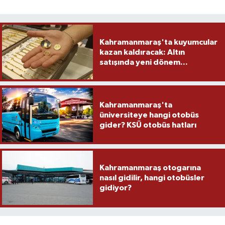
Kahramanmaraş'ta kuyumcular
kazan kaldıracak: Altın
satışında yeni dönem...
Kahramanmaraş'ta
üniversiteye hangi otobüs
gider? KSÜ otobüs hatları
Kahramanmaraş otogarına
nasıl gidilir, hangi otobüsler
gidiyor?