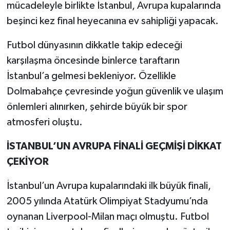
mücadeleyle birlikte İstanbul, Avrupa kupalarında
beşinci kez final heyecanına ev sahipliği yapacak.
TEKNOLOJİ
Futbol dünyasının dikkatle takip edeceği
YAŞAM
karşılaşma öncesinde binlerce taraftarın
İstanbul’a gelmesi bekleniyor. Özellikle
KÜLTÜR SANAT
Dolmabahçe çevresinde yoğun güvenlik ve ulaşım
önlemleri alınırken, şehirde büyük bir spor
atmosferi oluştu.
İSTANBUL’UN AVRUPA FİNALİ GEÇMİŞİ DİKKAT
ÇEKİYOR
İstanbul’un Avrupa kupalarındaki ilk büyük finali,
2005 yılında Atatürk Olimpiyat Stadyumu’nda
oynanan Liverpool-Milan maçı olmuştu. Futbol