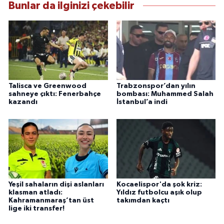
Bunlar da ilginizi çekebilir
Talisca ve Greenwood
Trabzonspor’dan yılın
sahneye çıktı: Fenerbahçe
bombası: Muhammed Salah
kazandı
İstanbul’a indi
Yeşil sahaların dişi aslanları
Kocaelispor'da şok kriz:
klasman atladı:
Yıldız futbolcu aşık olup
Kahramanmaraş’tan üst
takımdan kaçtı
lige iki transfer!