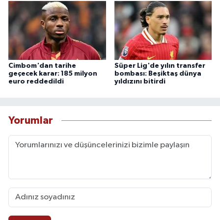
Cimbom'dan tarihe
Süper Lig'de yılın transfer
geçecek karar: 185 milyon
bombası: Beşiktaş dünya
euro reddedildi
yıldızını bitirdi
Yorumlar