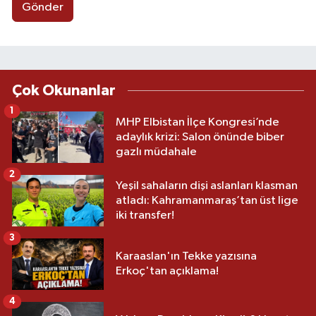
Gönder
Çok Okunanlar
1
MHP Elbistan İlçe Kongresi’nde
adaylık krizi: Salon önünde biber
gazlı müdahale
2
Yeşil sahaların dişi aslanları klasman
atladı: Kahramanmaraş’tan üst lige
iki transfer!
3
Karaaslan'ın Tekke yazısına
Erkoç'tan açıklama!
4