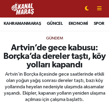
CANLI YAYIN
Kahramanmaraş Nöbetçi Eczaneler
KAHRAMANMARAŞ
GÜNCEL
EKONOMİ
SPOR
KAHRAMANMARAŞ
Kahramanmaraş Hava Durumu
GÜNDEM
GÜNCEL
Kahramanmaraş Namaz Vakitleri
Artvin’de gece kabusu:
Borçka’da dereler taştı, köy
SPOR
Kahramanmaraş Trafik Yoğunluk Haritası
yolları kapandı
SİYASET
Süper Lig Puan Durumu ve Fikstür
Artvin’in Borçka ilçesinde gece saatlerinde etkili
olan yoğun yağış sonrası dereler taştı, bazı köy
EKONOMİ
Tüm Manşetler
yollarında heyelan nedeniyle ulaşımda aksamalar
yaşandı. Ekipler, kapanan yolların yeniden ulaşıma
GÜNDEM
Son Dakika Haberleri
açılması için çalışma başlattı.
MAGAZİN
Haber Arşivi