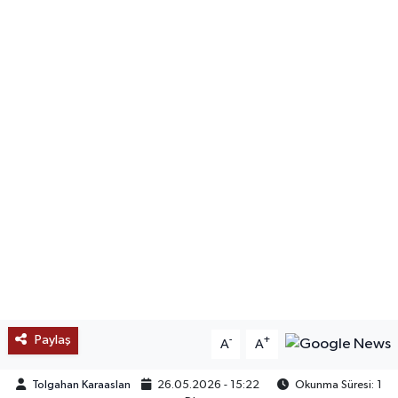
SAĞLIK
EĞİTİM
BÖLGE
KEŞFET
POPÜLER
DÜNYA
TREND
Paylaş
-
+
A
A
MEDYA
Tolgahan Karaaslan
26.05.2026 - 15:22
Okunma Süresi: 1
OTOMOTİV