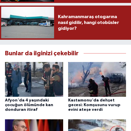
Kahramanmaraş otogarına
nasıl gidilir, hangi otobüsler
gidiyor?
Bunlar da ilginizi çekebilir
Afyon'da 4 yaşındaki
Kastamonu'da dehşet
çocuğun ölümünde kan
gecesi: Komşusunu vurup
donduran itiraf
evini ateşe verdi