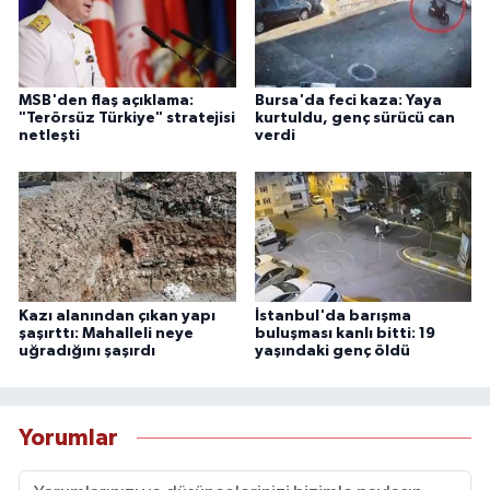
MSB'den flaş açıklama:
Bursa'da feci kaza: Yaya
"Terörsüz Türkiye" stratejisi
kurtuldu, genç sürücü can
netleşti
verdi
Kazı alanından çıkan yapı
İstanbul'da barışma
şaşırttı: Mahalleli neye
buluşması kanlı bitti: 19
uğradığını şaşırdı
yaşındaki genç öldü
Yorumlar