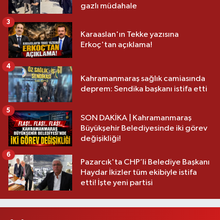
gazlı müdahale
3
Karaaslan'ın Tekke yazısına
Erkoç'tan açıklama!
4
Kahramanmaraş sağlık camiasında
deprem: Sendika başkanı istifa etti
5
SON DAKİKA | Kahramanmaraş
Büyükşehir Belediyesinde iki görev
değişikliği!
6
Pazarcık'ta CHP’li Belediye Başkanı
Haydar İkizler tüm ekibiyle istifa
etti! İşte yeni partisi