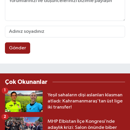
Gönder
Çok Okunanlar
1
Yeşil sahaların dişi aslanları klasman
atladı: Kahramanmaraş’tan üst lige
iki transfer!
2
MHP Elbistan İlçe Kongresi’nde
adaylık krizi: Salon önünde biber