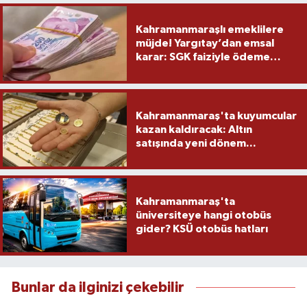
Kahramanmaraşlı emeklilere
müjde! Yargıtay’dan emsal
karar: SGK faiziyle ödeme
yapacak
Kahramanmaraş'ta kuyumcular
kazan kaldıracak: Altın
satışında yeni dönem...
Kahramanmaraş'ta
üniversiteye hangi otobüs
gider? KSÜ otobüs hatları
Bunlar da ilginizi çekebilir