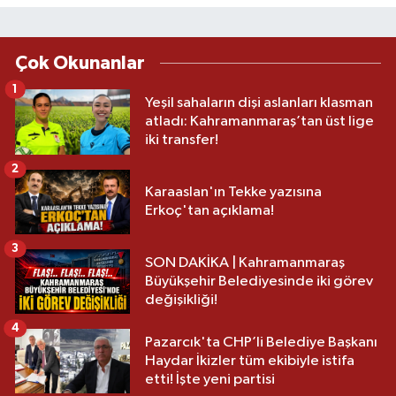
Çok Okunanlar
1
Yeşil sahaların dişi aslanları klasman
atladı: Kahramanmaraş’tan üst lige
iki transfer!
2
Karaaslan'ın Tekke yazısına
Erkoç'tan açıklama!
3
SON DAKİKA | Kahramanmaraş
Büyükşehir Belediyesinde iki görev
değişikliği!
4
Pazarcık'ta CHP’li Belediye Başkanı
Haydar İkizler tüm ekibiyle istifa
etti! İşte yeni partisi