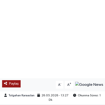
SAĞLIK
EĞİTİM
BÖLGE
KEŞFET
POPÜLER
DÜNYA
TREND
Paylaş
-
+
A
A
MEDYA
Tolgahan Karaaslan
26.05.2026 - 13:27
Okunma Süresi: 1
Dk
OTOMOTİV