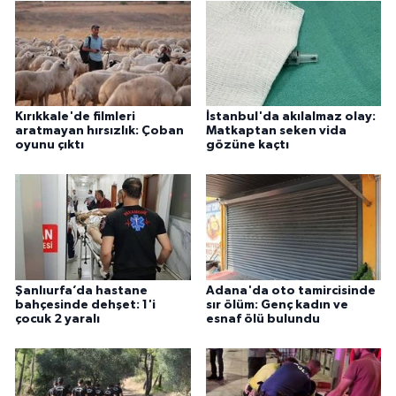
Kırıkkale'de filmleri
İstanbul'da akılalmaz olay:
aratmayan hırsızlık: Çoban
Matkaptan seken vida
oyunu çıktı
gözüne kaçtı
Şanlıurfa’da hastane
Adana'da oto tamircisinde
bahçesinde dehşet: 1'i
sır ölüm: Genç kadın ve
çocuk 2 yaralı
esnaf ölü bulundu