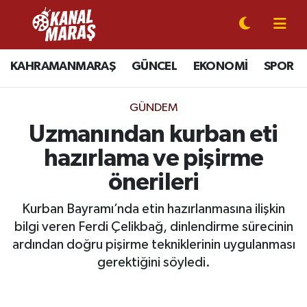
CANLI YAYIN
Kahramanmaraş Nöbetçi Eczaneler
KAHRAMANMARAŞ
GÜNCEL
EKONOMİ
SPOR
KAHRAMANMARAŞ
Kahramanmaraş Hava Durumu
GÜNDEM
GÜNCEL
Kahramanmaraş Namaz Vakitleri
Uzmanından kurban eti
hazırlama ve pişirme
SPOR
Kahramanmaraş Trafik Yoğunluk Haritası
önerileri
SİYASET
Süper Lig Puan Durumu ve Fikstür
Kurban Bayramı’nda etin hazırlanmasına ilişkin
bilgi veren Ferdi Çelikbağ, dinlendirme sürecinin
EKONOMİ
Tüm Manşetler
ardından doğru pişirme tekniklerinin uygulanması
GÜNDEM
Son Dakika Haberleri
gerektiğini söyledi.
MAGAZİN
Haber Arşivi