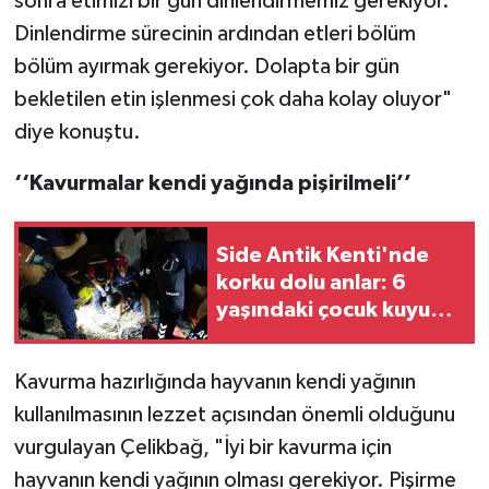
sonra etimizi bir gün dinlendirmemiz gerekiyor.
Dinlendirme sürecinin ardından etleri bölüm
bölüm ayırmak gerekiyor. Dolapta bir gün
bekletilen etin işlenmesi çok daha kolay oluyor"
diye konuştu.
‘‘Kavurmalar kendi yağında pişirilmeli’’
Side Antik Kenti'nde
korku dolu anlar: 6
yaşındaki çocuk kuyuya
düştü
Kavurma hazırlığında hayvanın kendi yağının
kullanılmasının lezzet açısından önemli olduğunu
vurgulayan Çelikbağ, "İyi bir kavurma için
hayvanın kendi yağının olması gerekiyor. Pişirme