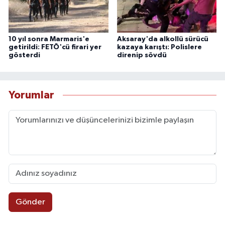
10 yıl sonra Marmaris'e
Aksaray'da alkollü sürücü
getirildi: FETÖ'cü firari yer
kazaya karıştı: Polislere
gösterdi
direnip sövdü
Yorumlar
Gönder