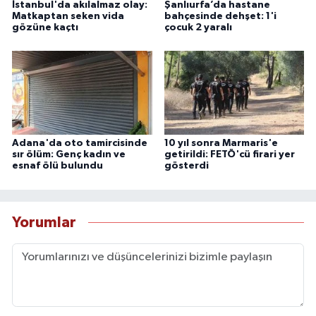
İstanbul'da akılalmaz olay:
Şanlıurfa’da hastane
Matkaptan seken vida
bahçesinde dehşet: 1'i
gözüne kaçtı
çocuk 2 yaralı
Adana'da oto tamircisinde
10 yıl sonra Marmaris'e
sır ölüm: Genç kadın ve
getirildi: FETÖ'cü firari yer
esnaf ölü bulundu
gösterdi
Yorumlar