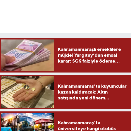
Kahramanmaraşlı emeklilere
müjde! Yargıtay’dan emsal
karar: SGK faiziyle ödeme
yapacak
Kahramanmaraş'ta kuyumcular
kazan kaldıracak: Altın
satışında yeni dönem...
Kahramanmaraş'ta
üniversiteye hangi otobüs