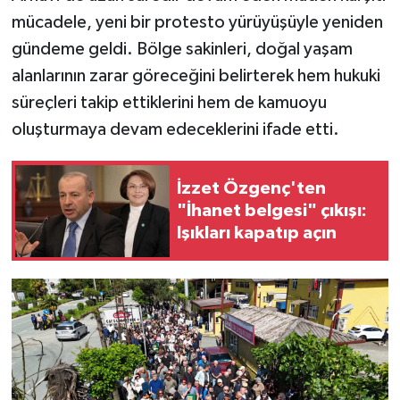
mücadele, yeni bir protesto yürüyüşüyle yeniden
TEKNOLOJİ
gündeme geldi. Bölge sakinleri, doğal yaşam
alanlarının zarar göreceğini belirterek hem hukuki
YAŞAM
süreçleri takip ettiklerini hem de kamuoyu
oluşturmaya devam edeceklerini ifade etti.
KÜLTÜR SANAT
İzzet Özgenç'ten
"İhanet belgesi" çıkışı:
Işıkları kapatıp açın