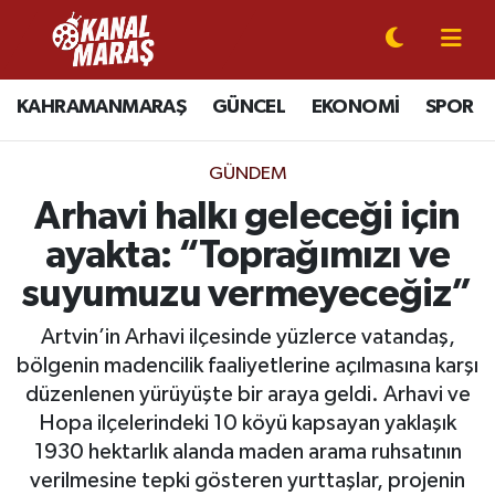
CANLI YAYIN
Kahramanmaraş Nöbetçi Eczaneler
KAHRAMANMARAŞ
GÜNCEL
EKONOMİ
SPOR
KAHRAMANMARAŞ
Kahramanmaraş Hava Durumu
GÜNDEM
GÜNCEL
Kahramanmaraş Namaz Vakitleri
Arhavi halkı geleceği için
ayakta: “Toprağımızı ve
SPOR
Kahramanmaraş Trafik Yoğunluk Haritası
suyumuzu vermeyeceğiz”
SİYASET
Süper Lig Puan Durumu ve Fikstür
Artvin’in Arhavi ilçesinde yüzlerce vatandaş,
bölgenin madencilik faaliyetlerine açılmasına karşı
EKONOMİ
Tüm Manşetler
düzenlenen yürüyüşte bir araya geldi. Arhavi ve
Hopa ilçelerindeki 10 köyü kapsayan yaklaşık
GÜNDEM
Son Dakika Haberleri
1930 hektarlık alanda maden arama ruhsatının
MAGAZİN
Haber Arşivi
verilmesine tepki gösteren yurttaşlar, projenin