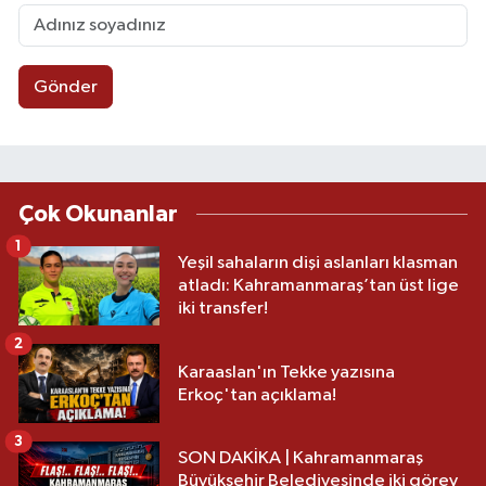
Gönder
Çok Okunanlar
1
Yeşil sahaların dişi aslanları klasman
atladı: Kahramanmaraş’tan üst lige
iki transfer!
2
Karaaslan'ın Tekke yazısına
Erkoç'tan açıklama!
3
SON DAKİKA | Kahramanmaraş
Büyükşehir Belediyesinde iki görev