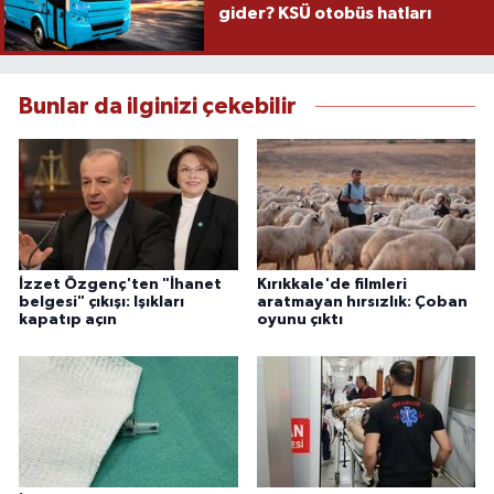
gider? KSÜ otobüs hatları
Bunlar da ilginizi çekebilir
İzzet Özgenç'ten "İhanet
Kırıkkale'de filmleri
belgesi" çıkışı: Işıkları
aratmayan hırsızlık: Çoban
kapatıp açın
oyunu çıktı