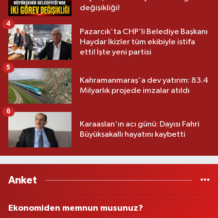
değişikliği!
4
Pazarcık'ta CHP’li Belediye Başkanı
Haydar İkizler tüm ekibiyle istifa
etti! İşte yeni partisi
5
Kahramanmaraş'a dev yatırım: 83.4
Milyarlık projede imzalar atıldı
6
Karaaslan'ın acı günü: Dayısı Fahri
Büyüksakallı hayatını kaybetti
Anket
Ekonomiden memnun musunuz?