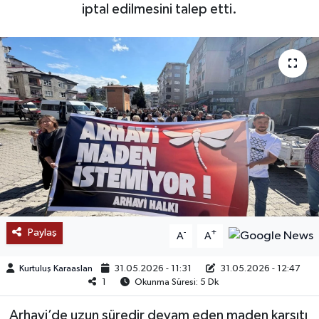
iptal edilmesini talep etti.
SAĞLIK
EĞİTİM
BÖLGE
KEŞFET
POPÜLER
DÜNYA
Paylaş
-
+
A
A
TREND
Kurtuluş Karaaslan
31.05.2026 - 11:31
31.05.2026 - 12:47
MEDYA
1
Okunma Süresi: 5 Dk
Arhavi’de uzun süredir devam eden maden karşıtı
OTOMOTİV