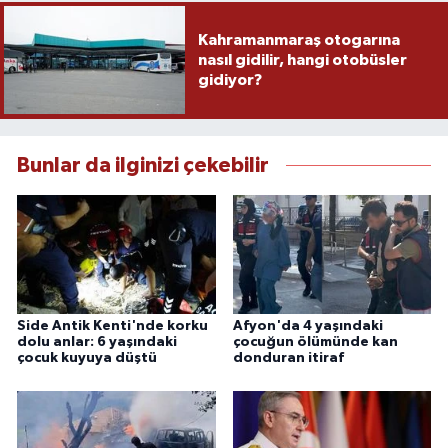
Kahramanmaraş otogarına
nasıl gidilir, hangi otobüsler
gidiyor?
Bunlar da ilginizi çekebilir
Side Antik Kenti'nde korku
Afyon'da 4 yaşındaki
dolu anlar: 6 yaşındaki
çocuğun ölümünde kan
çocuk kuyuya düştü
donduran itiraf