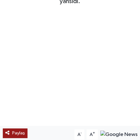
yansıdı.
SAĞLIK
EĞİTİM
BÖLGE
KEŞFET
POPÜLER
DÜNYA
TREND
MEDYA
Paylaş
-
+
A
A
OTOMOTİV