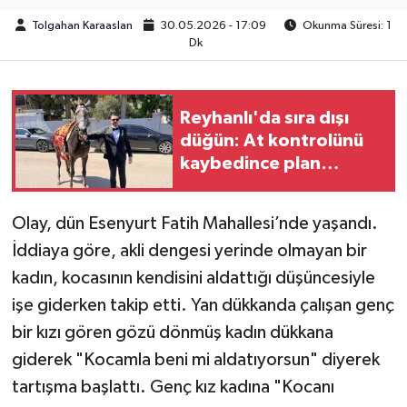
Tolgahan Karaaslan
30.05.2026 - 17:09
Okunma Süresi: 1
TEKNOLOJİ
Dk
YAŞAM
Reyhanlı'da sıra dışı
KÜLTÜR SANAT
düğün: At kontrolünü
kaybedince plan
değişti
Olay, dün Esenyurt Fatih Mahallesi’nde yaşandı.
İddiaya göre, akli dengesi yerinde olmayan bir
kadın, kocasının kendisini aldattığı düşüncesiyle
işe giderken takip etti. Yan dükkanda çalışan genç
bir kızı gören gözü dönmüş kadın dükkana
giderek "Kocamla beni mi aldatıyorsun" diyerek
tartışma başlattı. Genç kız kadına "Kocanı