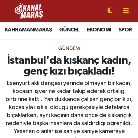
CANLI YAYIN
Kahramanmaraş Nöbetçi Eczaneler
KAHRAMANMARAŞ
GÜNCEL
EKONOMİ
SPOR
KAHRAMANMARAŞ
Kahramanmaraş Hava Durumu
GÜNDEM
GÜNCEL
Kahramanmaraş Namaz Vakitleri
İstanbul'da kıskanç kadın,
genç kızı bıçakladı!
SPOR
Kahramanmaraş Trafik Yoğunluk Haritası
Esenyurt akli dengesi yerinde olmayan bir kadın,
SİYASET
Süper Lig Puan Durumu ve Fikstür
kocasını işyerine kadar takip ederek ortalığı
birbirine kattı. Yan dükkanda çalışan genç bir kızı,
EKONOMİ
Tüm Manşetler
kocasıyla ilişkisi olduğu gerekçesiyle defalarca
bıçaklarken, aynı kadının daha önce de kıskançlık
GÜNDEM
Son Dakika Haberleri
nedeniyle başka insanlara da saldırdığı öğrenildi.
Yaşanan o anlar ise saniye saniye kameraya
MAGAZİN
Haber Arşivi