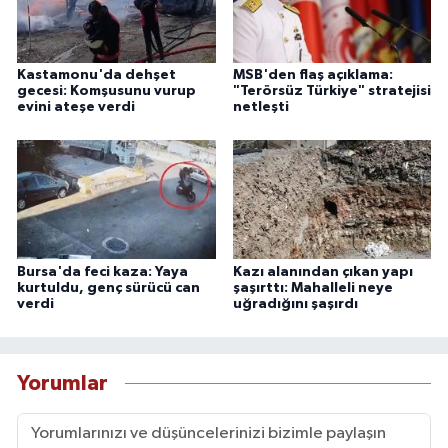
Kastamonu'da dehşet
MSB'den flaş açıklama:
gecesi: Komşusunu vurup
"Terörsüz Türkiye" stratejisi
evini ateşe verdi
netleşti
Bursa'da feci kaza: Yaya
Kazı alanından çıkan yapı
kurtuldu, genç sürücü can
şaşırttı: Mahalleli neye
verdi
uğradığını şaşırdı
Yorumlar