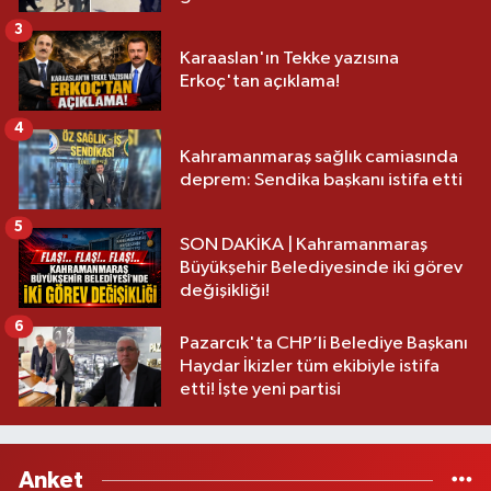
3
Karaaslan'ın Tekke yazısına
Erkoç'tan açıklama!
4
Kahramanmaraş sağlık camiasında
deprem: Sendika başkanı istifa etti
5
SON DAKİKA | Kahramanmaraş
Büyükşehir Belediyesinde iki görev
değişikliği!
6
Pazarcık'ta CHP’li Belediye Başkanı
Haydar İkizler tüm ekibiyle istifa
etti! İşte yeni partisi
Anket