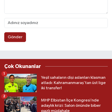
Gönder
Çok Okunanlar
1
Yeşil sahaların dişi aslanları klasman
atladı: Kahramanmaraş’tan üst lige
iki transfer!
2
MHP Elbistan İlçe Kongresi’nde
adaylık krizi: Salon önünde biber
gazlı müdahale