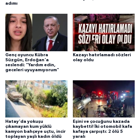
adımı
Genç oyuncu Kübra
Kazayı hatırlamadı sözleri
Süzgün, Erdoğan'a
olay oldu
seslendi: "Yardım edin,
geceleri uyuyamıyorum"
Hatay'da yokuşu
Eşini ve çocuğunu kazada
çıkamayan kum yüklü
kaybetti! İki otomobil kafa
kamyon bahçeye uçtu, incir
kafaya çarpıştı: 2 ölü 5
toplayan yaşlı kadın öldü
yaralı