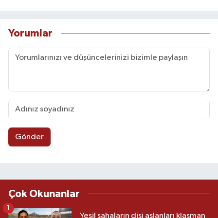
Yorumlar
Gönder
Çok Okunanlar
1
Yeşil sahaların dişi aslanları klasman