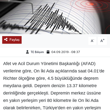
SAĞLIK
EĞİTİM
BÖLGE
Paylaş
-
+
A
A
KEŞFET
TE Bilişim
04.09.2019 - 08:37
POPÜLER
Afet ve Acil Durum Yönetimi Başkanlığı (AFAD)
verilerine göre, On İki Ada açıklarında saat 04.01'de
DÜNYA
Richter ölçeğine göre, 4.5 büyüklüğünde deprem
TREND
meydana geldi. Deprem denizin 13.37 kilometre
derinliğinde gerçekleşti. Depremin merkez üssüne
MEDYA
en yakın yerleşim yeri 80 kilometre ile On İki Ada
olarak belirlenirken, Türkiye'den en yakın yerleşim
OTOMOTİV