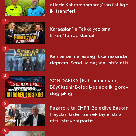
atladı: Kahramanmaraş’tan üst lige
iki transfer!
2
Karaaslan'ın Tekke yazısına
Erkoç'tan açıklama!
3
Kahramanmaraş sağlık camiasında
deprem: Sendika başkanı istifa etti
4
SON DAKİKA | Kahramanmaraş
Büyükşehir Belediyesinde iki görev
değişikliği!
5
Pazarcık'ta CHP’li Belediye Başkanı
Haydar İkizler tüm ekibiyle istifa
etti! İşte yeni partisi
6