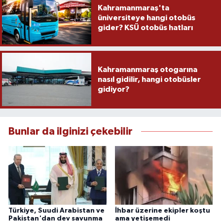
Kahramanmaraş'ta
üniversiteye hangi otobüs
gider? KSÜ otobüs hatları
Kahramanmaraş otogarına
nasıl gidilir, hangi otobüsler
gidiyor?
Bunlar da ilginizi çekebilir
Türkiye, Suudi Arabistan ve
İhbar üzerine ekipler koştu
Pakistan'dan dev savunma
ama yetişemedi