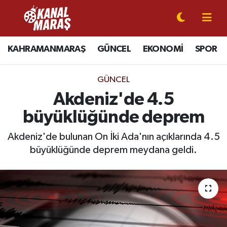
CANLI YAYIN
Kahramanmaraş Nöbetçi Eczaneler
KAHRAMANMARAŞ
GÜNCEL
EKONOMİ
SPOR
KAHRAMANMARAŞ
Kahramanmaraş Hava Durumu
GÜNCEL
GÜNCEL
Kahramanmaraş Namaz Vakitleri
Akdeniz'de 4.5
büyüklüğünde deprem
SPOR
Kahramanmaraş Trafik Yoğunluk Haritası
Akdeniz'de bulunan On İki Ada'nın açıklarında 4.5
SİYASET
Süper Lig Puan Durumu ve Fikstür
büyüklüğünde deprem meydana geldi.
EKONOMİ
Tüm Manşetler
GÜNDEM
Son Dakika Haberleri
MAGAZİN
Haber Arşivi