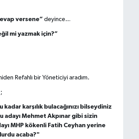
 cevap versene”
deyince…
ğil mi yazmak için?”
en Refahlı bir Yöneticiyi aradım.
;
 kadar karşılık bulacağınızı bilseydiniz
u adayı Mehmet Akpınar gibi sizin
dayı MHP kökenli Fatih Ceyhan yerine
lurdu acaba?"