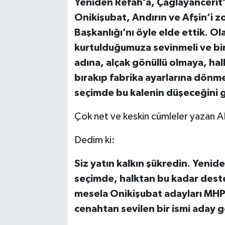
Yeniden Refah’a, Çağlayancerit’i
Onikişubat, Andırın ve Afşin’i 
Başkanlığı’nı öyle elde ettik. O
kurtulduğumuza sevinmeli ve bir
adına, alçak gönüllü olmaya, ha
bırakıp fabrika ayarlarına dönm
seçimde bu kalenin düşeceğini 
Çok net ve keskin cümleler yazan A
Dedim ki:
Siz yatın kalkın şükredin. Yenide
seçimde, halktan bu kadar deste
mesela Onikişubat adayları MHP 
cenahtan sevilen bir ismi aday 