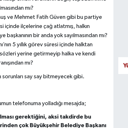
zılmasından mı?
ş ve Mehmet Fatih Güven gibi bu partiye
si içinde ilçelerine çağ atlatmış, halkın
ye başkanının bir anda yok sayılmasından mı?
’nın 5 yıllık görev süresi içinde halktan
sözleri yerine getirmeyip halka ve kendi
ranışından mı?
Y
 sorunları say say bitmeyecek gibi.
tumun telefonuma yolladığı mesajda;
lması gerektiğini, aksi takdirde bu
lerinden çok Büyükşehir Belediye Başkanı