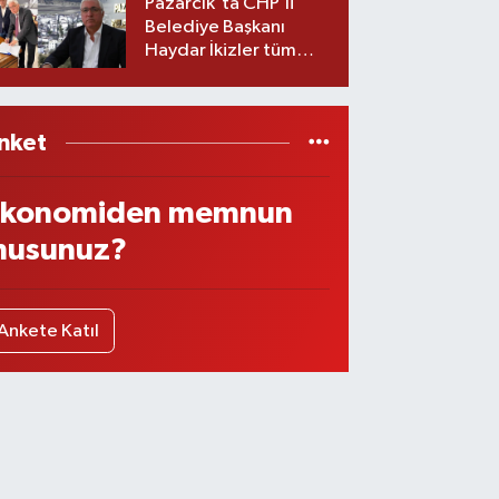
Pazarcık'ta CHP’li
Belediye Başkanı
Haydar İkizler tüm
ekibiyle istifa etti! İşte
yeni partisi
nket
konomiden memnun
usunuz?
Ankete Katıl