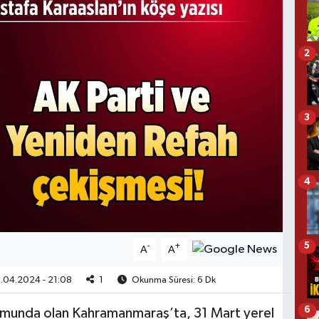
2
3
4
5
-
+
A
A
.04.2024 - 21:08
1
Okunma Süresi: 6 Dk
6
onumunda olan Kahramanmaraş’ta, 31 Mart yerel