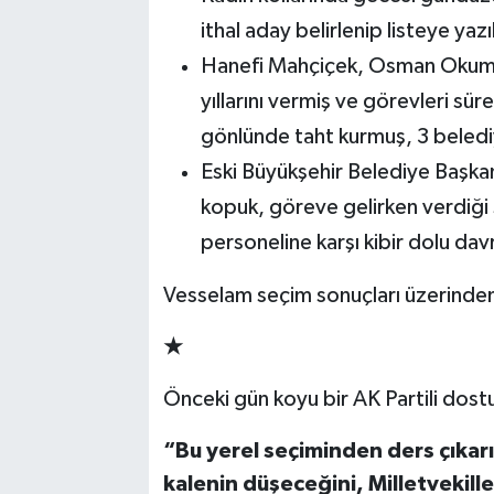
ithal aday belirlenip listeye ya
Hanefi Mahçiçek, Osman Okumu
yıllarını vermiş ve görevleri süre
gönlünde taht kurmuş, 3 beledi
Eski Büyükşehir Belediye Başkanı
kopuk, göreve gelirken verdiği 
personeline karşı kibir dolu dav
Vesselam seçim sonuçları üzerinden
★
Önceki gün koyu bir AK Partili dos
“Bu yerel seçiminden ders çıkarı
kalenin düşeceğini, Milletvekil