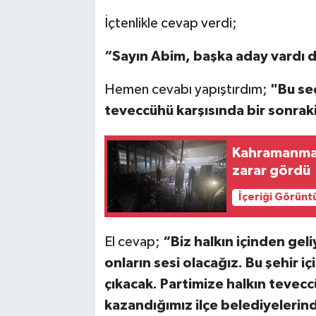
İçtenlikle cevap verdi;
“Sayın Abim, başka aday vardı 
Hemen cevabı yapıştırdım;
"Bu seç
teveccühü karşısında bir sonrak
Kahramanmar
zarar gördü
İçeriği Görünt
El cevap;
“Biz halkın içinden gel
onların sesi olacağız. Bu şehir i
çıkacak. Partimize halkın tevecc
kazandığımız ilçe belediyelerind