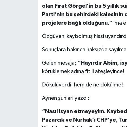
olan Fırat Görgel’in bu 5 yıllık 
Parti’nin bu şehirdeki kalesinin
projelere bağlı olduğunu.”
ima e
Özgüveni kaybolmuş hissi uyandırd
Sonuçlara bakınca haksızda sayılma
Gelen mesaja;
“Hayırdır Abim, is
körüklemek adına fitili ateşleyince!
Dökülüverdi, hem de ne dökülme!
Aynen şunları yazdı:
“Nasıl isyan etmeyeyim. Kaybedil
Pazarcık ve Nurhak’ı CHP’ye, Tü