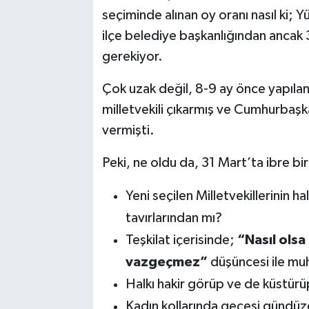
seçiminde alınan oy oranı nasıl ki;
TEKNOLOJİ
ilçe belediye başkanlığından ancak 
gerekiyor.
YAŞAM
Çok uzak değil, 8-9 ay önce yapılan
KÜLTÜR SANAT
milletvekili çıkarmış ve Cumhurbaşk
vermişti.
Peki, ne oldu da, 31 Mart’ta ibre b
Yeni seçilen Milletvekillerinin h
tavırlarından mı?
Teşkilat içerisinde;
“Nasıl olsa
vazgeçmez”
düşüncesi ile mu
Halkı hakir görüp ve de küstürü
Kadın kollarında gecesi gündüz