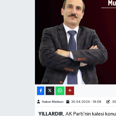
SAĞLIK
EĞİTİM
BÖLGE
KEŞFET
POPÜLER
DÜNYA
TREND
MEDYA
Haber Merkezi
30.04.2024 - 18:08
30
YILLARDIR
, AK Parti’nin kalesi k
OTOMOTİV