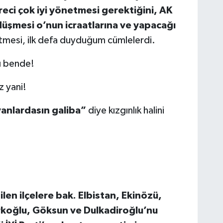
süreci çok iyi yönetmesi gerektiğini, AK
 düşmesi o’nun icraatlarına ve yapacağı
tmesi, ilk defa duyduğum cümlelerdi.
ı bende!
z yani!
yanlardasın galiba”
diye kızgınlık halini
en ilçelere bak. Elbistan, Ekinözü,
rkoğlu, Göksun ve Dulkadiroğlu’nu