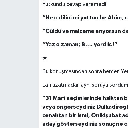
Yutkundu cevap veremedi!
“Ne o dilini mi yuttun be Abim,
“Güldü ve malzeme arıyorsun de
“Yaz o zaman; B…. yerdik.!”
★
Bu konuşmasından sonra hemen Yenid
Lafı uzatmadan aynı soruyu sordum
"31 Mart seçimlerinde halktan bu
veya öngörseydiniz Dulkadiroğl
cenahtan bir ismi, Onikişubat a
aday gösterseydiniz sonuç ne o