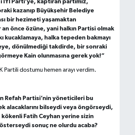
 İYİ Parti’ye, kaptıran partimiz,
zoraki kazanıp Büyükşehir Belediye
lası bir hezimeti yaşamaktan
 an önce özüne, yani halkın Partisi olmak
lkı kucaklamaya, halka tepeden bakmayı
eye, dönülmediği takdirde, bir sonraki
görmeye Kain olunmasına gerek yok!”
K Partili dostumu hemen arayı verdim.
n Refah Partisi’nin yöneticileri bu
k alacaklarını bilseydi veya öngörseydi,
kökenli Fatih Ceyhan yerine sizin
gösterseydi sonuç ne olurdu acaba?