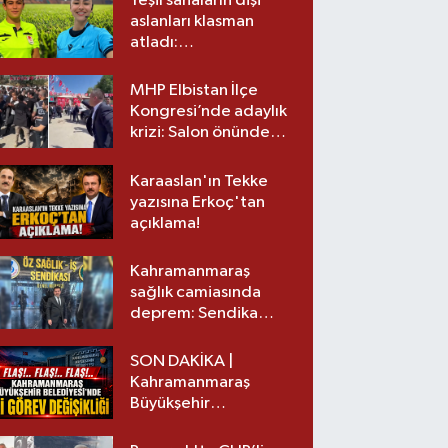
Yeşil sahaların dişi
aslanları klasman
atladı:
Kahramanmaraş’tan
üst lige iki transfer!
MHP Elbistan İlçe
Kongresi’nde adaylık
krizi: Salon önünde
biber gazlı müdahale
Karaaslan'ın Tekke
yazısına Erkoç'tan
açıklama!
Kahramanmaraş
sağlık camiasında
deprem: Sendika
başkanı istifa etti
SON DAKİKA |
Kahramanmaraş
Büyükşehir
Belediyesinde iki
görev değişikliği!