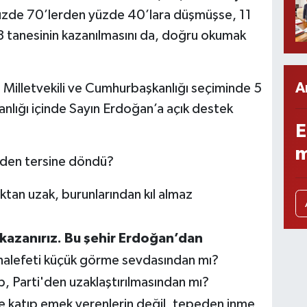
 Yüzde 70’lerden yüzde 40’lara düşmüşse, 11
3 tanesinin kazanılmasını da, doğru okumak
A
 Milletvekili ve Cumhurbaşkanlığı seçiminde 5
anlığı içinde Sayın Erdoğan’a açık destek
E
m
irden tersine döndü?
alktan uzak, burunlarından kıl almaz
 kazanırız. Bu şehir Erdoğan’dan
halefeti küçük görme sevdasından mı?
p, Parti'den uzaklaştırılmasından mı?
e katıp emek verenlerin değil, tepeden inme