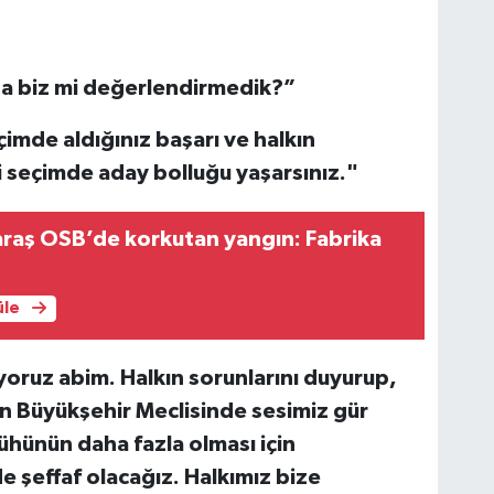
da biz mi değerlendirmedik?”
imde aldığınız başarı ve halkın
i seçimde aday bolluğu yaşarsınız."
aş OSB’de korkutan yangın: Fabrika
üle
iyoruz abim. Halkın sorunlarını duyurup,
çin Büyükşehir Meclisinde sesimiz gür
ühünün daha fazla olması için
e şeffaf olacağız. Halkımız bize