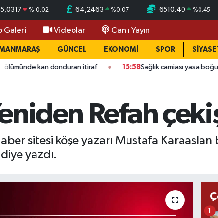
55,0317
64,2463
6510.40
%
-0.02
%
0.07
%
0.45
o Galeri
Videolar
Canlı Yayın
AMANMARAŞ
GÜNCEL
EKONOMİ
SPOR
SİYASE
kan donduran itiraf
15:58
Sağlık camiası yasa boğuldu: Kahram
Yeniden Refah çeki
ber sitesi köşe yazarı Mustafa Karaaslan 
 diye yazdı.
Ç
1