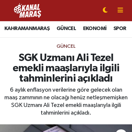
CANLI YAYIN
Kahramanmaraş Nöbetçi Eczaneler
KAHRAMANMARAŞ
GÜNCEL
EKONOMİ
SPOR
KAHRAMANMARAŞ
Kahramanmaraş Hava Durumu
GÜNCEL
GÜNCEL
Kahramanmaraş Namaz Vakitleri
SGK Uzmanı Ali Tezel
emekli maaşlarıyla ilgili
SPOR
Kahramanmaraş Trafik Yoğunluk Haritası
tahminlerini açıkladı
SİYASET
Süper Lig Puan Durumu ve Fikstür
6 aylık enflasyon verilerine göre gelecek olan
maaş zammının ne olacağı henüz netleşmemişken
EKONOMİ
Tüm Manşetler
SGK Uzmanı Ali Tezel emekli maaşlarıyla ilgili
GÜNDEM
Son Dakika Haberleri
tahminlerini açıkladı.
MAGAZİN
Haber Arşivi