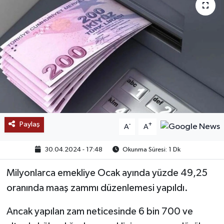
SAĞLIK
EĞİTİM
BÖLGE
KEŞFET
POPÜLER
Paylaş
-
+
A
A
DÜNYA
30.04.2024 - 17:48
Okunma Süresi: 1 Dk
TREND
Milyonlarca emekliye Ocak ayında yüzde 49,25
oranında maaş zammı düzenlemesi yapıldı.
MEDYA
Ancak yapılan zam neticesinde 6 bin 700 ve
OTOMOTİV