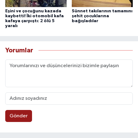
Eşini ve çocuğunu kazada
Sünnet takılarının tamamını
kaybetti! İki otomobil kafa
şehit çocuklarına
kafaya çarpıştı: 2 ölü 5
bağışladılar
yaralı
Yorumlar
Gönder