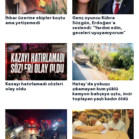
İhbar üzerine ekipler koştu
Genç oyuncu Kübra
ama yetişemedi
Süzgün, Erdoğan'a
seslendi: "Yardım edin,
geceleri uyuyamıyorum"
Kazayı hatırlamadı sözleri
Hatay'da yokuşu
olay oldu
çıkamayan kum yüklü
kamyon bahçeye uçtu, incir
toplayan yaşlı kadın öldü