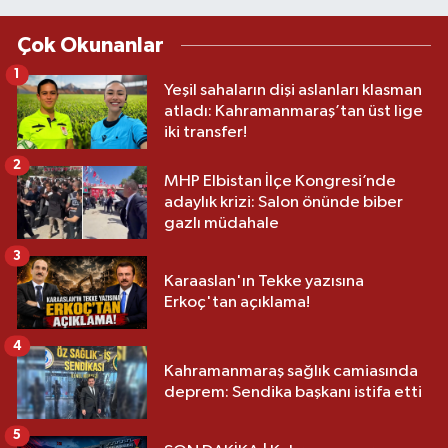
Çok Okunanlar
1
Yeşil sahaların dişi aslanları klasman
atladı: Kahramanmaraş’tan üst lige
iki transfer!
2
MHP Elbistan İlçe Kongresi’nde
adaylık krizi: Salon önünde biber
gazlı müdahale
3
Karaaslan'ın Tekke yazısına
Erkoç'tan açıklama!
4
Kahramanmaraş sağlık camiasında
deprem: Sendika başkanı istifa etti
5