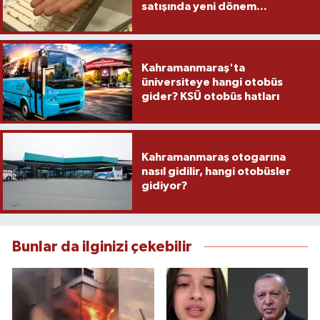
satışında yeni dönem...
Kahramanmaraş'ta
üniversiteye hangi otobüs
gider? KSÜ otobüs hatları
Kahramanmaraş otogarına
nasıl gidilir, hangi otobüsler
gidiyor?
Bunlar da ilginizi çekebilir