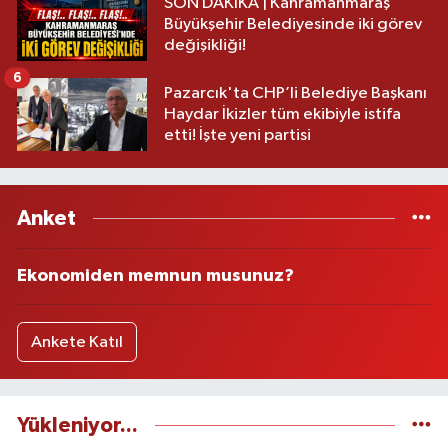
SON DAKİKA | Kahramanmaraş
Büyükşehir Belediyesinde iki görev
değişikliği!
6
Pazarcık'ta CHP’li Belediye Başkanı
Haydar İkizler tüm ekibiyle istifa
etti! İşte yeni partisi
Anket
Ekonomiden memnun musunuz?
Ankete Katıl
Yükleniyor...