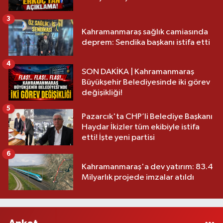
3
Kahramanmaraş sağlık camiasında
deprem: Sendika başkanı istifa etti
4
SON DAKİKA | Kahramanmaraş
Büyükşehir Belediyesinde iki görev
değişikliği!
5
Pazarcık'ta CHP’li Belediye Başkanı
Haydar İkizler tüm ekibiyle istifa
etti! İşte yeni partisi
6
Kahramanmaraş'a dev yatırım: 83.4
Milyarlık projede imzalar atıldı