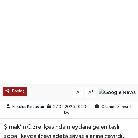
SAĞLIK
EĞİTİM
BÖLGE
KEŞFET
POPÜLER
DÜNYA
Paylaş
-
+
A
A
TREND
Kurtuluş Karaaslan
27.05.2026 - 01:06
Okunma Süresi: 1
Dk
MEDYA
Şırnak’ın Cizre ilçesinde meydana gelen taşlı
sopalı kavga ilçeyi adeta savaş alanına çevirdi.
OTOMOTİV