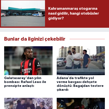
Kahramanmaraş otogarına
nasıl gidilir, hangi otobüsler
gidiyor?
Bunlar da ilginizi çekebilir
Galatasaray'dan yılın
Adana’da trafikte yol
bombası: Rafael Leao ile
verme kavgası dehşete
prensipte anlaştı
dönüştü: Bagajdan testere
çıkardı