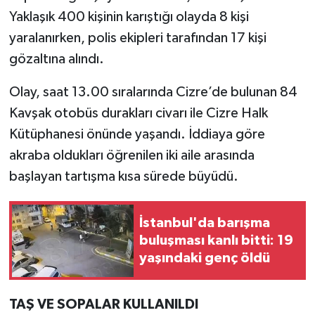
Yaklaşık 400 kişinin karıştığı olayda 8 kişi
TEKNOLOJİ
yaralanırken, polis ekipleri tarafından 17 kişi
gözaltına alındı.
YAŞAM
Olay, saat 13.00 sıralarında Cizre’de bulunan 84
KÜLTÜR SANAT
Kavşak otobüs durakları civarı ile Cizre Halk
Kütüphanesi önünde yaşandı. İddiaya göre
akraba oldukları öğrenilen iki aile arasında
başlayan tartışma kısa sürede büyüdü.
İstanbul'da barışma
buluşması kanlı bitti: 19
yaşındaki genç öldü
TAŞ VE SOPALAR KULLANILDI