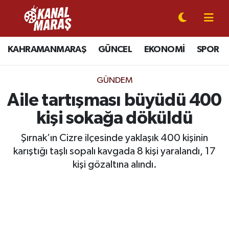
CANLI YAYIN
Kahramanmaraş Nöbetçi Eczaneler
KAHRAMANMARAŞ
GÜNCEL
EKONOMİ
SPOR
KAHRAMANMARAŞ
Kahramanmaraş Hava Durumu
GÜNDEM
GÜNCEL
Kahramanmaraş Namaz Vakitleri
Aile tartışması büyüdü 400
kişi sokağa döküldü
SPOR
Kahramanmaraş Trafik Yoğunluk Haritası
Şırnak’ın Cizre ilçesinde yaklaşık 400 kişinin
SİYASET
Süper Lig Puan Durumu ve Fikstür
karıştığı taşlı sopalı kavgada 8 kişi yaralandı, 17
kişi gözaltına alındı.
EKONOMİ
Tüm Manşetler
GÜNDEM
Son Dakika Haberleri
MAGAZİN
Haber Arşivi