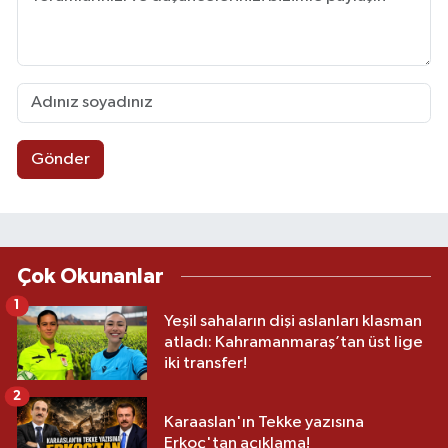
Gönder
Çok Okunanlar
1
Yeşil sahaların dişi aslanları klasman
atladı: Kahramanmaraş’tan üst lige
iki transfer!
2
Karaaslan'ın Tekke yazısına
Erkoç'tan açıklama!