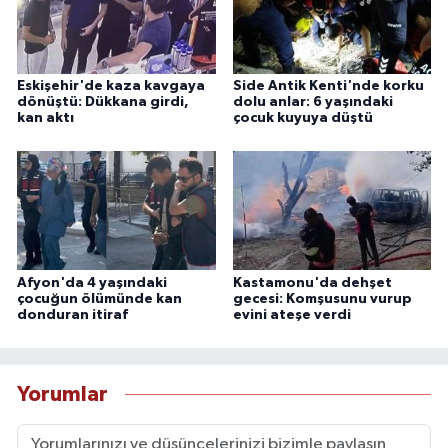
Eskişehir'de kaza kavgaya
Side Antik Kenti'nde korku
dönüştü: Dükkana girdi,
dolu anlar: 6 yaşındaki
kan aktı
çocuk kuyuya düştü
Afyon'da 4 yaşındaki
Kastamonu'da dehşet
çocuğun ölümünde kan
gecesi: Komşusunu vurup
donduran itiraf
evini ateşe verdi
Yorumlar