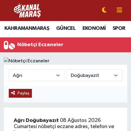
CANLI YAYIN
Kahramanmaraş Nöbetçi Eczaneler
KAHRAMANMARAŞ
GÜNCEL
EKONOMİ
SPOR
KAHRAMANMARAŞ
Kahramanmaraş Hava Durumu
Nöbetçi Eczaneler
GÜNCEL
Kahramanmaraş Namaz Vakitleri
SPOR
Kahramanmaraş Trafik Yoğunluk Haritası
SİYASET
Süper Lig Puan Durumu ve Fikstür
Paylaş
EKONOMİ
Tüm Manşetler
GÜNDEM
Son Dakika Haberleri
Ağrı
Doğubayazıt
08 Ağustos 2026
MAGAZİN
Haber Arşivi
Cumartesi nöbetçi eczane adres, telefon ve