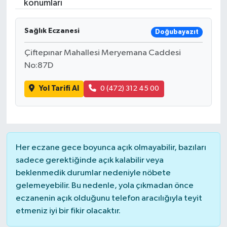
konumları
SAĞLIK
Sağlık Eczanesi
Doğubayazıt
EĞİTİM
Çiftepınar Mahallesi Meryemana Caddesi
No:87D
BÖLGE
Yol Tarifi Al
0 (472) 312 45 00
KEŞFET
POPÜLER
DÜNYA
Her eczane gece boyunca açık olmayabilir, bazıları
sadece gerektiğinde açık kalabilir veya
beklenmedik durumlar nedeniyle nöbete
TREND
gelemeyebilir. Bu nedenle, yola çıkmadan önce
eczanenin açık olduğunu telefon aracılığıyla teyit
MEDYA
etmeniz iyi bir fikir olacaktır.
OTOMOTİV