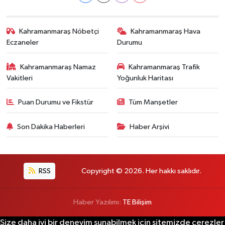
Kahramanmaraş Nöbetçi
Kahramanmaraş Hava
Eczaneler
Durumu
Kahramanmaraş Namaz
Kahramanmaraş Trafik
Vakitleri
Yoğunluk Haritası
Puan Durumu ve Fikstür
Tüm Manşetler
Son Dakika Haberleri
Haber Arşivi
RSS
Copyright © 2026. Her hakkı saklıdır.
Haber Yazılımı:
TE Bilişim
Size daha iyi bir deneyim sunabilmek için sitemizde çerezler