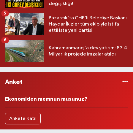
değişikliği!
5
Pazarcık'ta CHP’li Belediye Başkanı
Haydar İkizler tüm ekibiyle istifa
etti! İşte yeni partisi
6
Kahramanmaraş'a dev yatırım: 83.4
Milyarlık projede imzalar atıldı
Anket
Ekonomiden memnun musunuz?
Ankete Katıl