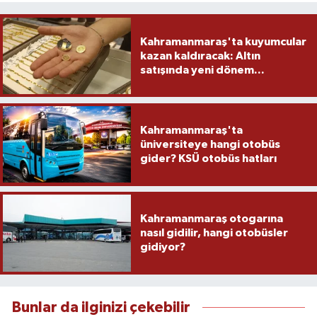
Kahramanmaraş'ta kuyumcular
kazan kaldıracak: Altın
satışında yeni dönem...
Kahramanmaraş'ta
üniversiteye hangi otobüs
gider? KSÜ otobüs hatları
Kahramanmaraş otogarına
nasıl gidilir, hangi otobüsler
gidiyor?
Bunlar da ilginizi çekebilir