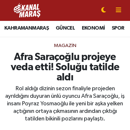
CANLI YAYIN
Kahramanmaraş Nöbetçi Eczaneler
KAHRAMANMARAŞ
GÜNCEL
EKONOMİ
SPOR
KAHRAMANMARAŞ
Kahramanmaraş Hava Durumu
MAGAZİN
GÜNCEL
Kahramanmaraş Namaz Vakitleri
Afra Saraçoğlu projeye
veda etti! Soluğu tatilde
SPOR
Kahramanmaraş Trafik Yoğunluk Haritası
aldı
SİYASET
Süper Lig Puan Durumu ve Fikstür
Rol aldığı dizinin sezon finaliyle projeden
ayrıldığını duyuran ünlü oyuncu Afra Saraçoğlu, iş
EKONOMİ
Tüm Manşetler
insanı Poyraz Yosmaoğlu ile yeni bir aşka yelken
açtığının ortaya çıkmasının ardından çıktığı
GÜNDEM
Son Dakika Haberleri
tatilden bikinili pozlarını paylaştı.
MAGAZİN
Haber Arşivi