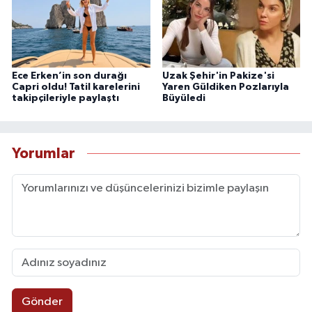
Ece Erken’in son durağı
Uzak Şehir'in Pakize'si
Capri oldu! Tatil karelerini
Yaren Güldiken Pozlarıyla
takipçileriyle paylaştı
Büyüledi
Yorumlar
Gönder