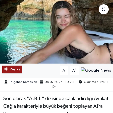
SAĞLIK
EĞİTİM
BÖLGE
KEŞFET
POPÜLER
Paylaş
-
+
A
A
DÜNYA
Tolgahan Karaaslan
04.07.2026 - 10:28
Okunma Süresi: 1
TREND
Dk
Son olarak "A.B.İ." dizisinde canlandırdığı Avukat
MEDYA
Çağla karakteriyle büyük beğeni toplayan Afra
OTOMOTİV