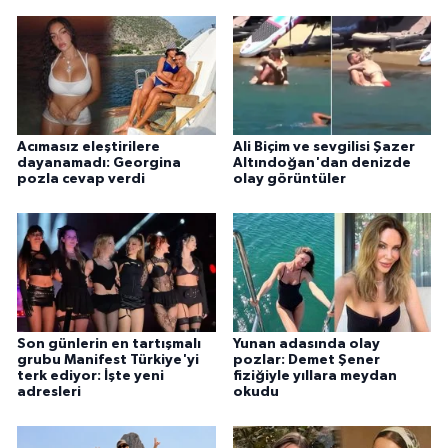
Acımasız eleştirilere
Ali Biçim ve sevgilisi Şazer
dayanamadı: Georgina
Altındoğan'dan denizde
pozla cevap verdi
olay görüntüler
Son günlerin en tartışmalı
Yunan adasında olay
grubu Manifest Türkiye'yi
pozlar: Demet Şener
terk ediyor: İşte yeni
fiziğiyle yıllara meydan
adresleri
okudu