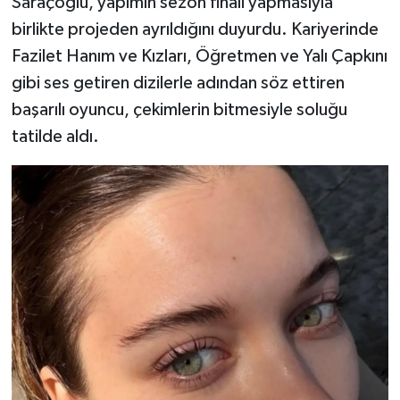
Saraçoğlu, yapımın sezon finali yapmasıyla
birlikte projeden ayrıldığını duyurdu. Kariyerinde
TEKNOLOJİ
Fazilet Hanım ve Kızları, Öğretmen ve Yalı Çapkını
gibi ses getiren dizilerle adından söz ettiren
YAŞAM
başarılı oyuncu, çekimlerin bitmesiyle soluğu
KÜLTÜR SANAT
tatilde aldı.