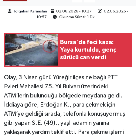
Tolgahan Karaaslan
02.06.2026 - 10:27
02.06.2026 -
TEKNOLOJİ
10:57
Okunma Süresi: 1 Dk
YAŞAM
Bursa'da feci kaza:
KÜLTÜR SANAT
Yaya kurtuldu, genç
sürücü can verdi
Olay, 3 Nisan günü Yüreğir ilçesine bağlı PTT
Evleri Mahallesi 75. Yıl Bulvarı üzerindeki
ATM’lerin bulunduğu bölgede meydana geldi.
İddiaya göre, Erdoğan K., para çekmek için
ATM’ye geldiği sırada, telefonla konuşuyormuş
gibi yapan S.E. (49)., yaşlı adamın yanına
yaklaşarak yardım teklif etti. Para çekme işlemi