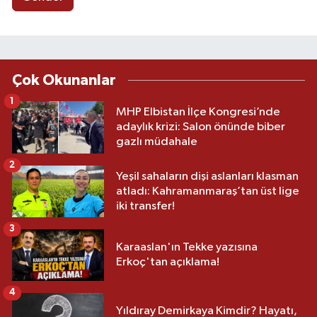
Çok Okunanlar
1
MHP Elbistan İlçe Kongresi’nde
adaylık krizi: Salon önünde biber
gazlı müdahale
2
Yeşil sahaların dişi aslanları klasman
atladı: Kahramanmaraş’tan üst lige
iki transfer!
3
Karaaslan'ın Tekke yazısına
Erkoç'tan açıklama!
4
Yıldıray Demirkaya Kimdir? Hayatı,