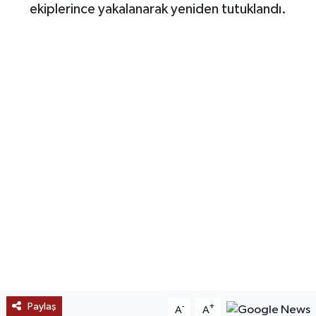
ekiplerince yakalanarak yeniden tutuklandı.
SAĞLIK
EĞİTİM
BÖLGE
KEŞFET
POPÜLER
DÜNYA
TREND
MEDYA
Paylaş
-
+
A
A
OTOMOTİV