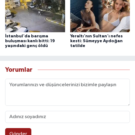
İstanbul'da barışma
Yeraltı'nın Sultan'ı nefes
buluşması kanlı bitti: 19
kesti: Sümeyye Aydoğan
yaşındaki genç öldü
tatilde
Yorumlar
Gönder