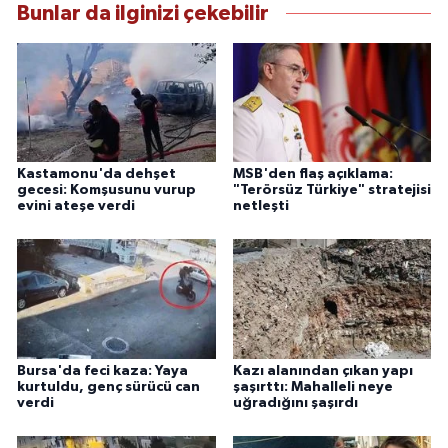
Bunlar da ilginizi çekebilir
Kastamonu'da dehşet
MSB'den flaş açıklama:
gecesi: Komşusunu vurup
"Terörsüz Türkiye" stratejisi
evini ateşe verdi
netleşti
Bursa'da feci kaza: Yaya
Kazı alanından çıkan yapı
kurtuldu, genç sürücü can
şaşırttı: Mahalleli neye
verdi
uğradığını şaşırdı