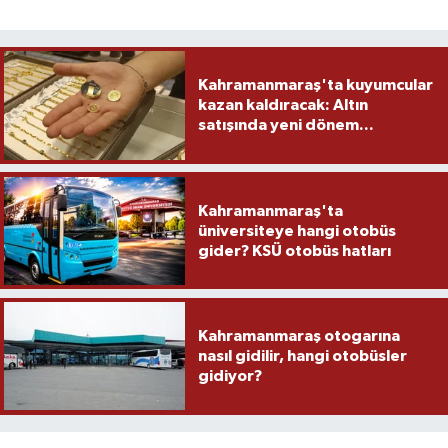
Kahramanmaraş'ta kuyumcular
kazan kaldıracak: Altın
satışında yeni dönem...
Kahramanmaraş'ta
üniversiteye hangi otobüs
gider? KSÜ otobüs hatları
Kahramanmaraş otogarına
nasıl gidilir, hangi otobüsler
gidiyor?