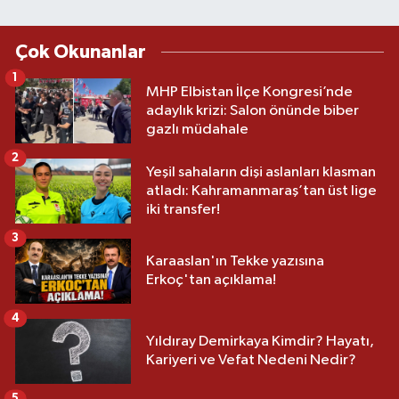
Çok Okunanlar
1
MHP Elbistan İlçe Kongresi’nde
adaylık krizi: Salon önünde biber
gazlı müdahale
2
Yeşil sahaların dişi aslanları klasman
atladı: Kahramanmaraş’tan üst lige
iki transfer!
3
Karaaslan'ın Tekke yazısına
Erkoç'tan açıklama!
4
Yıldıray Demirkaya Kimdir? Hayatı,
Kariyeri ve Vefat Nedeni Nedir?
5