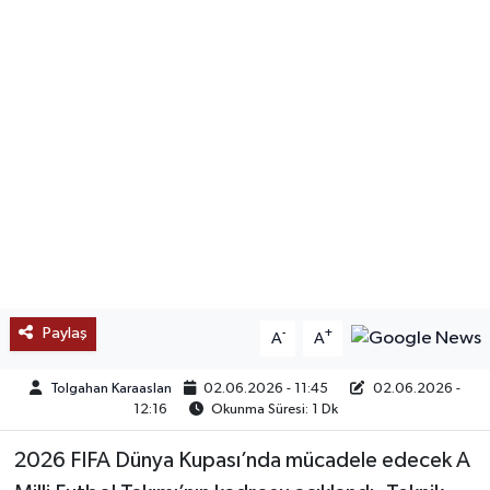
SAĞLIK
EĞİTİM
BÖLGE
KEŞFET
POPÜLER
DÜNYA
Paylaş
-
+
A
A
TREND
Tolgahan Karaaslan
02.06.2026 - 11:45
02.06.2026 -
12:16
Okunma Süresi: 1 Dk
MEDYA
2026 FIFA Dünya Kupası’nda mücadele edecek A
OTOMOTİV