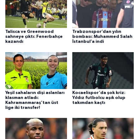
Talisca ve Greenwood
Trabzonspor’dan yılın
sahneye çıktı: Fenerbahçe
bombası: Muhammed Salah
kazandı
İstanbul’a indi
Yeşil sahaların dişi aslanları
Kocaelispor'da şok kriz:
klasman atladı:
Yıldız futbolcu aşık olup
Kahramanmaraş’tan üst
takımdan kaçtı
lige iki transfer!