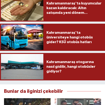
Kahramanmaraş'ta kuyumcular
kazan kaldıracak: Altın
satışında yeni dönem...
Kahramanmaraş'ta
üniversiteye hangi otobüs
gider? KSÜ otobüs hatları
Kahramanmaraş otogarına
nasıl gidilir, hangi otobüsler
gidiyor?
Bunlar da ilginizi çekebilir