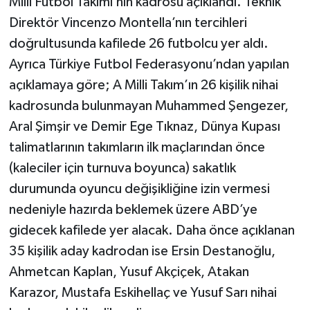
Milli Futbol Takımı’nın kadrosu açıklandı. Teknik
Direktör Vincenzo Montella’nın tercihleri
TEKNOLOJİ
doğrultusunda kafilede 26 futbolcu yer aldı.
Ayrıca Türkiye Futbol Federasyonu’ndan yapılan
YAŞAM
açıklamaya göre; A Milli Takım’ın 26 kişilik nihai
KÜLTÜR SANAT
kadrosunda bulunmayan Muhammed Şengezer,
Aral Şimşir ve Demir Ege Tıknaz, Dünya Kupası
talimatlarının takımların ilk maçlarından önce
(kaleciler için turnuva boyunca) sakatlık
durumunda oyuncu değişikliğine izin vermesi
nedeniyle hazırda beklemek üzere ABD’ye
gidecek kafilede yer alacak. Daha önce açıklanan
35 kişilik aday kadrodan ise Ersin Destanoğlu,
Ahmetcan Kaplan, Yusuf Akçiçek, Atakan
Karazor, Mustafa Eskihellaç ve Yusuf Sarı nihai