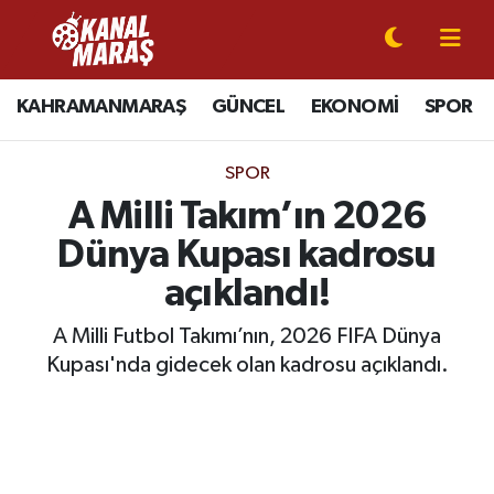
CANLI YAYIN
Kahramanmaraş Nöbetçi Eczaneler
KAHRAMANMARAŞ
GÜNCEL
EKONOMİ
SPOR
KAHRAMANMARAŞ
Kahramanmaraş Hava Durumu
SPOR
GÜNCEL
Kahramanmaraş Namaz Vakitleri
A Milli Takım’ın 2026
Dünya Kupası kadrosu
SPOR
Kahramanmaraş Trafik Yoğunluk Haritası
açıklandı!
SİYASET
Süper Lig Puan Durumu ve Fikstür
A Milli Futbol Takımı’nın, 2026 FIFA Dünya
Kupası'nda gidecek olan kadrosu açıklandı.
EKONOMİ
Tüm Manşetler
GÜNDEM
Son Dakika Haberleri
MAGAZİN
Haber Arşivi