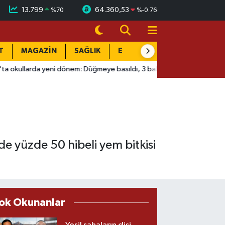
13.799
64.360,53
%
70
%
-0.76
T
MAGAZİN
SAĞLIK
EĞİTİM
YAŞAM
DÜN
eni dönem: Düğmeye basıldı, 3 bakanlık devrede!
09:08
Eskiş
de yüzde 50 hibeli yem bitkisi
ok Okunanlar