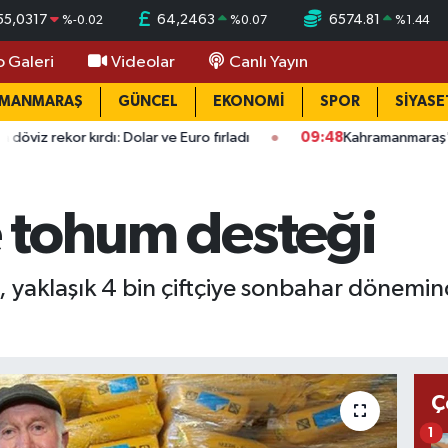
55,0317
64,2463
6574.81
%
-0.02
%
0.07
%
1.44
o Galeri
Videolar
Canlı Yayın
AMANMARAŞ
GÜNCEL
EKONOMİ
SPOR
SİYASE
dı: Dolar ve Euro fırladı
09:48
Kahramanmaraş'ta okullarda y
ye tohum desteği
, yaklaşık 4 bin çiftçiye sonbahar dönemin
Ç
1