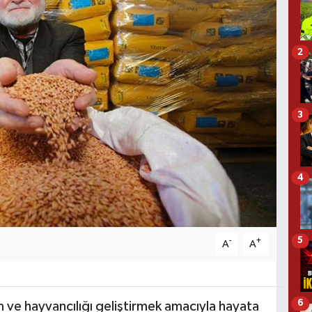
2
3
4
5
-
+
A
A
6
m ve hayvancılığı geliştirmek amacıyla hayata