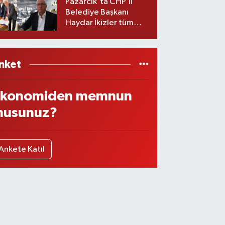
Pazarcık'ta CHP’li
Belediye Başkanı
Haydar İkizler tüm
ekibiyle istifa etti! İşte
yeni partisi
nket
konomiden memnun
usunuz?
Ankete Katıl