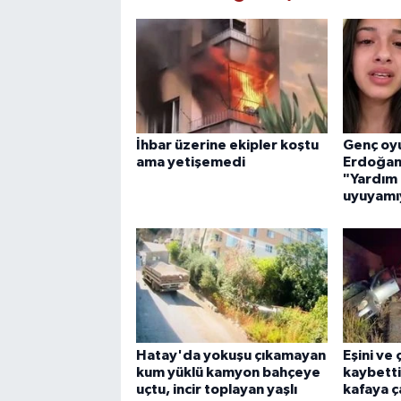
İhbar üzerine ekipler koştu
Genç oy
ama yetişemedi
Erdoğan'
"Yardım 
uyuyamı
Hatay'da yokuşu çıkamayan
Eşini ve
kum yüklü kamyon bahçeye
kaybetti
uçtu, incir toplayan yaşlı
kafaya ça