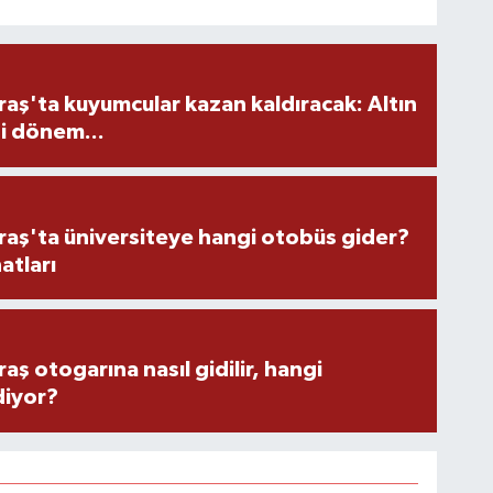
ş'ta kuyumcular kazan kaldıracak: Altın
i dönem...
ş'ta üniversiteye hangi otobüs gider?
atları
 otogarına nasıl gidilir, hangi
diyor?