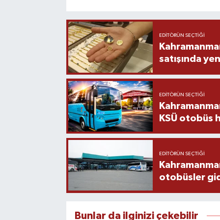
EDITÖRÜN SEÇTIĞI
Kahramanmara
satışında yen
EDITÖRÜN SEÇTIĞI
Kahramanmara
KSÜ otobüs h
EDITÖRÜN SEÇTIĞI
Kahramanmaraş
otobüsler gi
Bunlar da ilginizi çekebilir