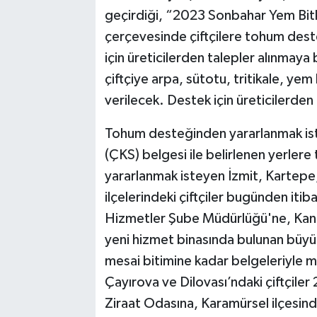
geçirdiği, “2023 Sonbahar Yem Bit
TEKNOLOJİ
çerçevesinde çiftçilere tohum dest
için üreticilerden talepler alınmaya
YAŞAM
çiftçiye arpa, sütotu, tritikale, y
verilecek. Destek için üreticilerden
KÜLTÜR SANAT
Tohum desteğinden yararlanmak istey
(ÇKS) belgesi ile belirlenen yerler
yararlanmak isteyen İzmit, Kartepe
ilçelerindeki çiftçiler bugünden itib
Hizmetler Şube Müdürlüğü'ne, Kandır
yeni hizmet binasında bulunan büyü
mesai bitimine kadar belgeleriyle 
Çayırova ve Dilovası’ndaki çiftçile
Ziraat Odasına, Karamürsel ilçesinde