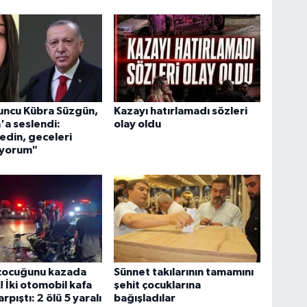
uncu Kübra Süzgün,
Kazayı hatırlamadı sözleri
a seslendi:
olay oldu
edin, geceleri
yorum"
 çocuğunu kazada
Sünnet takılarının tamamını
! İki otomobil kafa
şehit çocuklarına
rpıştı: 2 ölü 5 yaralı
bağışladılar