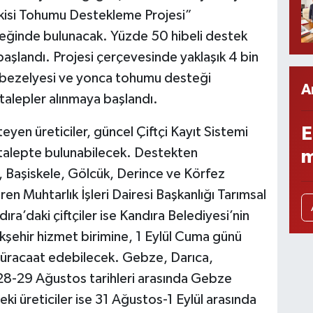
kisi Tohumu Destekleme Projesi”
eğinde bulunacak. Yüzde 50 hibeli destek
 başlandı. Projesi çerçevesinde yaklaşık 4 bin
em bezelyesi ve yonca tohumu desteği
A
 talepler alınmaya başlandı.
E
en üreticiler, güncel Çiftçi Kayıt Sistemi
e talepte bulunabilecek. Destekten
m
, Başiskele, Gölcük, Derince ve Körfez
aren Muhtarlık İşleri Dairesi Başkanlığı Tarımsal
a’daki çiftçiler ise Kandıra Belediyesi’nin
kşehir hizmet birimine, 1 Eylül Cuma günü
müracaat edebilecek. Gebze, Darıca,
r 28-29 Ağustos tarihleri arasında Gebze
ki üreticiler ise 31 Ağustos-1 Eylül arasında