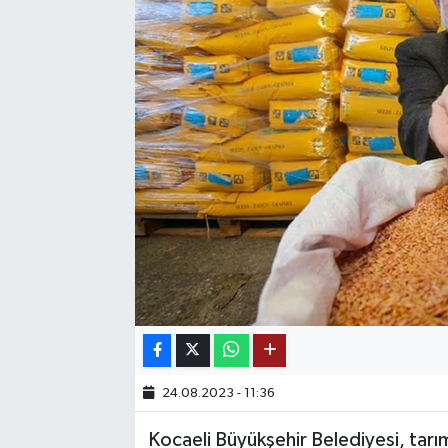
SAĞLIK
EĞİTİM
BÖLGE
KEŞFET
POPÜLER
DÜNYA
TREND
MEDYA
24.08.2023 - 11:36
Kocaeli Büyükşehir Belediyesi, tarı
OTOMOTİV