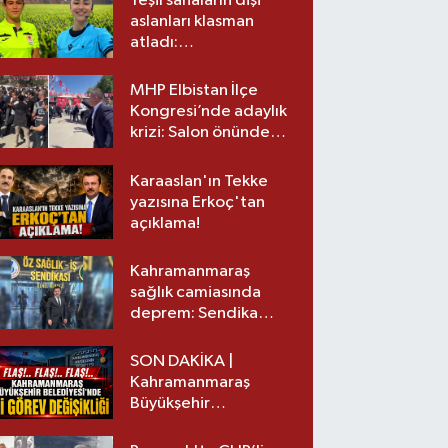
Yeşil sahaların dişi
aslanları klasman
atladı:
Kahramanmaraş’tan
üst lige iki transfer!
MHP Elbistan İlçe
Kongresi’nde adaylık
krizi: Salon önünde
biber gazlı müdahale
Karaaslan'ın Tekke
yazısına Erkoç'tan
açıklama!
Kahramanmaraş
sağlık camiasında
deprem: Sendika
başkanı istifa etti
SON DAKİKA |
Kahramanmaraş
Büyükşehir
Belediyesinde iki
görev değişikliği!