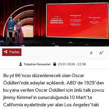
SAĞLIK
EĞİTİM
BÖLGE
KEŞFET
Paylaş
-
+
A
A
POPÜLER
Tolgahan Karaaslan
23.01.2024 - 22:58
DÜNYA
Bu yıl 96’ncısı düzenlenecek olan Oscar
Ödülleri’nde adaylar açıklandı. ABD’de 1929'dan
TREND
bu yana verilen Oscar Ödülleri için ünlü talk şovcu
MEDYA
Jimmy Kimmel'ın sunuculuğunda 10 Mart’ta
California eyaletinde yer alan Los Angeles'taki
OTOMOTİV