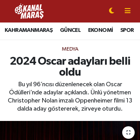
CANLI YAYIN
Kahramanmaraş Nöbetçi Eczaneler
KAHRAMANMARAŞ
GÜNCEL
EKONOMİ
SPOR
KAHRAMANMARAŞ
Kahramanmaraş Hava Durumu
MEDYA
GÜNCEL
Kahramanmaraş Namaz Vakitleri
2024 Oscar adayları belli
oldu
SPOR
Kahramanmaraş Trafik Yoğunluk Haritası
Bu yıl 96’ncısı düzenlenecek olan Oscar
SİYASET
Süper Lig Puan Durumu ve Fikstür
Ödülleri’nde adaylar açıklandı. Ünlü yönetmen
Christopher Nolan imzalı Oppenheimer filmi 13
EKONOMİ
Tüm Manşetler
dalda aday göstererek, zirveye oturdu.
GÜNDEM
Son Dakika Haberleri
MAGAZİN
Haber Arşivi