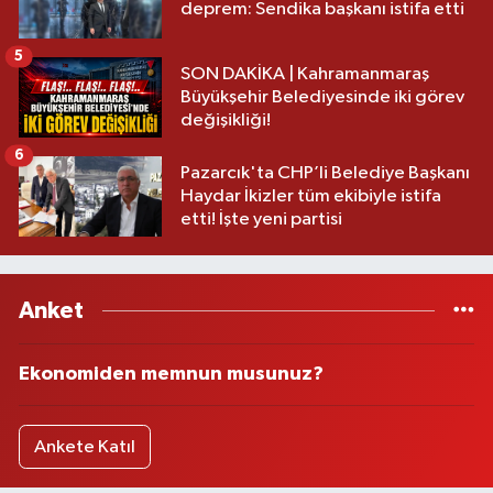
deprem: Sendika başkanı istifa etti
5
SON DAKİKA | Kahramanmaraş
Büyükşehir Belediyesinde iki görev
değişikliği!
6
Pazarcık'ta CHP’li Belediye Başkanı
Haydar İkizler tüm ekibiyle istifa
etti! İşte yeni partisi
Anket
Ekonomiden memnun musunuz?
Ankete Katıl