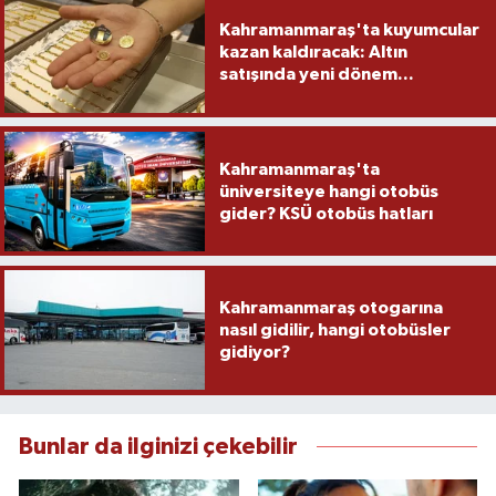
Kahramanmaraş'ta kuyumcular
kazan kaldıracak: Altın
satışında yeni dönem...
Kahramanmaraş'ta
üniversiteye hangi otobüs
gider? KSÜ otobüs hatları
Kahramanmaraş otogarına
nasıl gidilir, hangi otobüsler
gidiyor?
Bunlar da ilginizi çekebilir