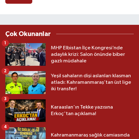
Çok Okunanlar
1
MHP Elbistan İlçe Kongresi’nde
adaylık krizi: Salon önünde biber
gazlı müdahale
2
Yeşil sahaların dişi aslanları klasman
atladı: Kahramanmaraş’tan üst lige
iki transfer!
3
Karaaslan'ın Tekke yazısına
Erkoç'tan açıklama!
4
Kahramanmaraş sağlık camiasında