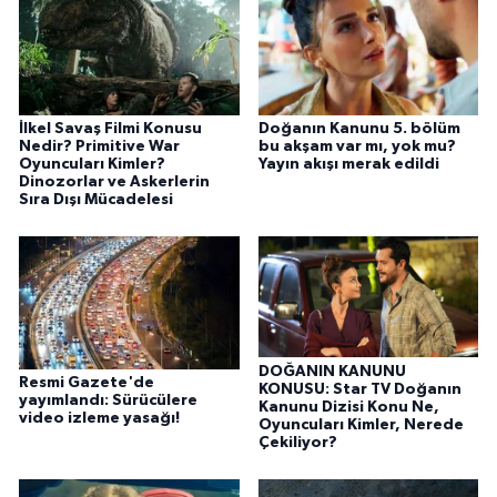
İlkel Savaş Filmi Konusu
Doğanın Kanunu 5. bölüm
Nedir? Primitive War
bu akşam var mı, yok mu?
Oyuncuları Kimler?
Yayın akışı merak edildi
Dinozorlar ve Askerlerin
Sıra Dışı Mücadelesi
DOĞANIN KANUNU
Resmi Gazete'de
KONUSU: Star TV Doğanın
yayımlandı: Sürücülere
Kanunu Dizisi Konu Ne,
video izleme yasağı!
Oyuncuları Kimler, Nerede
Çekiliyor?