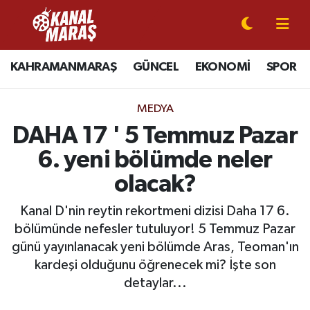
CANLI YAYIN
Kahramanmaraş Nöbetçi Eczaneler
KAHRAMANMARAŞ
GÜNCEL
EKONOMİ
SPOR
KAHRAMANMARAŞ
Kahramanmaraş Hava Durumu
MEDYA
GÜNCEL
Kahramanmaraş Namaz Vakitleri
DAHA 17 ' 5 Temmuz Pazar
6. yeni bölümde neler
SPOR
Kahramanmaraş Trafik Yoğunluk Haritası
olacak?
SİYASET
Süper Lig Puan Durumu ve Fikstür
Kanal D'nin reytin rekortmeni dizisi Daha 17 6.
bölümünde nefesler tutuluyor! 5 Temmuz Pazar
EKONOMİ
Tüm Manşetler
günü yayınlanacak yeni bölümde Aras, Teoman'ın
kardeşi olduğunu öğrenecek mi? İşte son
GÜNDEM
Son Dakika Haberleri
detaylar...
MAGAZİN
Haber Arşivi