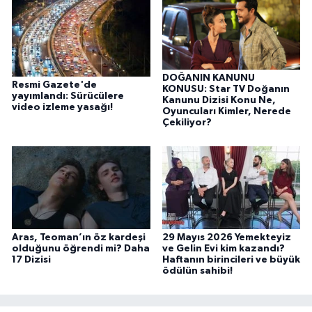
DOĞANIN KANUNU
Resmi Gazete'de
KONUSU: Star TV Doğanın
yayımlandı: Sürücülere
Kanunu Dizisi Konu Ne,
video izleme yasağı!
Oyuncuları Kimler, Nerede
Çekiliyor?
Aras, Teoman’ın öz kardeşi
29 Mayıs 2026 Yemekteyiz
olduğunu öğrendi mi? Daha
ve Gelin Evi kim kazandı?
17 Dizisi
Haftanın birincileri ve büyük
ödülün sahibi!