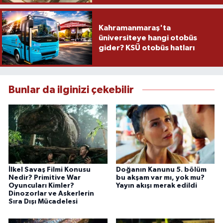
Kahramanmaraş'ta
üniversiteye hangi otobüs
gider? KSÜ otobüs hatları
Bunlar da ilginizi çekebilir
İlkel Savaş Filmi Konusu
Doğanın Kanunu 5. bölüm
Nedir? Primitive War
bu akşam var mı, yok mu?
Oyuncuları Kimler?
Yayın akışı merak edildi
Dinozorlar ve Askerlerin
Sıra Dışı Mücadelesi