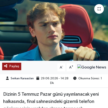
SAĞLIK
EĞİTİM
BÖLGE
KEŞFET
POPÜLER
Paylaş
-
+
A
A
DÜNYA
Serkan Karaaslan
29.06.2026 - 14:28
Okunma Süresi: 1
TREND
Dk
Dizinin 5 Temmuz Pazar günü yayınlanacak yeni
MEDYA
halkasında, final sahnesindeki gizemli telefon
OTOMOTİV