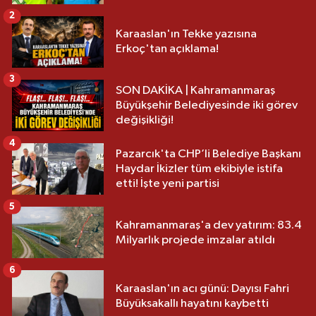
2
Karaaslan'ın Tekke yazısına
Erkoç'tan açıklama!
3
SON DAKİKA | Kahramanmaraş
Büyükşehir Belediyesinde iki görev
değişikliği!
4
Pazarcık'ta CHP’li Belediye Başkanı
Haydar İkizler tüm ekibiyle istifa
etti! İşte yeni partisi
5
Kahramanmaraş'a dev yatırım: 83.4
Milyarlık projede imzalar atıldı
6
Karaaslan'ın acı günü: Dayısı Fahri
Büyüksakallı hayatını kaybetti