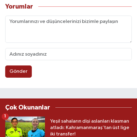
Yorumlar
Gönder
Çok Okunanlar
1
Yeşil sahaların dişi aslanları klasman
atladı: Kahramanmaraş’tan üst lige
iki transfer!