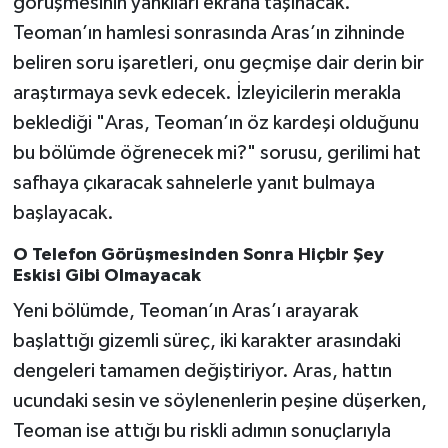
görüşmesinin yankıları ekrana taşınacak.
Teoman’ın hamlesi sonrasında Aras’ın zihninde
TEKNOLOJİ
beliren soru işaretleri, onu geçmişe dair derin bir
araştırmaya sevk edecek. İzleyicilerin merakla
YAŞAM
beklediği "Aras, Teoman’ın öz kardeşi olduğunu
KÜLTÜR SANAT
bu bölümde öğrenecek mi?" sorusu, gerilimi hat
safhaya çıkaracak sahnelerle yanıt bulmaya
başlayacak.
O Telefon Görüşmesinden Sonra Hiçbir Şey
Eskisi Gibi Olmayacak
Yeni bölümde, Teoman’ın Aras’ı arayarak
başlattığı gizemli süreç, iki karakter arasındaki
dengeleri tamamen değiştiriyor. Aras, hattın
ucundaki sesin ve söylenenlerin peşine düşerken,
Teoman ise attığı bu riskli adımın sonuçlarıyla