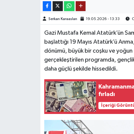
TEKNOLOJİ
Serkan Karaaslan
19.05.2026 - 13:33
O
YAŞAM
Gazi Mustafa Kemal Atatürk’ün Sams
başlattığı 19 Mayıs Atatürk’ü Anma,
KÜLTÜR SANAT
dönümü, büyük bir coşku ve yoğun ka
gerçekleştirilen programda, gençlik 
daha güçlü şekilde hissedildi.
Kahramanmara
fırladı
İçeriği Görünt