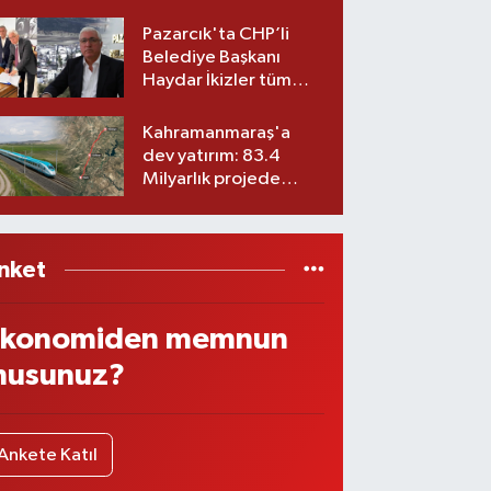
Belediyesinde iki
görev değişikliği!
Pazarcık'ta CHP’li
Belediye Başkanı
Haydar İkizler tüm
ekibiyle istifa etti! İşte
yeni partisi
Kahramanmaraş'a
dev yatırım: 83.4
Milyarlık projede
imzalar atıldı
nket
konomiden memnun
usunuz?
Ankete Katıl