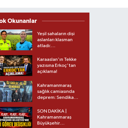
ok Okunanlar
Yeşil sahaların dişi
aslanları klasman
atladı:
Kahramanmaraş’tan
üst lige iki transfer!
Karaaslan'ın Tekke
yazısına Erkoç'tan
açıklama!
Kahramanmaraş
sağlık camiasında
deprem: Sendika
başkanı istifa etti
SON DAKİKA |
Kahramanmaraş
Büyükşehir