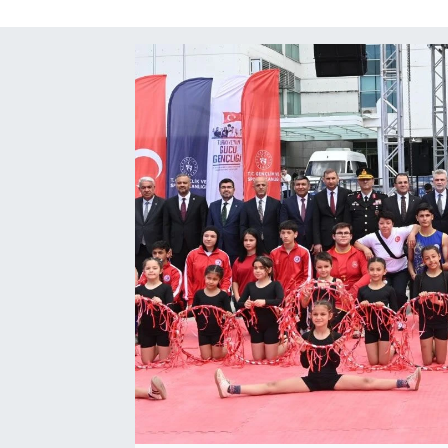
SAĞLIK
EĞİTİM
BÖLGE
KEŞFET
POPÜLER
DÜNYA
TREND
MEDYA
OTOMOTİV