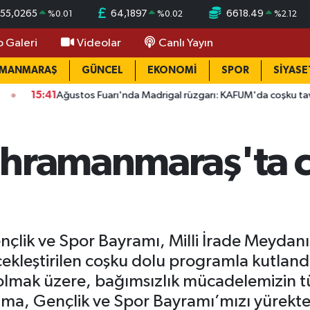
55,0265
64,1897
6618.49
%
0.01
%
0.02
%
2.12
o Galeri
Videolar
Canlı Yayın
AMANMARAŞ
GÜNCEL
EKONOMİ
SPOR
SİYASE
Fuarı'nda Madrigal rüzgarı: KAFUM'da coşku tavan yaptı
15:2
ahramanmaraş'ta 
çlik ve Spor Bayramı, Milli İrade Meydanı
çekleştirilen coşku dolu programla kutlan
olmak üzere, bağımsızlık mücadelemizin 
nma, Gençlik ve Spor Bayramı’mızı yürekt