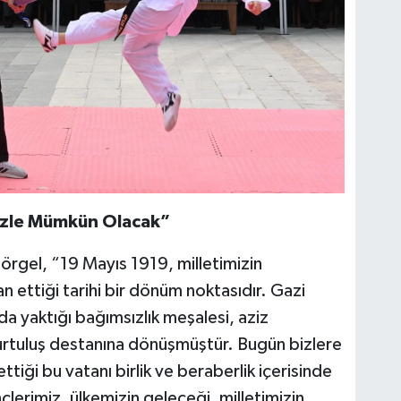
izle Mümkün Olacak”
örgel, “19 Mayıs 1919, milletimizin
n ettiği tarihi bir dönüm noktasıdır. Gazi
 yaktığı bağımsızlık meşalesi, aziz
r kurtuluş destanına dönüşmüştür. Bugün bizlere
iği bu vatanı birlik ve beraberlik içerisinde
çlerimiz, ülkemizin geleceği, milletimizin