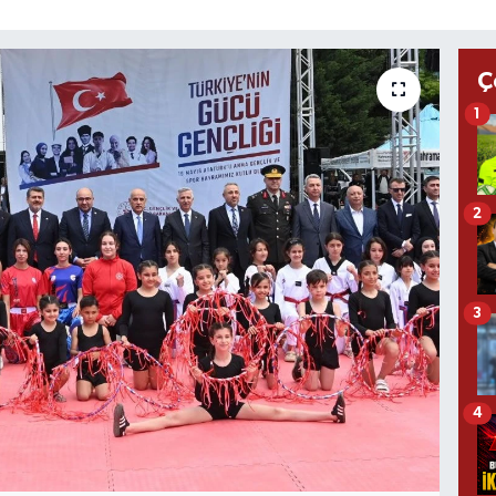
Ç
1
2
3
4