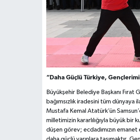
“Daha Güçlü Türkiye, Gençlerim
Büyükşehir Belediye Başkanı Fırat G
bağımsızlık iradesini tüm dünyaya ila
Mustafa Kemal Atatürk’ün Samsun’da
milletimizin kararlılığıyla büyük bi
düşen görev; ecdadımızın emanet ett
daha güçlü yarınlara taşımaktır. Gen