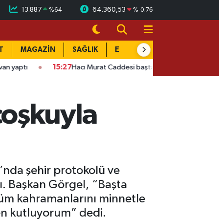
13.887
64.360,53
%
64
%
-0.76
T
MAGAZİN
SAĞLIK
EĞİTİM
YAŞAM
DÜN
7
Hacı Murat Caddesi baştan sona değişiyor: Gece mesaisi başladı
coşkuyla
’nda şehir protokolü ve
dı. Başkan Görgel, “Başta
tüm kahramanlarını minnetle
en kutluyorum” dedi.