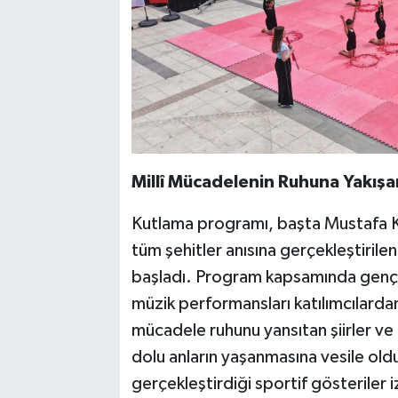
Millî Mücadelenin Ruhuna Yakış
Kutlama programı, başta Mustafa Ke
tüm şehitler anısına gerçekleştirilen
başladı. Program kapsamında gençler 
müzik performansları katılımcılardan
mücadele ruhunu yansıtan şiirler v
dolu anların yaşanmasına vesile old
gerçekleştirdiği sportif gösteriler i