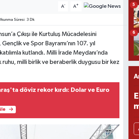
5
-
+
A
A
kunma Süresi: 3 Dk
6
un’a Çıkışı ile Kurtuluş Mücadelesini
 Gençlik ve Spor Bayramı’nın 107. yıl
tılımla kutlandı. Milli İrade Meydanı’nda
ruhu, milli birlik ve beraberlik duygusu bir kez
A
ş'ta döviz rekor kırdı: Dolar ve Euro
E
m
üle