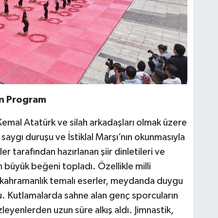
an Program
mal Atatürk ve silah arkadaşları olmak üzere
 saygı duruşu ve İstiklal Marşı’nın okunmasıyla
tarafından hazırlanan şiir dinletileri ve
 büyük beğeni topladı. Özellikle milli
e kahramanlık temalı eserler, meydanda duygu
u. Kutlamalarda sahne alan genç sporcuların
zleyenlerden uzun süre alkış aldı. Jimnastik,