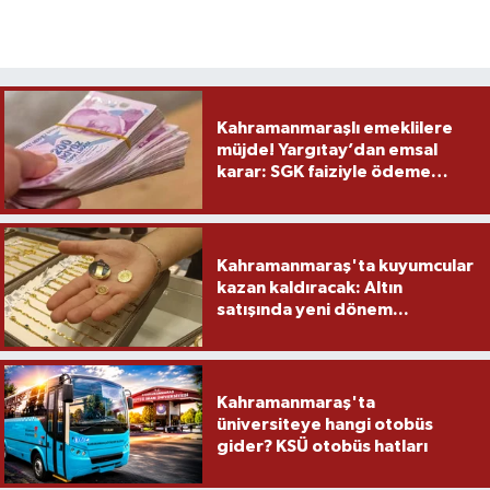
Kahramanmaraşlı emeklilere
müjde! Yargıtay’dan emsal
karar: SGK faiziyle ödeme
yapacak
Kahramanmaraş'ta kuyumcular
kazan kaldıracak: Altın
satışında yeni dönem...
Kahramanmaraş'ta
üniversiteye hangi otobüs
gider? KSÜ otobüs hatları