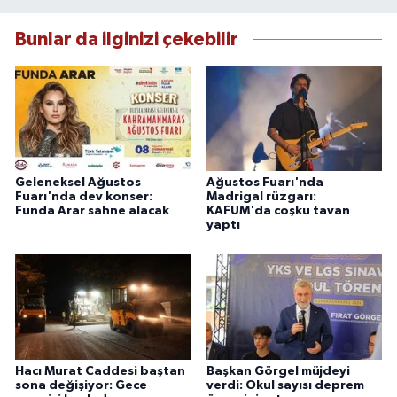
Bunlar da ilginizi çekebilir
Geleneksel Ağustos
Ağustos Fuarı'nda
Fuarı'nda dev konser:
Madrigal rüzgarı:
Funda Arar sahne alacak
KAFUM'da coşku tavan
yaptı
Hacı Murat Caddesi baştan
Başkan Görgel müjdeyi
sona değişiyor: Gece
verdi: Okul sayısı deprem