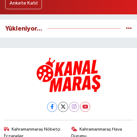
Ankete Katıl
Yükleniyor...
Kahramanmaraş Nöbetçi
Kahramanmaraş Hava
Eczaneler
Durumu