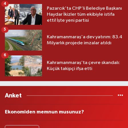
4
Pazarcık'ta CHP’li Belediye Başkanı
Haydar İkizler tüm ekibiyle istifa
etti! İşte yeni partisi
5
Kahramanmaraş'a dev yatırım: 83.4
Milyarlık projede imzalar atıldı
6
Kahramanmaraş'ta çevre skandalı:
Küçük takipçi ifşa etti
Anket
Ekonomiden memnun musunuz?