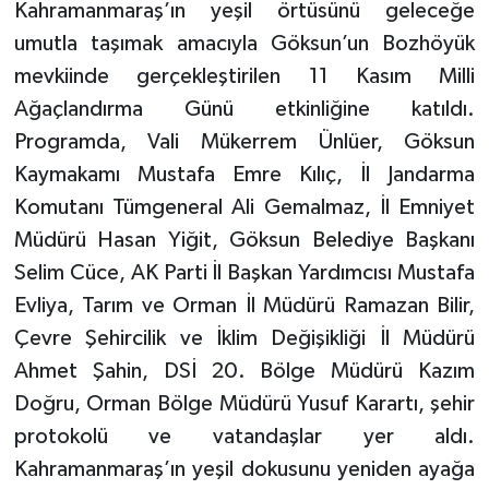
Kahramanmaraş’ın yeşil örtüsünü geleceğe
umutla taşımak amacıyla Göksun’un Bozhöyük
TEKNOLOJİ
mevkiinde gerçekleştirilen 11 Kasım Milli
YAŞAM
Ağaçlandırma Günü etkinliğine katıldı.
Programda, Vali Mükerrem Ünlüer, Göksun
KÜLTÜR SANAT
Kaymakamı Mustafa Emre Kılıç, İl Jandarma
Komutanı Tümgeneral Ali Gemalmaz, İl Emniyet
Müdürü Hasan Yiğit, Göksun Belediye Başkanı
Selim Cüce, AK Parti İl Başkan Yardımcısı Mustafa
Evliya, Tarım ve Orman İl Müdürü Ramazan Bilir,
Çevre Şehircilik ve İklim Değişikliği İl Müdürü
Ahmet Şahin, DSİ 20. Bölge Müdürü Kazım
Doğru, Orman Bölge Müdürü Yusuf Karartı, şehir
protokolü ve vatandaşlar yer aldı.
Kahramanmaraş’ın yeşil dokusunu yeniden ayağa