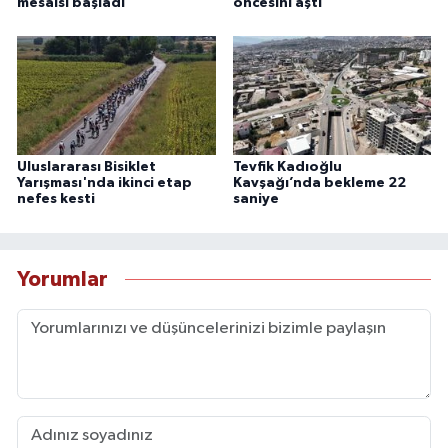
mesaisi başladı
öncesini aştı
Uluslararası Bisiklet
Tevfik Kadıoğlu
Yarışması'nda ikinci etap
Kavşağı’nda bekleme 22
nefes kesti
saniye
Yorumlar