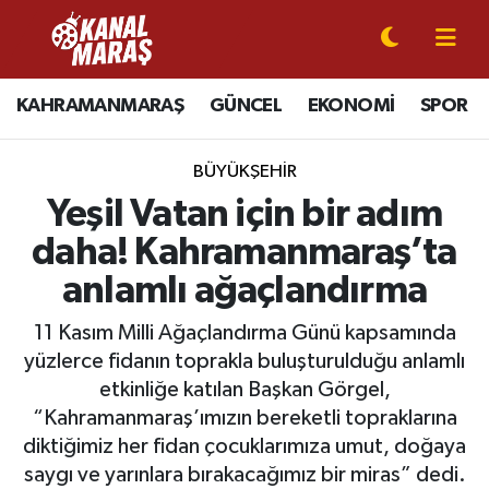
CANLI YAYIN
Kahramanmaraş Nöbetçi Eczaneler
KAHRAMANMARAŞ
GÜNCEL
EKONOMİ
SPOR
KAHRAMANMARAŞ
Kahramanmaraş Hava Durumu
BÜYÜKŞEHİR
GÜNCEL
Kahramanmaraş Namaz Vakitleri
Yeşil Vatan için bir adım
daha! Kahramanmaraş’ta
SPOR
Kahramanmaraş Trafik Yoğunluk Haritası
anlamlı ağaçlandırma
SİYASET
Süper Lig Puan Durumu ve Fikstür
11 Kasım Milli Ağaçlandırma Günü kapsamında
yüzlerce fidanın toprakla buluşturulduğu anlamlı
EKONOMİ
Tüm Manşetler
etkinliğe katılan Başkan Görgel,
“Kahramanmaraş’ımızın bereketli topraklarına
GÜNDEM
Son Dakika Haberleri
diktiğimiz her fidan çocuklarımıza umut, doğaya
MAGAZİN
Haber Arşivi
saygı ve yarınlara bırakacağımız bir miras” dedi.