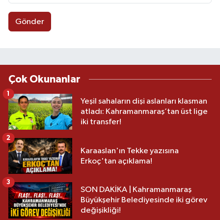
Gönder
Çok Okunanlar
1
Yeşil sahaların dişi aslanları klasman
atladı: Kahramanmaraş’tan üst lige
iki transfer!
2
Karaaslan'ın Tekke yazısına
Erkoç'tan açıklama!
3
SON DAKİKA | Kahramanmaraş
Büyükşehir Belediyesinde iki görev
değişikliği!