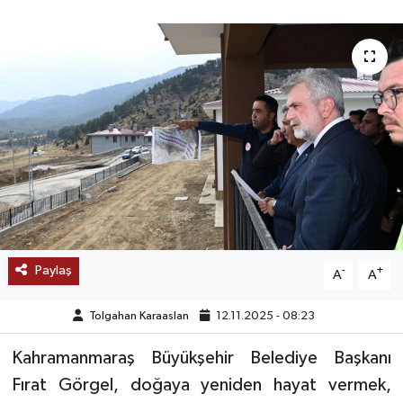
SAĞLIK
EĞİTİM
BÖLGE
KEŞFET
POPÜLER
DÜNYA
Paylaş
-
+
A
A
TREND
Tolgahan Karaaslan
12.11.2025 - 08:23
MEDYA
Kahramanmaraş Büyükşehir Belediye Başkanı
Fırat Görgel, doğaya yeniden hayat vermek,
OTOMOTİV