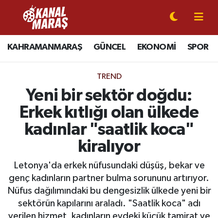
CANLI YAYIN
Kahramanmaraş Nöbetçi Eczaneler
KAHRAMANMARAŞ
GÜNCEL
EKONOMİ
SPOR
KAHRAMANMARAŞ
Kahramanmaraş Hava Durumu
TREND
GÜNCEL
Kahramanmaraş Namaz Vakitleri
Yeni bir sektör doğdu:
Erkek kıtlığı olan ülkede
SPOR
Kahramanmaraş Trafik Yoğunluk Haritası
kadınlar "saatlik koca"
SİYASET
Süper Lig Puan Durumu ve Fikstür
kiralıyor
EKONOMİ
Tüm Manşetler
Letonya'da erkek nüfusundaki düşüş, bekar ve
genç kadınların partner bulma sorununu artırıyor.
GÜNDEM
Son Dakika Haberleri
Nüfus dağılımındaki bu dengesizlik ülkede yeni bir
sektörün kapılarını araladı. "Saatlik koca" adı
MAGAZİN
Haber Arşivi
verilen hizmet, kadınların evdeki küçük tamirat ve