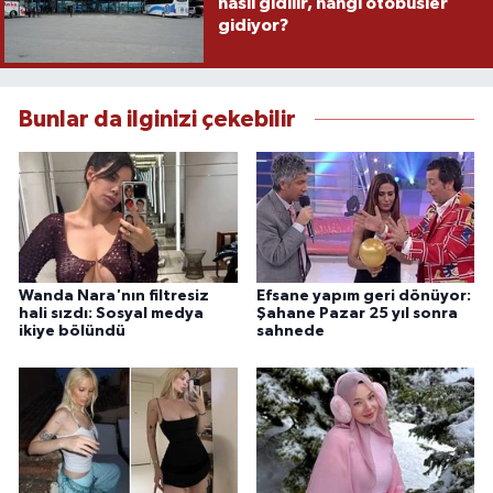
nasıl gidilir, hangi otobüsler
gidiyor?
Bunlar da ilginizi çekebilir
Wanda Nara'nın filtresiz
Efsane yapım geri dönüyor:
hali sızdı: Sosyal medya
Şahane Pazar 25 yıl sonra
ikiye bölündü
sahnede