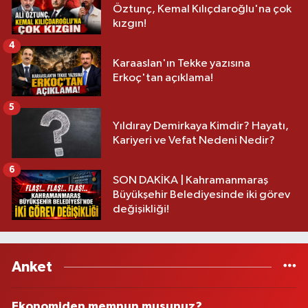
Öztunç, Kemal Kılıçdaroğlu'na çok
kızgın!
4
Karaaslan'ın Tekke yazısına
Erkoç'tan açıklama!
5
Yıldıray Demirkaya Kimdir? Hayatı,
Kariyeri ve Vefat Nedeni Nedir?
6
SON DAKİKA | Kahramanmaraş
Büyükşehir Belediyesinde iki görev
değişikliği!
Anket
Ekonomiden memnun musunuz?