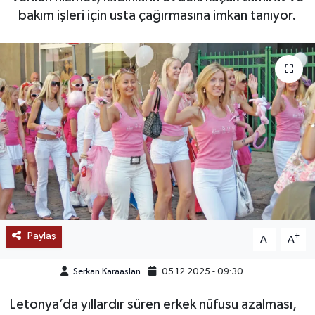
bakım işleri için usta çağırmasına imkan tanıyor.
SAĞLIK
EĞİTİM
BÖLGE
KEŞFET
POPÜLER
DÜNYA
Paylaş
-
+
A
A
TREND
Serkan Karaaslan
05.12.2025 - 09:30
MEDYA
Letonya’da yıllardır süren erkek nüfusu azalması,
OTOMOTİV