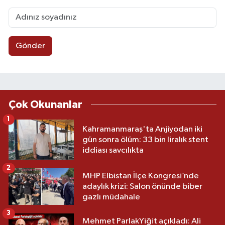
Gönder
Çok Okunanlar
1
Kahramanmaraş'ta Anjiyodan iki
gün sonra ölüm: 33 bin liralık stent
iddiası savcılıkta
2
MHP Elbistan İlçe Kongresi’nde
adaylık krizi: Salon önünde biber
gazlı müdahale
3
Mehmet ParlakYiğit açıkladı: Ali