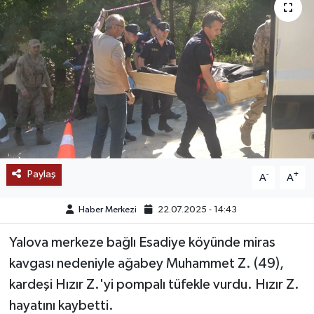
SAĞLIK
EĞİTİM
BÖLGE
KEŞFET
POPÜLER
Paylaş
-
+
A
A
DÜNYA
Haber Merkezi
22.07.2025 - 14:43
TREND
Yalova merkeze bağlı Esadiye köyünde miras
kavgası nedeniyle ağabey Muhammet Z. (49),
MEDYA
kardeşi Hızır Z.'yi pompalı tüfekle vurdu. Hızır Z.
hayatını kaybetti.
OTOMOTİV