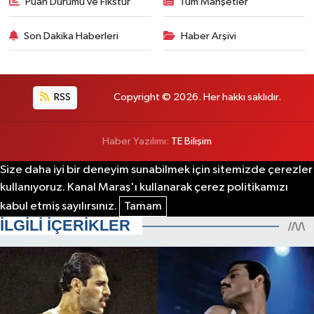
Puan Durumu ve Fikstür
Tüm Manşetler
Son Dakika Haberleri
Haber Arşivi
RSS
Copyright © 2026. Her hakkı saklıdır.
Haber Yazılımı:
TE Bilişim
Size daha iyi bir deneyim sunabilmek için sitemizde çerezler
kullanıyoruz. Kanal Maraş'ı kullanarak çerez politikamızı
kabul etmiş sayılırsınız.
Tamam