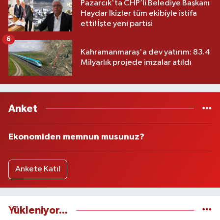
Pazarcık'ta CHP’li Belediye Başkanı
Haydar İkizler tüm ekibiyle istifa
etti! İşte yeni partisi
6
Kahramanmaraş'a dev yatırım: 83.4
Milyarlık projede imzalar atıldı
Anket
Ekonomiden memnun musunuz?
Ankete Katıl
Yükleniyor...