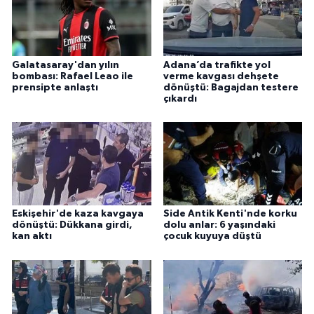
Galatasaray'dan yılın
Adana’da trafikte yol
bombası: Rafael Leao ile
verme kavgası dehşete
prensipte anlaştı
dönüştü: Bagajdan testere
çıkardı
Eskişehir'de kaza kavgaya
Side Antik Kenti'nde korku
dönüştü: Dükkana girdi,
dolu anlar: 6 yaşındaki
kan aktı
çocuk kuyuya düştü