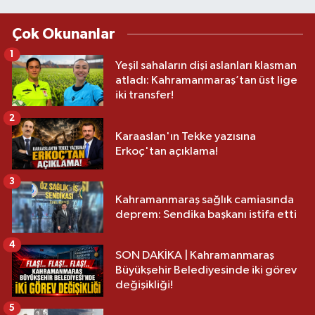
Çok Okunanlar
1
Yeşil sahaların dişi aslanları klasman
atladı: Kahramanmaraş’tan üst lige
iki transfer!
2
Karaaslan'ın Tekke yazısına
Erkoç'tan açıklama!
3
Kahramanmaraş sağlık camiasında
deprem: Sendika başkanı istifa etti
4
SON DAKİKA | Kahramanmaraş
Büyükşehir Belediyesinde iki görev
değişikliği!
5