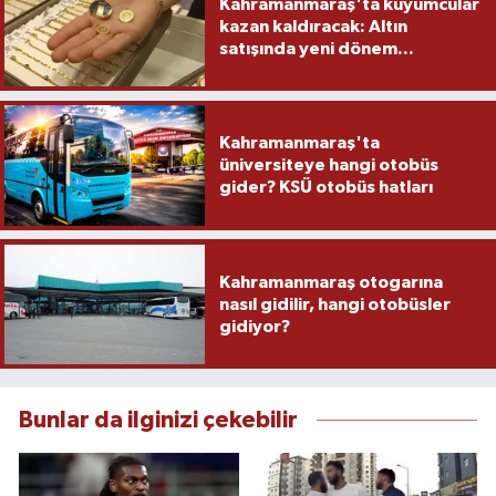
Kahramanmaraş'ta kuyumcular
kazan kaldıracak: Altın
satışında yeni dönem...
Kahramanmaraş'ta
üniversiteye hangi otobüs
gider? KSÜ otobüs hatları
Kahramanmaraş otogarına
nasıl gidilir, hangi otobüsler
gidiyor?
Bunlar da ilginizi çekebilir