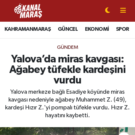
CANLI YAYIN
Kahramanmaraş Nöbetçi Eczaneler
KAHRAMANMARAŞ
GÜNCEL
EKONOMİ
SPOR
KAHRAMANMARAŞ
Kahramanmaraş Hava Durumu
GÜNDEM
GÜNCEL
Kahramanmaraş Namaz Vakitleri
Yalova’da miras kavgası:
Ağabey tüfekle kardeşini
SPOR
Kahramanmaraş Trafik Yoğunluk Haritası
vurdu
SİYASET
Süper Lig Puan Durumu ve Fikstür
Yalova merkeze bağlı Esadiye köyünde miras
kavgası nedeniyle ağabey Muhammet Z. (49),
EKONOMİ
Tüm Manşetler
kardeşi Hızır Z.'yi pompalı tüfekle vurdu. Hızır Z.
GÜNDEM
Son Dakika Haberleri
hayatını kaybetti.
MAGAZİN
Haber Arşivi