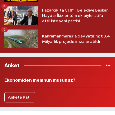
5
Pazarcık'ta CHP’li Belediye Başkanı
Haydar İkizler tüm ekibiyle istifa
etti! İşte yeni partisi
6
Kahramanmaraş'a dev yatırım: 83.4
Milyarlık projede imzalar atıldı
Anket
Ekonomiden memnun musunuz?
Ankete Katıl