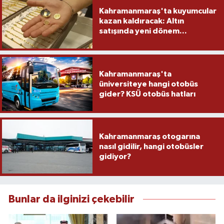
Kahramanmaraş'ta kuyumcular
kazan kaldıracak: Altın
satışında yeni dönem...
Kahramanmaraş'ta
üniversiteye hangi otobüs
gider? KSÜ otobüs hatları
Kahramanmaraş otogarına
nasıl gidilir, hangi otobüsler
gidiyor?
Bunlar da ilginizi çekebilir