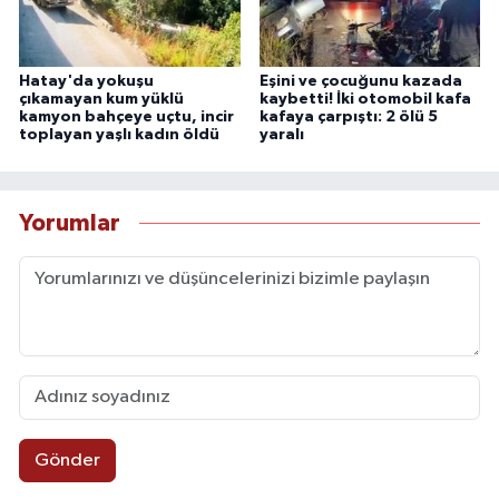
Hatay'da yokuşu
Eşini ve çocuğunu kazada
çıkamayan kum yüklü
kaybetti! İki otomobil kafa
kamyon bahçeye uçtu, incir
kafaya çarpıştı: 2 ölü 5
toplayan yaşlı kadın öldü
yaralı
Yorumlar
Gönder