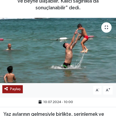
ve beyne ulaşabilir. Kalıcı sağırlıkla da
sonuçlanabilir" dedi.
SAĞLIK
EĞİTİM
BÖLGE
KEŞFET
POPÜLER
DÜNYA
TREND
Paylaş
-
+
A
A
MEDYA
10.07.2024 - 10:00
Yaz aylarının gelmesiyle birlikte, serinlemek ve
OTOMOTİV