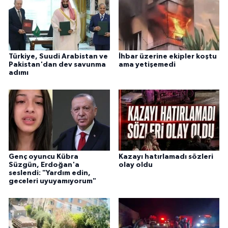
Türkiye, Suudi Arabistan ve
İhbar üzerine ekipler koştu
Pakistan'dan dev savunma
ama yetişemedi
adımı
Genç oyuncu Kübra
Kazayı hatırlamadı sözleri
Süzgün, Erdoğan'a
olay oldu
seslendi: "Yardım edin,
geceleri uyuyamıyorum"