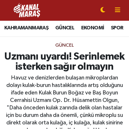
CANLI YAYIN
Kahramanmaraş Nöbetçi Eczaneler
KAHRAMANMARAŞ
GÜNCEL
EKONOMİ
SPOR
KAHRAMANMARAŞ
Kahramanmaraş Hava Durumu
GÜNCEL
GÜNCEL
Kahramanmaraş Namaz Vakitleri
Uzmanı uyardı! Serinlemek
isterken sağır olmayın
SPOR
Kahramanmaraş Trafik Yoğunluk Haritası
Havuz ve denizlerden bulaşan mikroplardan
SİYASET
Süper Lig Puan Durumu ve Fikstür
dolayı kulak-burun hastalıklarında artış olduğunu
ifade eden Kulak Burun Boğaz ve Baş Boyun
EKONOMİ
Tüm Manşetler
Cerrahisi Uzmanı Op. Dr. Hüsamettin Olgun,
"Daha önceden kulak zarında delik olan hastalar
GÜNDEM
Son Dakika Haberleri
için bu durum daha da önemli, çünkü mikroplu su
direkt olarak orta kulağa, iç kulağa, kulak sinirine
MAGAZİN
Haber Arşivi