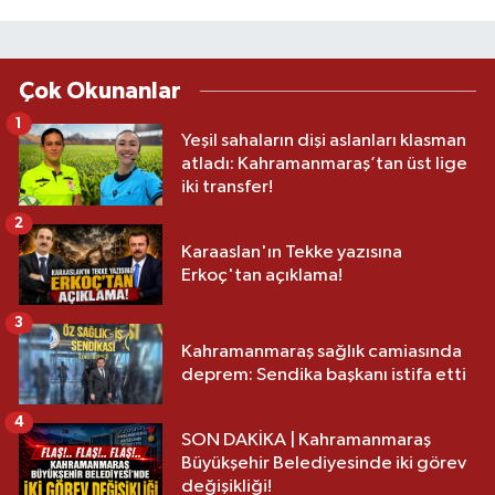
Çok Okunanlar
1
Yeşil sahaların dişi aslanları klasman
atladı: Kahramanmaraş’tan üst lige
iki transfer!
2
Karaaslan'ın Tekke yazısına
Erkoç'tan açıklama!
3
Kahramanmaraş sağlık camiasında
deprem: Sendika başkanı istifa etti
4
SON DAKİKA | Kahramanmaraş
Büyükşehir Belediyesinde iki görev
değişikliği!