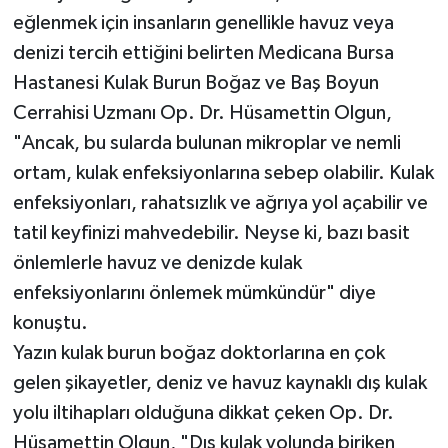
eğlenmek için insanların genellikle havuz veya
TEKNOLOJİ
denizi tercih ettiğini belirten Medicana Bursa
Hastanesi Kulak Burun Boğaz ve Baş Boyun
YAŞAM
Cerrahisi Uzmanı Op. Dr. Hüsamettin Olgun,
"Ancak, bu sularda bulunan mikroplar ve nemli
KÜLTÜR SANAT
ortam, kulak enfeksiyonlarına sebep olabilir. Kulak
enfeksiyonları, rahatsızlık ve ağrıya yol açabilir ve
tatil keyfinizi mahvedebilir. Neyse ki, bazı basit
önlemlerle havuz ve denizde kulak
enfeksiyonlarını önlemek mümkündür" diye
konuştu.
Yazın kulak burun boğaz doktorlarına en çok
gelen şikayetler, deniz ve havuz kaynaklı dış kulak
yolu iltihapları olduğuna dikkat çeken Op. Dr.
Hüsamettin Olgun, "Dış kulak yolunda biriken