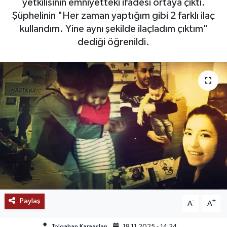
yetkilisinin emniyetteki ifadesi ortaya çıktı.
Şüphelinin "Her zaman yaptığım gibi 2 farklı ilaç
SAĞLIK
kullandım. Yine aynı şekilde ilaçladım çıktım"
dediği öğrenildi.
EĞİTİM
BÖLGE
KEŞFET
POPÜLER
DÜNYA
TREND
MEDYA
Paylaş
-
+
A
A
OTOMOTİV
Tolgahan Karaaslan
18.11.2025 - 14:34