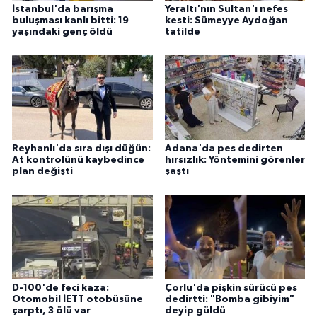
İstanbul'da barışma
Yeraltı'nın Sultan'ı nefes
buluşması kanlı bitti: 19
kesti: Sümeyye Aydoğan
yaşındaki genç öldü
tatilde
Reyhanlı'da sıra dışı düğün:
Adana'da pes dedirten
At kontrolünü kaybedince
hırsızlık: Yöntemini görenler
plan değişti
şaştı
D-100'de feci kaza:
Çorlu'da pişkin sürücü pes
Otomobil İETT otobüsüne
dedirtti: "Bomba gibiyim"
çarptı, 3 ölü var
deyip güldü