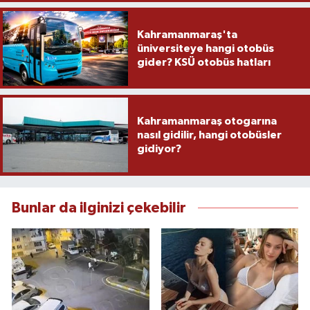
Kahramanmaraş'ta
üniversiteye hangi otobüs
gider? KSÜ otobüs hatları
Kahramanmaraş otogarına
nasıl gidilir, hangi otobüsler
gidiyor?
Bunlar da ilginizi çekebilir