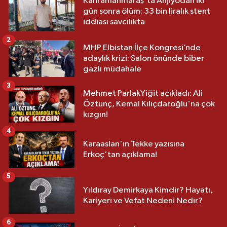
Kahramanmaraş'ta Anjiyodan iki
gün sonra ölüm: 33 bin liralık stent
iddiası savcılıkta
2
MHP Elbistan İlçe Kongresi’nde
adaylık krizi: Salon önünde biber
gazlı müdahale
3
Mehmet ParlakYiğit açıkladı: Ali
Öztunç, Kemal Kılıçdaroğlu'na çok
kızgın!
4
Karaaslan'ın Tekke yazısına
Erkoç'tan açıklama!
5
Yıldıray Demirkaya Kimdir? Hayatı,
Kariyeri ve Vefat Nedeni Nedir?
6