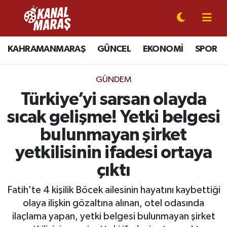
CANLI YAYIN
Kahramanmaraş Nöbetçi Eczaneler
KAHRAMANMARAŞ
GÜNCEL
EKONOMİ
SPOR
KAHRAMANMARAŞ
Kahramanmaraş Hava Durumu
GÜNDEM
GÜNCEL
Kahramanmaraş Namaz Vakitleri
Türkiye’yi sarsan olayda
sıcak gelişme! Yetki belgesi
SPOR
Kahramanmaraş Trafik Yoğunluk Haritası
bulunmayan şirket
SİYASET
Süper Lig Puan Durumu ve Fikstür
yetkilisinin ifadesi ortaya
çıktı
EKONOMİ
Tüm Manşetler
Fatih'te 4 kişilik Böcek ailesinin hayatını kaybettiği
GÜNDEM
Son Dakika Haberleri
olaya ilişkin gözaltına alınan, otel odasında
ilaçlama yapan, yetki belgesi bulunmayan şirket
MAGAZİN
Haber Arşivi