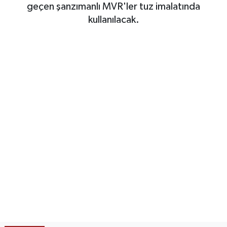
geçen şanzımanlı MVR'ler tuz imalatında
SAĞLIK
kullanılacak.
EĞİTİM
BÖLGE
KEŞFET
POPÜLER
DÜNYA
TREND
MEDYA
OTOMOTİV