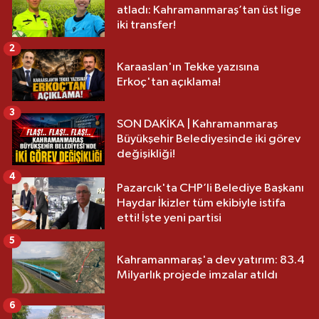
atladı: Kahramanmaraş’tan üst lige
iki transfer!
2
Karaaslan'ın Tekke yazısına
Erkoç'tan açıklama!
3
SON DAKİKA | Kahramanmaraş
Büyükşehir Belediyesinde iki görev
değişikliği!
4
Pazarcık'ta CHP’li Belediye Başkanı
Haydar İkizler tüm ekibiyle istifa
etti! İşte yeni partisi
5
Kahramanmaraş'a dev yatırım: 83.4
Milyarlık projede imzalar atıldı
6