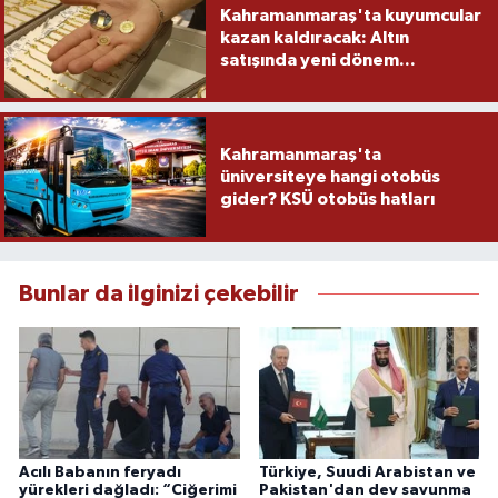
Kahramanmaraş'ta kuyumcular
kazan kaldıracak: Altın
satışında yeni dönem...
Kahramanmaraş'ta
üniversiteye hangi otobüs
gider? KSÜ otobüs hatları
Bunlar da ilginizi çekebilir
Acılı Babanın feryadı
Türkiye, Suudi Arabistan ve
yürekleri dağladı: “Ciğerimi
Pakistan'dan dev savunma