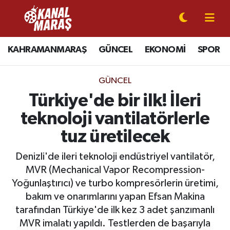
CANLI YAYIN
Kahramanmaraş Nöbetçi Eczaneler
KAHRAMANMARAŞ
GÜNCEL
EKONOMİ
SPOR
KAHRAMANMARAŞ
Kahramanmaraş Hava Durumu
GÜNCEL
GÜNCEL
Kahramanmaraş Namaz Vakitleri
Türkiye'de bir ilk! İleri
teknoloji vantilatörlerle
SPOR
Kahramanmaraş Trafik Yoğunluk Haritası
tuz üretilecek
SİYASET
Süper Lig Puan Durumu ve Fikstür
Denizli'de ileri teknoloji endüstriyel vantilatör,
MVR (Mechanical Vapor Recompression-
EKONOMİ
Tüm Manşetler
Yoğunlaştırıcı) ve turbo kompresörlerin üretimi,
bakım ve onarımlarını yapan Efsan Makina
GÜNDEM
Son Dakika Haberleri
tarafından Türkiye'de ilk kez 3 adet şanzımanlı
MAGAZİN
Haber Arşivi
MVR imalatı yapıldı. Testlerden de başarıyla