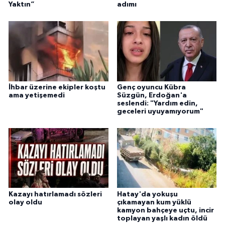
Yaktın”
adımı
İhbar üzerine ekipler koştu
Genç oyuncu Kübra
ama yetişemedi
Süzgün, Erdoğan'a
seslendi: "Yardım edin,
geceleri uyuyamıyorum"
Kazayı hatırlamadı sözleri
Hatay'da yokuşu
olay oldu
çıkamayan kum yüklü
kamyon bahçeye uçtu, incir
toplayan yaşlı kadın öldü