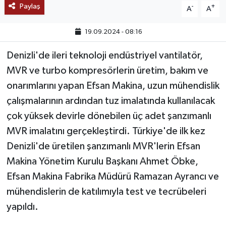
Paylaş
-
+
A
A
TEKNOLOJİ
19.09.2024 - 08:16
YAŞAM
Denizli'de ileri teknoloji endüstriyel vantilatör,
MVR ve turbo kompresörlerin üretim, bakım ve
KÜLTÜR SANAT
onarımlarını yapan Efsan Makina, uzun mühendislik
çalışmalarının ardından tuz imalatında kullanılacak
çok yüksek devirle dönebilen üç adet şanzımanlı
MVR imalatını gerçekleştirdi. Türkiye'de ilk kez
Denizli'de üretilen şanzımanlı MVR'lerin Efsan
Makina Yönetim Kurulu Başkanı Ahmet Öbke,
Efsan Makina Fabrika Müdürü Ramazan Ayrancı ve
mühendislerin de katılımıyla test ve tecrübeleri
yapıldı.