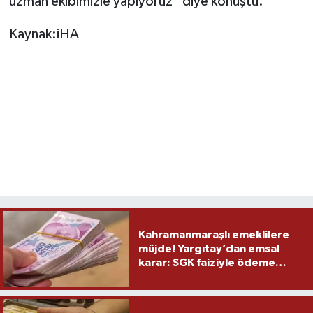
uzman ekibimizle yapıyoruz” diye konuştu.
Kaynak:iHA
Kahramanmaraşlı emeklilere
müjde! Yargıtay’dan emsal
karar: SGK faiziyle ödeme
yapacak