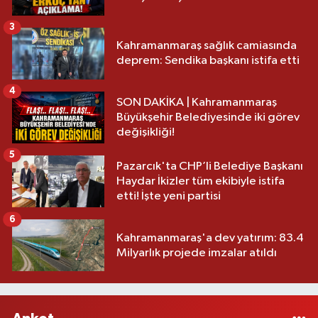
3
Kahramanmaraş sağlık camiasında
deprem: Sendika başkanı istifa etti
4
SON DAKİKA | Kahramanmaraş
Büyükşehir Belediyesinde iki görev
değişikliği!
5
Pazarcık'ta CHP’li Belediye Başkanı
Haydar İkizler tüm ekibiyle istifa
etti! İşte yeni partisi
6
Kahramanmaraş'a dev yatırım: 83.4
Milyarlık projede imzalar atıldı