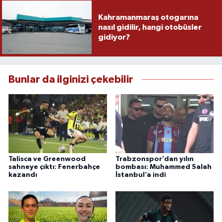
Kahramanmaraş otogarına
nasıl gidilir, hangi otobüsler
gidiyor?
Bunlar da ilginizi çekebilir
Talisca ve Greenwood
Trabzonspor’dan yılın
sahneye çıktı: Fenerbahçe
bombası: Muhammed Salah
kazandı
İstanbul’a indi