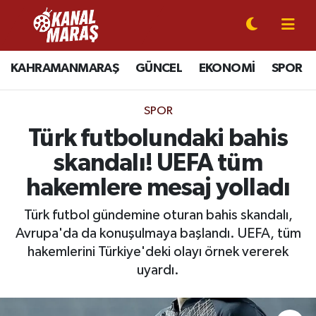
CANLI YAYIN
Kahramanmaraş Nöbetçi Eczaneler
KAHRAMANMARAŞ
GÜNCEL
EKONOMİ
SPOR
KAHRAMANMARAŞ
Kahramanmaraş Hava Durumu
SPOR
GÜNCEL
Kahramanmaraş Namaz Vakitleri
Türk futbolundaki bahis
skandalı! UEFA tüm
SPOR
Kahramanmaraş Trafik Yoğunluk Haritası
hakemlere mesaj yolladı
SİYASET
Süper Lig Puan Durumu ve Fikstür
Türk futbol gündemine oturan bahis skandalı,
Avrupa'da da konuşulmaya başlandı. UEFA, tüm
EKONOMİ
Tüm Manşetler
hakemlerini Türkiye'deki olayı örnek vererek
GÜNDEM
Son Dakika Haberleri
uyardı.
MAGAZİN
Haber Arşivi