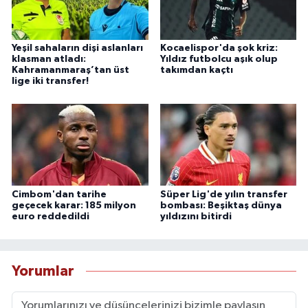
Yeşil sahaların dişi aslanları
Kocaelispor'da şok kriz:
klasman atladı:
Yıldız futbolcu aşık olup
Kahramanmaraş’tan üst
takımdan kaçtı
lige iki transfer!
Cimbom'dan tarihe
Süper Lig'de yılın transfer
geçecek karar: 185 milyon
bombası: Beşiktaş dünya
euro reddedildi
yıldızını bitirdi
Yorumlar