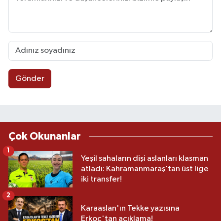
Gönder
Çok Okunanlar
1
Yeşil sahaların dişi aslanları klasman
atladı: Kahramanmaraş’tan üst lige
iki transfer!
2
Karaaslan'ın Tekke yazısına
Erkoç'tan açıklama!