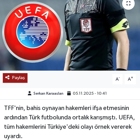
SAĞLIK
EĞİTİM
BÖLGE
KEŞFET
POPÜLER
Paylaş
-
+
A
A
DÜNYA
Serkan Karaaslan
05.11.2025 - 10:41
TREND
TFF'nin, bahis oynayan hakemleri ifşa etmesinin
ardından Türk futbolunda ortalık karışmıştı. UEFA,
MEDYA
tüm hakemlerini Türkiye'deki olayı örnek vererek
uyardı.
OTOMOTİV