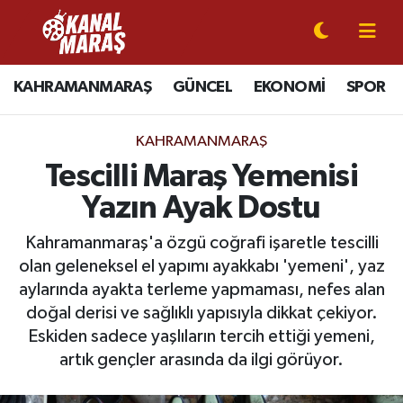
CANLI YAYIN
Kahramanmaraş Nöbetçi Eczaneler
KAHRAMANMARAŞ
GÜNCEL
EKONOMİ
SPOR
KAHRAMANMARAŞ
Kahramanmaraş Hava Durumu
KAHRAMANMARAŞ
GÜNCEL
Kahramanmaraş Namaz Vakitleri
Tescilli Maraş Yemenisi
Yazın Ayak Dostu
SPOR
Kahramanmaraş Trafik Yoğunluk Haritası
Kahramanmaraş'a özgü coğrafi işaretle tescilli
SİYASET
Süper Lig Puan Durumu ve Fikstür
olan geleneksel el yapımı ayakkabı 'yemeni', yaz
aylarında ayakta terleme yapmaması, nefes alan
EKONOMİ
Tüm Manşetler
doğal derisi ve sağlıklı yapısıyla dikkat çekiyor.
Eskiden sadece yaşlıların tercih ettiği yemeni,
GÜNDEM
Son Dakika Haberleri
artık gençler arasında da ilgi görüyor.
MAGAZİN
Haber Arşivi