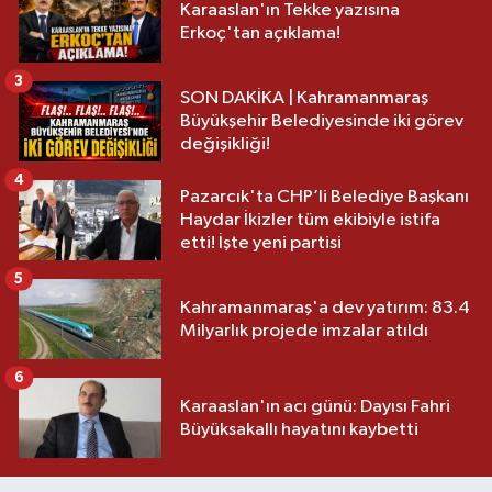
Karaaslan'ın Tekke yazısına
Erkoç'tan açıklama!
3
SON DAKİKA | Kahramanmaraş
Büyükşehir Belediyesinde iki görev
değişikliği!
4
Pazarcık'ta CHP’li Belediye Başkanı
Haydar İkizler tüm ekibiyle istifa
etti! İşte yeni partisi
5
Kahramanmaraş'a dev yatırım: 83.4
Milyarlık projede imzalar atıldı
6
Karaaslan'ın acı günü: Dayısı Fahri
Büyüksakallı hayatını kaybetti