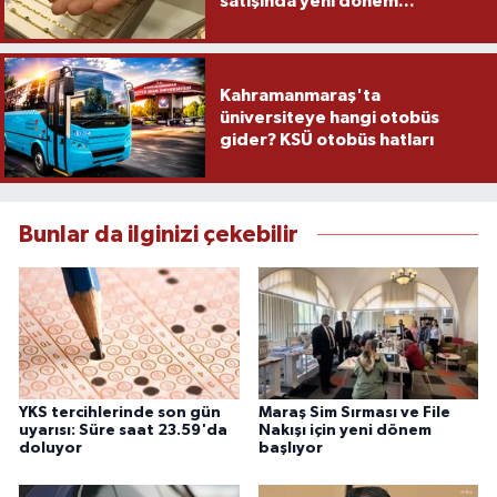
satışında yeni dönem...
Kahramanmaraş'ta
üniversiteye hangi otobüs
gider? KSÜ otobüs hatları
Bunlar da ilginizi çekebilir
YKS tercihlerinde son gün
Maraş Sim Sırması ve File
uyarısı: Süre saat 23.59'da
Nakışı için yeni dönem
doluyor
başlıyor