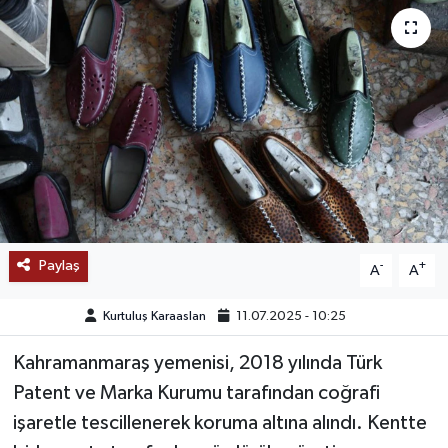
SAĞLIK
EĞİTİM
BÖLGE
KEŞFET
POPÜLER
Paylaş
-
+
A
A
DÜNYA
Kurtuluş Karaaslan
11.07.2025 - 10:25
TREND
Kahramanmaraş yemenisi, 2018 yılında Türk
Patent ve Marka Kurumu tarafından coğrafi
MEDYA
işaretle tescillenerek koruma altına alındı. Kentte
OTOMOTİV