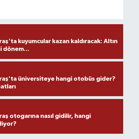
ş'ta kuyumcular kazan kaldıracak: Altın
i dönem...
ş'ta üniversiteye hangi otobüs gider?
atları
 otogarına nasıl gidilir, hangi
diyor?