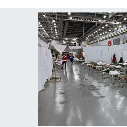
SAĞLIK
EĞİTİM
BÖLGE
KEŞFET
POPÜLER
DÜNYA
TREND
MEDYA
OTOMOTİV