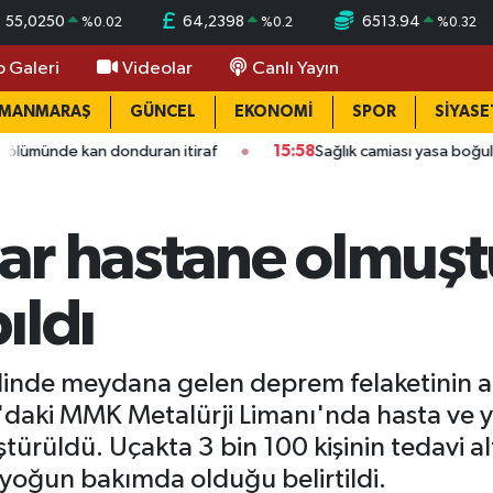
55,0250
64,2398
6513.94
%
0.02
%
0.2
%
0.32
o Galeri
Videolar
Canlı Yayın
AMANMARAŞ
GÜNCEL
EKONOMİ
SPOR
SİYASE
 donduran itiraf
15:58
Sağlık camiası yasa boğuldu: Kahraman
ar hastane olmuşt
ıldı
linde meydana gelen deprem felaketinin a
daki MMK Metalürji Limanı'nda hasta ve y
rüldü. Uçakta 3 bin 100 kişinin tedavi altı
n yoğun bakımda olduğu belirtildi.