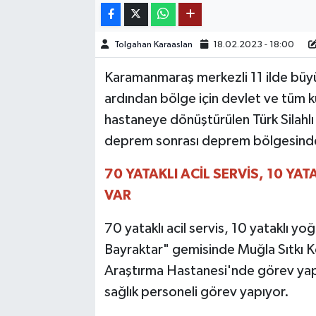
TEKNOLOJİ
Tolgahan Karaaslan
18.02.2023 - 18:00
YAŞAM
Karamanmaraş merkezli 11 ilde büyü
ardından bölge için devlet ve tüm k
KÜLTÜR SANAT
hastaneye dönüştürülen Türk Silahl
deprem sonrası deprem bölgesinde y
70 YATAKLI ACİL SERVİS, 10 YA
VAR
70 yataklı acil servis, 10 yataklı 
Bayraktar" gemisinde Muğla Sıtkı K
Araştırma Hastanesi'nde görev yap
sağlık personeli görev yapıyor.