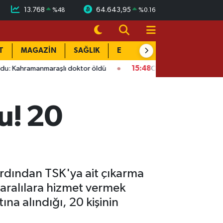
13.768
64.643,95
%
48
%
0.16
T
MAGAZİN
SAĞLIK
EĞİTİM
YAŞAM
DÜN
maraşlı doktor öldü
15:48
Onikişubat’ta ücretsiz üniversite k
u! 20
rdından TSK'ya ait çıkarma
aralılara hizmet vermek
na alındığı, 20 kişinin