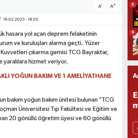
5
-
+
A
A
18.02.2023 - 18:05
6
k hasara yol açan deprem felaketinin
urum ve kuruluşları alarma geçti. Yüzer
ı Kuvvetleri çıkarma gemisi TCG Bayraktar,
aralılara hizmet veriyor.
A
TAKLI YOĞUN BAKIM VE 1 AMELİYATHANE
E
yoğun bakım yoğun bakım ünitesi bulunan "TCG
m
oçman Üniversitesi Tıp Fakültesi ve Eğitim ve
an 20 gönüllü öğretim üyesi ve 60 gönüllü