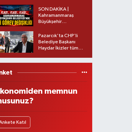
başkanı istifa etti
SON DAKİKA |
Kahramanmaraş
Büyükşehir
Belediyesinde iki
görev değişikliği!
Pazarcık'ta CHP’li
Belediye Başkanı
Haydar İkizler tüm
ekibiyle istifa etti! İşte
yeni partisi
nket
konomiden memnun
usunuz?
Ankete Katıl