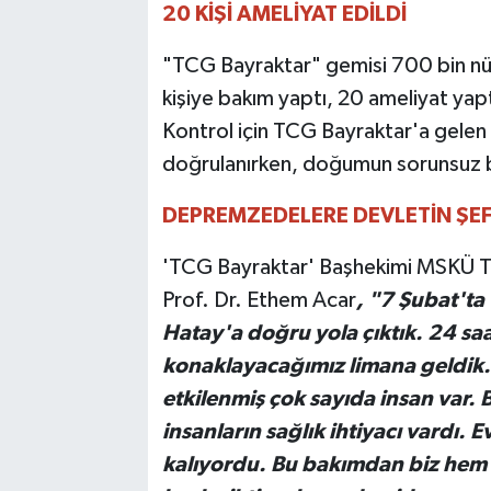
20 KİŞİ AMELİYAT EDİLDİ
"TCG Bayraktar" gemisi 700 bin nüf
kişiye bakım yaptı, 20 ameliyat yap
Kontrol için TCG Bayraktar'a gelen
doğrulanırken, doğumun sorunsuz bir
DEPREMZEDELERE DEVLETİN ŞEFK
'TCG Bayraktar' Başhekimi MSKÜ Tıp 
Prof. Dr. Ethem Acar
, "7 Şubat'ta
Hatay'a doğru yola çıktık. 24 saa
konaklayacağımız limana geldi
etkilenmiş çok sayıda insan var. 
insanların sağlık ihtiyacı vardı. 
kalıyordu. Bu bakımdan biz hem t