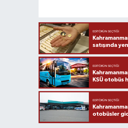
EDITÖRÜN SEÇTIĞI
Kahramanmara
satışında yen
EDITÖRÜN SEÇTIĞI
Kahramanmara
KSÜ otobüs h
EDITÖRÜN SEÇTIĞI
Kahramanmaraş
otobüsler gi