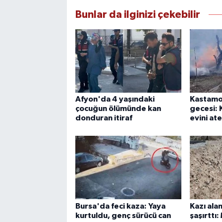
Bunlar da ilginizi çekebilir
Afyon'da 4 yaşındaki
Kastamo
çocuğun ölümünde kan
gecesi:
donduran itiraf
evini at
Bursa'da feci kaza: Yaya
Kazı ala
kurtuldu, genç sürücü can
şaşırttı: