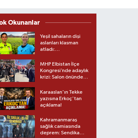
ok Okunanlar
Yeşil sahaların dişi
aslanları klasman
atladı:
Kahramanmaraş’tan
üst lige iki transfer!
MHP Elbistan İlçe
Kongresi’nde adaylık
krizi: Salon önünde
biber gazlı müdahale
Karaaslan'ın Tekke
yazısına Erkoç'tan
açıklama!
Kahramanmaraş
sağlık camiasında
deprem: Sendika