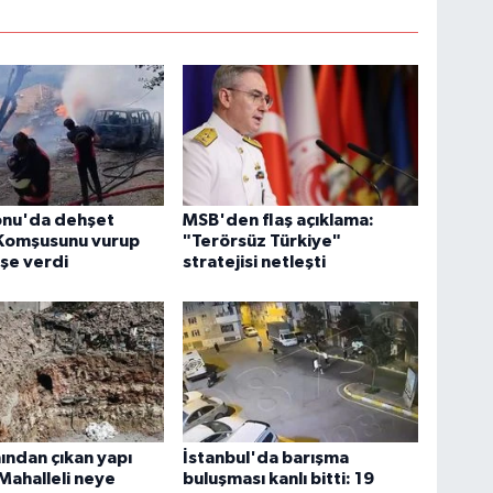
nu'da dehşet
MSB'den flaş açıklama:
 Komşusunu vurup
"Terörsüz Türkiye"
eşe verdi
stratejisi netleşti
nından çıkan yapı
İstanbul'da barışma
 Mahalleli neye
buluşması kanlı bitti: 19