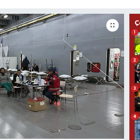
Ç
1
2
3
4