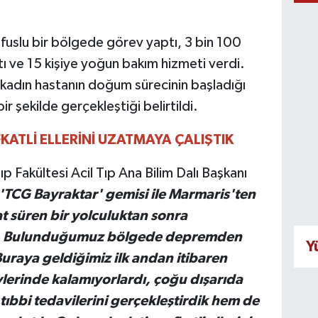
uslu bir bölgede görev yaptı, 3 bin 100
tı ve 15 kişiye yoğun bakım hizmeti verdi.
 kadın hastanın doğum sürecinin başladığı
 şekilde gerçekleştiği belirtildi.
ATLİ ELLERİNİ UZATMAYA ÇALIŞTIK
Fakültesi Acil Tıp Ana Bilim Dalı Başkanı
 'TCG Bayraktar' gemisi ile Marmaris'ten
t süren bir yolculuktan sonra
k. Bulunduğumuz bölgede depremden
Y
Buraya geldiğimiz ilk andan itibaren
Evlerinde kalamıyorlardı, çoğu dışarıda
ıbbi tedavilerini gerçekleştirdik hem de