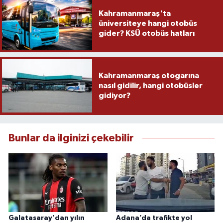
Kahramanmaraş'ta
üniversiteye hangi otobüs
gider? KSÜ otobüs hatları
Kahramanmaraş otogarına
nasıl gidilir, hangi otobüsler
gidiyor?
Bunlar da ilginizi çekebilir
Galatasaray'dan yılın
Adana’da trafikte yol