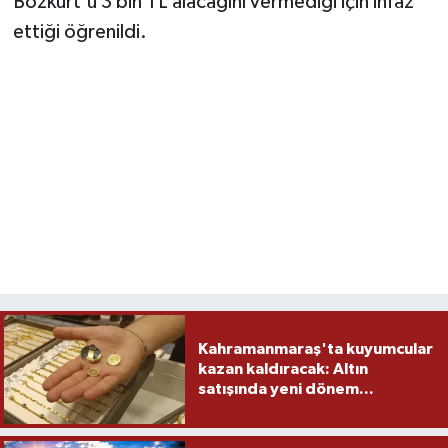
Bozkurt'u 3 bin TL alacağını vermediği için infaz
ettiği öğrenildi.
Kahramanmaraş'ta kuyumcular
kazan kaldıracak: Altın
satışında yeni dönem...