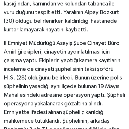
kasığından, karnından ve kolundan tabanca ile
vurulduğunu tespit etti. Yaralının Alpay Bozkurt
TEKNOLOJİ
(30) olduğu belirlenirken kaldırıldığı hastanede
YAŞAM
kurtarılamayarak hayatını kaybetti.
KÜLTÜR SANAT
İl Emniyet Müdürlüğü Asayiş Şube Cinayet Büro
Amirliği ekipleri, cinayetin aydınlatılması için
çalışma yaptı. Ekiplerin yaptığı kamera kayıtlarını
inceleme de cinayeti şüphelisinin taksi şoförü
H.S. (28) olduğunu belirledi. Bunun üzerine polis
şüphelinin yaşadığı aynı ilçede bulunan 19 Mayıs
Mahallesindeki adresine operasyon yaptı. Şüpheli
operasyona yakalanarak gözaltına alındı.
Emniyette ifadesi alınan şüpheli çıkarıldığı
mahkemece tutuklandı. Şüphelinin, arkadaşı