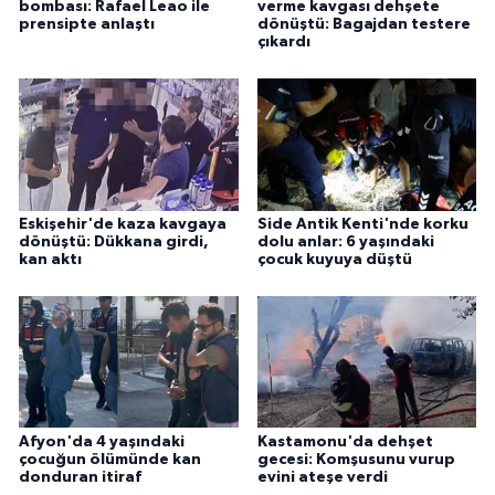
bombası: Rafael Leao ile
verme kavgası dehşete
prensipte anlaştı
dönüştü: Bagajdan testere
çıkardı
Eskişehir'de kaza kavgaya
Side Antik Kenti'nde korku
dönüştü: Dükkana girdi,
dolu anlar: 6 yaşındaki
kan aktı
çocuk kuyuya düştü
Afyon'da 4 yaşındaki
Kastamonu'da dehşet
çocuğun ölümünde kan
gecesi: Komşusunu vurup
donduran itiraf
evini ateşe verdi