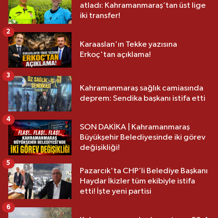
atladı: Kahramanmaraş’tan üst lige
iki transfer!
2
Karaaslan'ın Tekke yazısına
Erkoç'tan açıklama!
3
Kahramanmaraş sağlık camiasında
deprem: Sendika başkanı istifa etti
4
SON DAKİKA | Kahramanmaraş
Büyükşehir Belediyesinde iki görev
değişikliği!
5
Pazarcık'ta CHP’li Belediye Başkanı
Haydar İkizler tüm ekibiyle istifa
etti! İşte yeni partisi
6