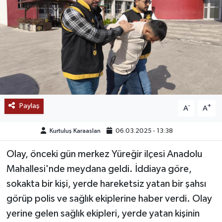
SAĞLIK
EĞİTİM
BÖLGE
KEŞFET
Paylaş
-
+
A
A
POPÜLER
Kurtuluş Karaaslan
06.03.2025 - 13:38
DÜNYA
Olay, önceki gün merkez Yüreğir ilçesi Anadolu
Mahallesi'nde meydana geldi. İddiaya göre,
TREND
sokakta bir kişi, yerde hareketsiz yatan bir şahsı
MEDYA
görüp polis ve sağlık ekiplerine haber verdi. Olay
yerine gelen sağlık ekipleri, yerde yatan kişinin
OTOMOTİV