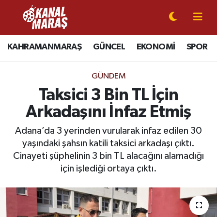
CANLI YAYIN
Kahramanmaraş Nöbetçi Eczaneler
KAHRAMANMARAŞ
GÜNCEL
EKONOMİ
SPOR
KAHRAMANMARAŞ
Kahramanmaraş Hava Durumu
GÜNDEM
GÜNCEL
Kahramanmaraş Namaz Vakitleri
Taksici 3 Bin TL İçin
Arkadaşını İnfaz Etmiş
SPOR
Kahramanmaraş Trafik Yoğunluk Haritası
Adana’da 3 yerinden vurularak infaz edilen 30
SİYASET
Süper Lig Puan Durumu ve Fikstür
yaşındaki şahsın katili taksici arkadaşı çıktı.
Cinayeti şüphelinin 3 bin TL alacağını alamadığı
EKONOMİ
Tüm Manşetler
için işlediği ortaya çıktı.
GÜNDEM
Son Dakika Haberleri
MAGAZİN
Haber Arşivi