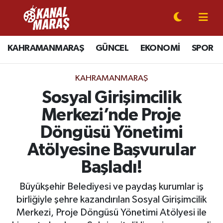
CANLI YAYIN
Kahramanmaraş Nöbetçi Eczaneler
KAHRAMANMARAŞ
GÜNCEL
EKONOMİ
SPOR
KAHRAMANMARAŞ
Kahramanmaraş Hava Durumu
KAHRAMANMARAŞ
GÜNCEL
Kahramanmaraş Namaz Vakitleri
Sosyal Girişimcilik
Merkezi’nde Proje
SPOR
Kahramanmaraş Trafik Yoğunluk Haritası
Döngüsü Yönetimi
SİYASET
Süper Lig Puan Durumu ve Fikstür
Atölyesine Başvurular
Başladı!
EKONOMİ
Tüm Manşetler
Büyükşehir Belediyesi ve paydaş kurumlar iş
GÜNDEM
Son Dakika Haberleri
birliğiyle şehre kazandırılan Sosyal Girişimcilik
Merkezi, Proje Döngüsü Yönetimi Atölyesi ile
MAGAZİN
Haber Arşivi