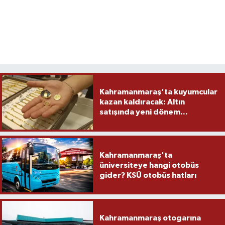
Kahramanmaraş'ta kuyumcular
kazan kaldıracak: Altın
satışında yeni dönem...
Kahramanmaraş'ta
üniversiteye hangi otobüs
gider? KSÜ otobüs hatları
Kahramanmaraş otogarına