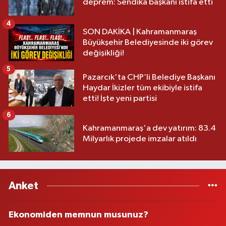
deprem: Sendika başkanı istifa etti
4
SON DAKİKA | Kahramanmaraş
Büyükşehir Belediyesinde iki görev
değişikliği!
5
Pazarcık'ta CHP’li Belediye Başkanı
Haydar İkizler tüm ekibiyle istifa
etti! İşte yeni partisi
6
Kahramanmaraş'a dev yatırım: 83.4
Milyarlık projede imzalar atıldı
Anket
Ekonomiden memnun musunuz?