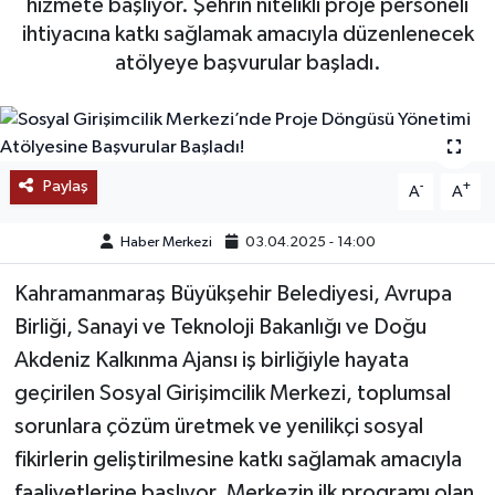
hizmete başlıyor. Şehrin nitelikli proje personeli
ihtiyacına katkı sağlamak amacıyla düzenlenecek
SAĞLIK
atölyeye başvurular başladı.
EĞİTİM
BÖLGE
Paylaş
-
+
A
A
KEŞFET
Haber Merkezi
03.04.2025 - 14:00
POPÜLER
Kahramanmaraş Büyükşehir Belediyesi, Avrupa
DÜNYA
Birliği, Sanayi ve Teknoloji Bakanlığı ve Doğu
Akdeniz Kalkınma Ajansı iş birliğiyle hayata
TREND
geçirilen Sosyal Girişimcilik Merkezi, toplumsal
sorunlara çözüm üretmek ve yenilikçi sosyal
MEDYA
fikirlerin geliştirilmesine katkı sağlamak amacıyla
OTOMOTİV
faaliyetlerine başlıyor. Merkezin ilk programı olan