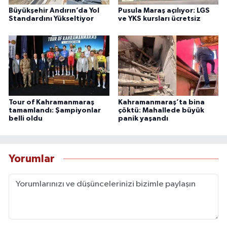
Büyükşehir Andırın’da Yol
Pusula Maraş açılıyor: LGS
Standardını Yükseltiyor
ve YKS kursları ücretsiz
Tour of Kahramanmaraş
Kahramanmaraş’ta bina
tamamlandı: Şampiyonlar
çöktü: Mahallede büyük
belli oldu
panik yaşandı
Yorumlar