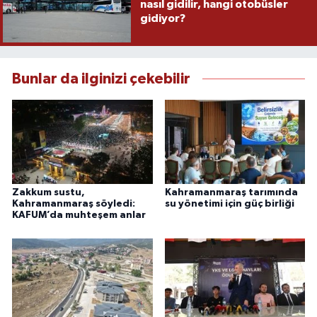
nasıl gidilir, hangi otobüsler
gidiyor?
Bunlar da ilginizi çekebilir
Zakkum sustu,
Kahramanmaraş tarımında
Kahramanmaraş söyledi:
su yönetimi için güç birliği
KAFUM’da muhteşem anlar