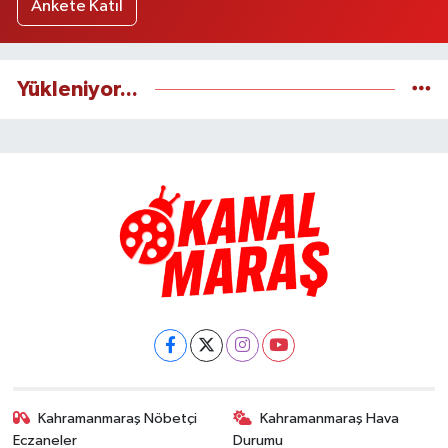
Ankete Katıl
Yükleniyor...
Kahramanmaraş Nöbetçi
Kahramanmaraş Hava
Eczaneler
Durumu