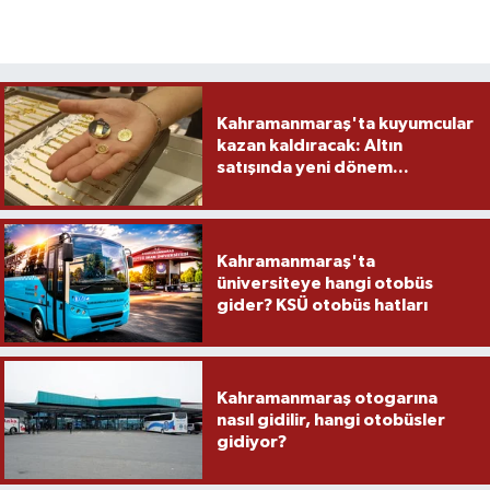
Kahramanmaraş'ta kuyumcular
kazan kaldıracak: Altın
satışında yeni dönem...
Kahramanmaraş'ta
üniversiteye hangi otobüs
gider? KSÜ otobüs hatları
Kahramanmaraş otogarına
nasıl gidilir, hangi otobüsler
gidiyor?