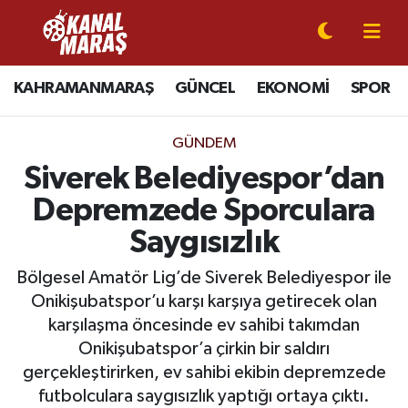
CANLI YAYIN
Kahramanmaraş Nöbetçi Eczaneler
KAHRAMANMARAŞ
GÜNCEL
EKONOMİ
SPOR
KAHRAMANMARAŞ
Kahramanmaraş Hava Durumu
GÜNDEM
GÜNCEL
Kahramanmaraş Namaz Vakitleri
Siverek Belediyespor’dan
Depremzede Sporculara
SPOR
Kahramanmaraş Trafik Yoğunluk Haritası
Saygısızlık
SİYASET
Süper Lig Puan Durumu ve Fikstür
Bölgesel Amatör Lig’de Siverek Belediyespor ile
Onikişubatspor’u karşı karşıya getirecek olan
EKONOMİ
Tüm Manşetler
karşılaşma öncesinde ev sahibi takımdan
GÜNDEM
Son Dakika Haberleri
Onikişubatspor’a çirkin bir saldırı
gerçekleştirirken, ev sahibi ekibin depremzede
MAGAZİN
Haber Arşivi
futbolculara saygısızlık yaptığı ortaya çıktı.