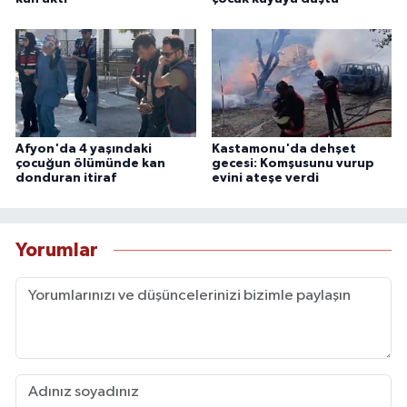
Afyon'da 4 yaşındaki
Kastamonu'da dehşet
çocuğun ölümünde kan
gecesi: Komşusunu vurup
donduran itiraf
evini ateşe verdi
Yorumlar