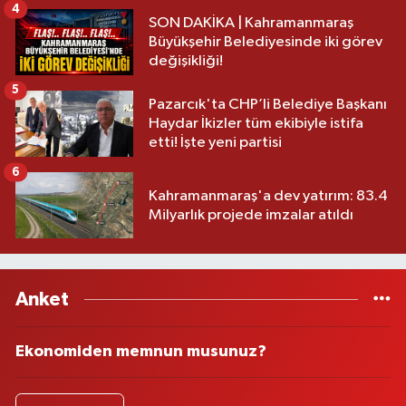
4
SON DAKİKA | Kahramanmaraş
Büyükşehir Belediyesinde iki görev
değişikliği!
5
Pazarcık'ta CHP’li Belediye Başkanı
Haydar İkizler tüm ekibiyle istifa
etti! İşte yeni partisi
6
Kahramanmaraş'a dev yatırım: 83.4
Milyarlık projede imzalar atıldı
Anket
Ekonomiden memnun musunuz?