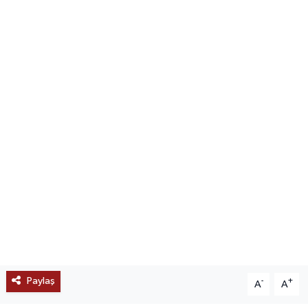
SAĞLIK
EĞİTİM
BÖLGE
KEŞFET
POPÜLER
DÜNYA
TREND
MEDYA
Paylaş
-
+
A
A
OTOMOTİV