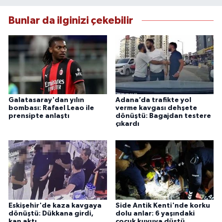
Bunlar da ilginizi çekebilir
Galatasaray'dan yılın
Adana’da trafikte yol
bombası: Rafael Leao ile
verme kavgası dehşete
prensipte anlaştı
dönüştü: Bagajdan testere
çıkardı
Eskişehir'de kaza kavgaya
Side Antik Kenti'nde korku
dönüştü: Dükkana girdi,
dolu anlar: 6 yaşındaki
kan aktı
çocuk kuyuya düştü