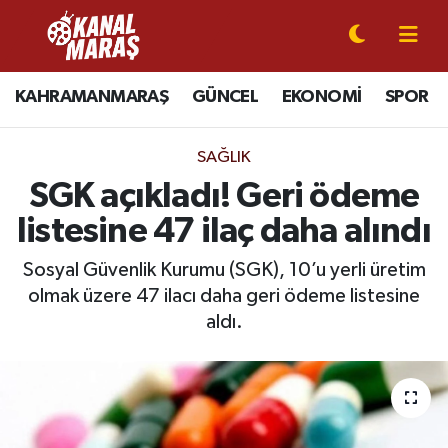
CANLI YAYIN
Kahramanmaraş Nöbetçi Eczaneler
KAHRAMANMARAŞ
GÜNCEL
EKONOMİ
SPOR
KAHRAMANMARAŞ
Kahramanmaraş Hava Durumu
SAĞLIK
GÜNCEL
Kahramanmaraş Namaz Vakitleri
SGK açıkladı! Geri ödeme
listesine 47 ilaç daha alındı
SPOR
Kahramanmaraş Trafik Yoğunluk Haritası
Sosyal Güvenlik Kurumu (SGK), 10’u yerli üretim
SİYASET
Süper Lig Puan Durumu ve Fikstür
olmak üzere 47 ilacı daha geri ödeme listesine
aldı.
EKONOMİ
Tüm Manşetler
GÜNDEM
Son Dakika Haberleri
MAGAZİN
Haber Arşivi