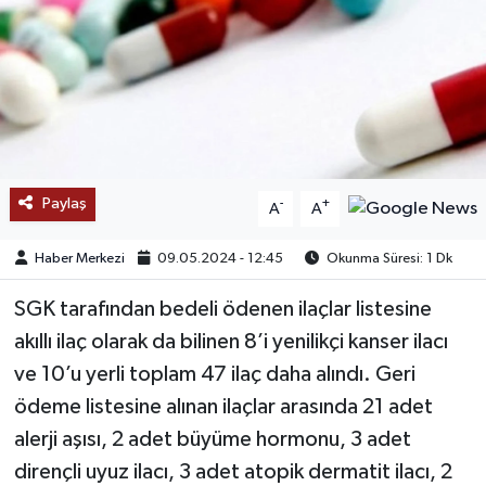
SAĞLIK
EĞİTİM
BÖLGE
KEŞFET
Paylaş
-
+
A
A
POPÜLER
Haber Merkezi
09.05.2024 - 12:45
Okunma Süresi: 1 Dk
SGK tarafından bedeli ödenen ilaçlar listesine
DÜNYA
akıllı ilaç olarak da bilinen 8’i yenilikçi kanser ilacı
TREND
ve 10’u yerli toplam 47 ilaç daha alındı. Geri
ödeme listesine alınan ilaçlar arasında 21 adet
MEDYA
alerji aşısı, 2 adet büyüme hormonu, 3 adet
dirençli uyuz ilacı, 3 adet atopik dermatit ilacı, 2
OTOMOTİV