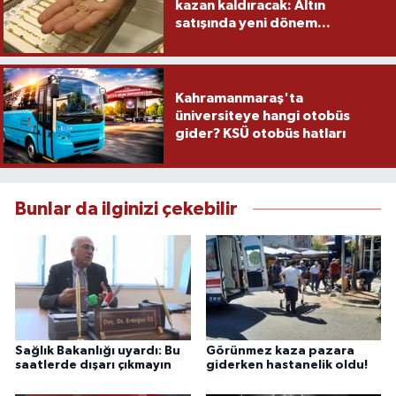
kazan kaldıracak: Altın
satışında yeni dönem...
Kahramanmaraş'ta
üniversiteye hangi otobüs
gider? KSÜ otobüs hatları
Bunlar da ilginizi çekebilir
Sağlık Bakanlığı uyardı: Bu
Görünmez kaza pazara
saatlerde dışarı çıkmayın
giderken hastanelik oldu!