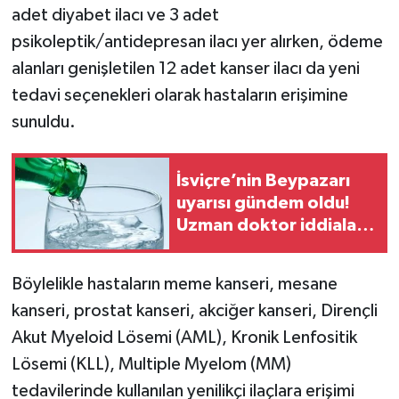
adet diyabet ilacı ve 3 adet
psikoleptik/antidepresan ilacı yer alırken, ödeme
TEKNOLOJİ
alanları genişletilen 12 adet kanser ilacı da yeni
YAŞAM
tedavi seçenekleri olarak hastaların erişimine
sunuldu.
KÜLTÜR SANAT
İsviçre’nin Beypazarı
uyarısı gündem oldu!
Uzman doktor iddialar
için ne dedi?
Böylelikle hastaların meme kanseri, mesane
kanseri, prostat kanseri, akciğer kanseri, Dirençli
Akut Myeloid Lösemi (AML), Kronik Lenfositik
Lösemi (KLL), Multiple Myelom (MM)
tedavilerinde kullanılan yenilikçi ilaçlara erişimi