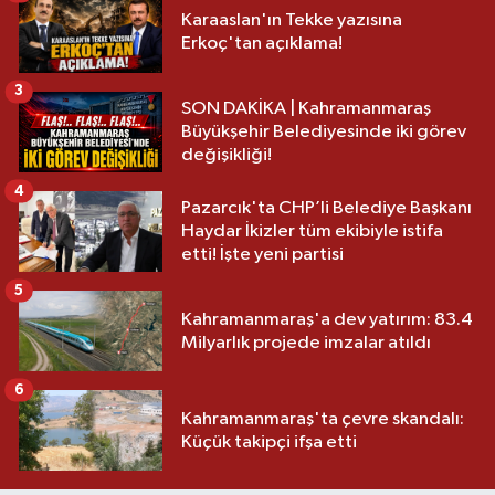
Karaaslan'ın Tekke yazısına
Erkoç'tan açıklama!
3
SON DAKİKA | Kahramanmaraş
Büyükşehir Belediyesinde iki görev
değişikliği!
4
Pazarcık'ta CHP’li Belediye Başkanı
Haydar İkizler tüm ekibiyle istifa
etti! İşte yeni partisi
5
Kahramanmaraş'a dev yatırım: 83.4
Milyarlık projede imzalar atıldı
6
Kahramanmaraş'ta çevre skandalı:
Küçük takipçi ifşa etti