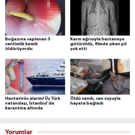
Boğazına saplanan 5
Karın ağrısıyla hastaneye
santimlik kemik
götürüldü, filmde çıkan pil
öldürüyordu
şok etti
Hantavirüs alarmı! Üç Türk
Öldü sandı, can suyuyla
vatandaşı, İstanbul'da
hayata bağladı
karantina altında
Yorumlar