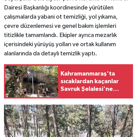
Dairesi Başkanlığı koordinesinde yürütülen
TEKNOLOJİ
çalışmalarda yabani ot temizliği, yol yıkama,
çevre düzenlemesi ve genel bakım işlemleri
YAŞAM
titizlikle tamamlandı. Ekipler ayrıca mezarlık
içerisindeki yürüyüş yolları ve ortak kullanım
KÜLTÜR SANAT
alanlarında da detaylı temizlik yaptı.
Kahramanmaraş'ta
sıcaklardan kaçanlar
Savruk Şelalesi'ne
koştu