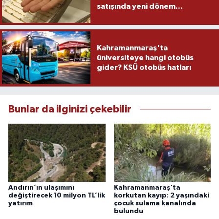
satışında yeni dönem...
Kahramanmaraş'ta
üniversiteye hangi otobüs
gider? KSÜ otobüs hatları
Bunlar da ilginizi çekebilir
Andırın’ın ulaşımını
Kahramanmaraş'ta
değiştirecek 10 milyon TL’lik
korkutan kayıp: 2 yaşındaki
yatırım
çocuk sulama kanalında
bulundu