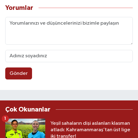
Yorumlar
Gönder
Çok Okunanlar
1
Yeşil sahaların dişi aslanları klasman
atladı: Kahramanmaraş’tan üst lige
iki transfer!