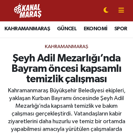
CANLI YAYIN
Kahramanmaraş Nöbetçi Eczaneler
KAHRAMANMARAŞ
GÜNCEL
EKONOMİ
SPOR
KAHRAMANMARAŞ
Kahramanmaraş Hava Durumu
KAHRAMANMARAŞ
GÜNCEL
Kahramanmaraş Namaz Vakitleri
Şeyh Adil Mezarlığı’nda
Bayram öncesi kapsamlı
SPOR
Kahramanmaraş Trafik Yoğunluk Haritası
temizlik çalışması
SİYASET
Süper Lig Puan Durumu ve Fikstür
Kahramanmaraş Büyükşehir Belediyesi ekipleri,
yaklaşan Kurban Bayramı öncesinde Şeyh Adil
EKONOMİ
Tüm Manşetler
Mezarlığı’nda kapsamlı temizlik ve bakım
çalışması gerçekleştirdi. Vatandaşların kabir
GÜNDEM
Son Dakika Haberleri
ziyaretlerini daha huzurlu ve temiz bir ortamda
MAGAZİN
Haber Arşivi
yapabilmesi amacıyla yürütülen çalışmalarda