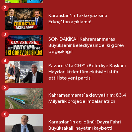
2
Karaaslan'ın Tekke yazısına
Erkoç'tan açıklama!
3
SON DAKİKA | Kahramanmaraş
Büyükşehir Belediyesinde iki görev
değişikliği!
4
Pazarcık'ta CHP’li Belediye Başkanı
Haydar İkizler tüm ekibiyle istifa
etti! İşte yeni partisi
5
Kahramanmaraş'a dev yatırım: 83.4
Milyarlık projede imzalar atıldı
6
Karaaslan'ın acı günü: Dayısı Fahri
Büyüksakallı hayatını kaybetti