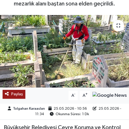
mezarlık alanı baştan sona elden geçirildi.
SAĞLIK
EĞİTİM
BÖLGE
KEŞFET
POPÜLER
DÜNYA
Paylaş
-
+
A
A
TREND
Tolgahan Karaaslan
25.05.2026 - 10:56
25.05.2026 -
MEDYA
11:34
Okunma Süresi: 1 Dk
Büyükşehir Belediyesi Çevre Koruma ve Kontrol
OTOMOTİV