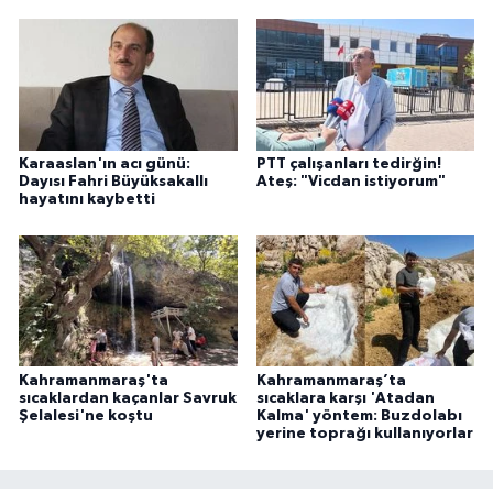
Karaaslan'ın acı günü:
PTT çalışanları tedirğin!
Dayısı Fahri Büyüksakallı
Ateş: "Vicdan istiyorum"
hayatını kaybetti
Kahramanmaraş'ta
Kahramanmaraş’ta
sıcaklardan kaçanlar Savruk
sıcaklara karşı 'Atadan
Şelalesi'ne koştu
Kalma' yöntem: Buzdolabı
yerine toprağı kullanıyorlar