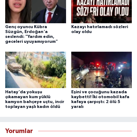
Genç oyuncu Kübra
Kazayı hatırlamadı sözleri
Süzgün, Erdoğan'a
olay oldu
seslendi: "Yardım edin,
geceleri uyuyamıyorum"
Hatay'da yokuşu
Eşini ve çocuğunu kazada
çıkamayan kum yüklü
kaybetti! İki otomobil kafa
kamyon bahçeye uçtu, incir
kafaya çarpıştı: 2 ölü 5
toplayan yaşlı kadın öldü
yaralı
Yorumlar