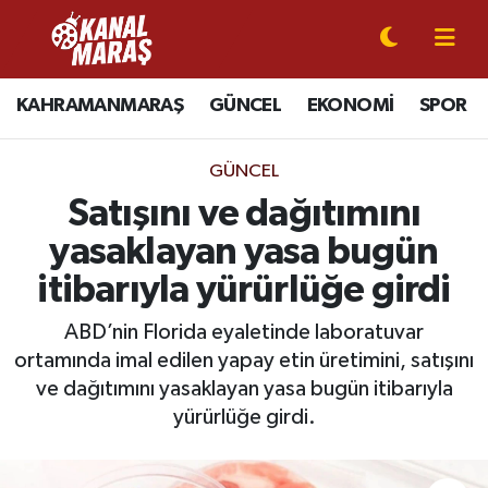
CANLI YAYIN
Kahramanmaraş Nöbetçi Eczaneler
KAHRAMANMARAŞ
GÜNCEL
EKONOMİ
SPOR
KAHRAMANMARAŞ
Kahramanmaraş Hava Durumu
GÜNCEL
GÜNCEL
Kahramanmaraş Namaz Vakitleri
Satışını ve dağıtımını
yasaklayan yasa bugün
SPOR
Kahramanmaraş Trafik Yoğunluk Haritası
itibarıyla yürürlüğe girdi
SİYASET
Süper Lig Puan Durumu ve Fikstür
ABD’nin Florida eyaletinde laboratuvar
ortamında imal edilen yapay etin üretimini, satışını
EKONOMİ
Tüm Manşetler
ve dağıtımını yasaklayan yasa bugün itibarıyla
GÜNDEM
Son Dakika Haberleri
yürürlüğe girdi.
MAGAZİN
Haber Arşivi