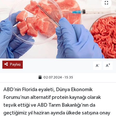
SAĞLIK
EĞİTİM
BÖLGE
KEŞFET
POPÜLER
Paylaş
-
+
A
A
DÜNYA
02.07.2024 - 15:35
TREND
ABD’nin Florida eyaleti, Dünya Ekonomik
Forumu’nun alternatif protein kaynağı olarak
MEDYA
teşvik ettiği ve ABD Tarım Bakanlığı’nın da
geçtiğimiz yıl haziran ayında ülkede satışına onay
OTOMOTİV