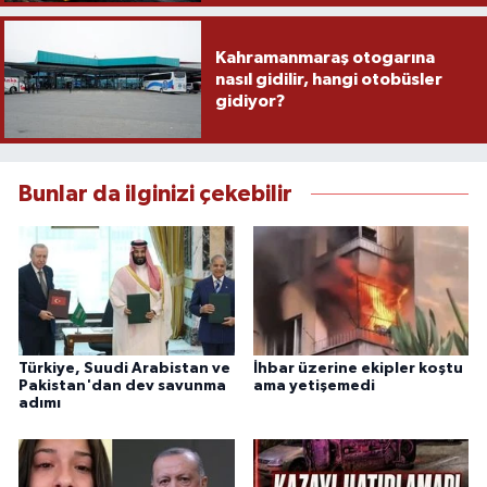
Kahramanmaraş otogarına
nasıl gidilir, hangi otobüsler
gidiyor?
Bunlar da ilginizi çekebilir
Türkiye, Suudi Arabistan ve
İhbar üzerine ekipler koştu
Pakistan'dan dev savunma
ama yetişemedi
adımı