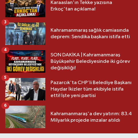
Karaaslan'ın Tekke yazısına
Erkoç'tan açıklama!
3
Kahramanmaraş sağlık camiasında
deprem: Sendika başkanı istifa etti
4
SON DAKİKA | Kahramanmaraş
Büyükşehir Belediyesinde iki görev
değişikliği!
5
Pazarcık'ta CHP’li Belediye Başkanı
Haydar İkizler tüm ekibiyle istifa
etti! İşte yeni partisi
6
Kahramanmaraş'a dev yatırım: 83.4
Milyarlık projede imzalar atıldı