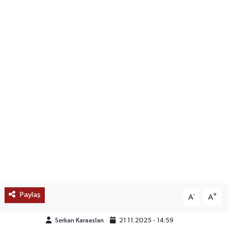
SAĞLIK
EĞİTİM
BÖLGE
KEŞFET
POPÜLER
DÜNYA
TREND
Paylaş
-
+
A
A
MEDYA
Serkan Karaaslan
21.11.2025 - 14:59
OTOMOTİV