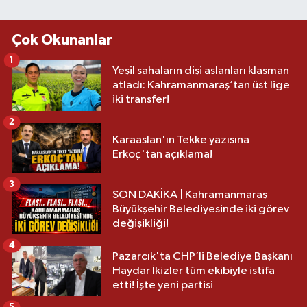
Çok Okunanlar
1
Yeşil sahaların dişi aslanları klasman
atladı: Kahramanmaraş’tan üst lige
iki transfer!
2
Karaaslan'ın Tekke yazısına
Erkoç'tan açıklama!
3
SON DAKİKA | Kahramanmaraş
Büyükşehir Belediyesinde iki görev
değişikliği!
4
Pazarcık'ta CHP’li Belediye Başkanı
Haydar İkizler tüm ekibiyle istifa
etti! İşte yeni partisi