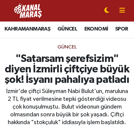
CANLI YAYIN
Kahramanmaraş Nöbetçi Eczaneler
KAHRAMANMARAŞ
GÜNCEL
EKONOMİ
SPOR
KAHRAMANMARAŞ
Kahramanmaraş Hava Durumu
GÜNCEL
GÜNCEL
Kahramanmaraş Namaz Vakitleri
"Satarsam şerefsizim"
diyen İzmirli çiftçiye büyük
SPOR
Kahramanmaraş Trafik Yoğunluk Haritası
şok! İsyanı pahalıya patladı
SİYASET
Süper Lig Puan Durumu ve Fikstür
İzmir'de çiftçi Süleyman Nabi Bulut'un, maruluna
2 TL fiyat verilmesine tepki gösterdiği videosu
EKONOMİ
Tüm Manşetler
çok konuşulmuştu. Bulut videonun gündem
olmasından sonra büyük bir şok yaşadı. Çiftçi
GÜNDEM
Son Dakika Haberleri
hakkında "stokçuluk" iddiasıyla işlem başlatıldı.
MAGAZİN
Haber Arşivi