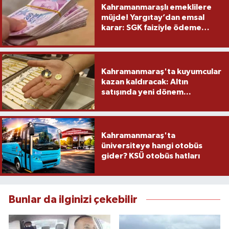
Kahramanmaraşlı emeklilere
müjde! Yargıtay’dan emsal
karar: SGK faiziyle ödeme
yapacak
Kahramanmaraş'ta kuyumcular
kazan kaldıracak: Altın
satışında yeni dönem...
Kahramanmaraş'ta
üniversiteye hangi otobüs
gider? KSÜ otobüs hatları
Bunlar da ilginizi çekebilir