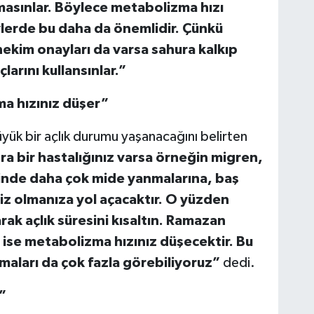
masınlar. Böylece metabolizma hızı
ylerde bu daha da önemlidir. Çünkü
e hekim onayları da varsa sahura kalkıp
larını kullansınlar.”
a hızınız düşer”
yük bir açlık durumu yaşanacağını belirten
ra bir hastalığınız varsa örneğin migren,
sinde daha çok mide yanmalarına, baş
siz olmanıza yol açacaktır. O yüzden
k açlık süresini kısaltın. Ramazan
ise metabolizma hızınız düşecektir. Bu
maları da çok fazla görebiliyoruz”
dedi.
”