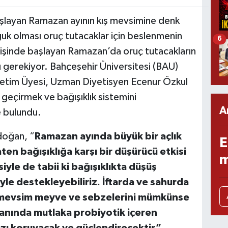
şlayan Ramazan ayının kış mevsimine denk
uk olması oruç tutacaklar için beslenmenin
6
çişinde başlayan Ramazan’da oruç tutacakların
ı gerekiyor. Bahçeşehir Üniversitesi (BAU)
etim Üyesi, Uzman Diyetisyen Ecenur Özkul
geçirmek ve bağışıklık sistemini
A
e bulundu.
doğan, “
Ramazan ayında büyük bir açlık
E
ten bağışıklığa karşı bir düşürücü etkisi
m
iyle de tabii ki bağışıklıkta düşüş
e destekleyebiliriz. İftarda ve sahurda
bi mevsim meyve ve sebzelerini mümkünse
anında mutlaka probiyotik içeren