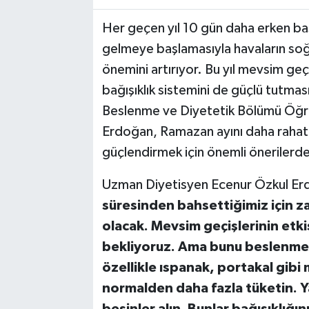
Her geçen yıl 10 gün daha erken ba
TEKNOLOJİ
gelmeye başlamasıyla havaların soğ
YAŞAM
önemini artırıyor. Bu yıl mevsim ge
bağışıklık sistemini de güçlü tutmas
KÜLTÜR SANAT
Beslenme ve Diyetetik Bölümü Öğr
Erdoğan, Ramazan ayını daha rahat 
güçlendirmek için önemli önerilerd
Uzman Diyetisyen Ecenur Özkul Er
süresinden bahsettiğimiz için za
olacak. Mevsim geçişlerinin etkis
bekliyoruz. Ama bunu beslenmeyl
özellikle ıspanak, portakal gi
normalden daha fazla tüketin. Y