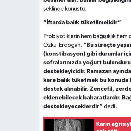
besinler alın. Bunlar bağışıklığı
şeklinde konuştu.
“İftarda balık tüketilmelidir”
Probiyotiklerin hem bağışıklık hem 
Özkul Erdoğan,
“Bu süreçte yaşana
(konstibasyon) gibi durumlar içi
sofralarınızda yoğurt bulunduru
destekleyicidir. Ramazan ayında
kere balık tüketmek bu konuda b
destek alınabilir. Zencefil, zer
eklenebilecek baharatlardır. Bağ
destekleyeceklerdir”
dedi.
Karın ağrısı