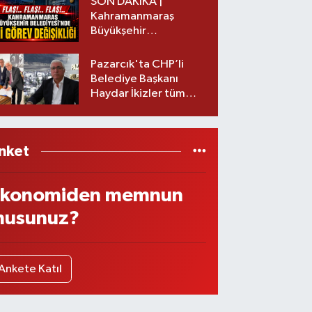
SON DAKİKA |
Kahramanmaraş
Büyükşehir
Belediyesinde iki
görev değişikliği!
Pazarcık'ta CHP’li
Belediye Başkanı
Haydar İkizler tüm
ekibiyle istifa etti! İşte
yeni partisi
nket
konomiden memnun
usunuz?
Ankete Katıl