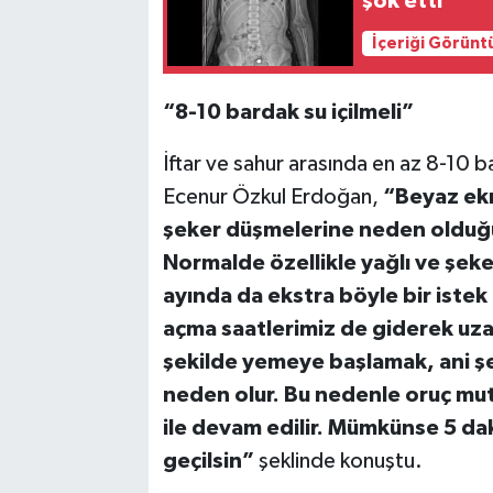
şok etti
İçeriği Görünt
“8-10 bardak su içilmeli”
İftar ve sahur arasında en az 8-10 b
Ecenur Özkul Erdoğan,
“Beyaz ekm
şeker düşmelerine neden olduğu iç
Normalde özellikle yağlı ve şek
ayında da ekstra böyle bir istek 
açma saatlerimiz de giderek uza
şekilde yemeye başlamak, ani ş
neden olur. Bu nedenle oruç mutl
ile devam edilir. Mümkünse 5 da
geçilsin”
şeklinde konuştu.