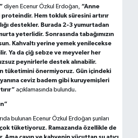
”
diyen Ecenur Özkul Erdoğan,
“Anne
proteindir. Hem tokluk süresini artırır
lığı destekler. Burada 2-3 yumurtadan
murta yeterlidir. Sonrasında tabağımızın
sun. Kahvaltı yerine yemek yenilecekse
lir. Ya da çiğ sebze ve meyveler her
uzsuz peynirlerle destek alınabilir.
n tüketimini önermiyoruz. Gün içindeki
k yanına ceviz badem gibi kuruyemişleri
tırır”
açıklamasında bulundu.
ın”
rıda bulunan Ecenur Özkul Erdoğan şunları
 çok tüketiyoruz. Ramazanda özellikle de
r. Ama çayın ve kahvenin vücuttan su atıcı