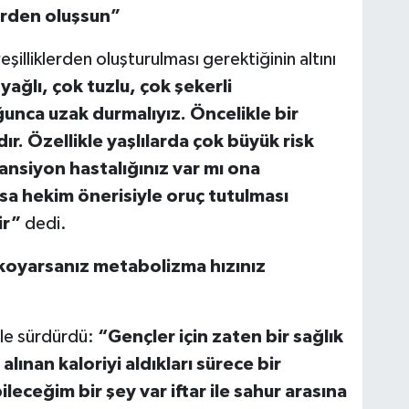
lerden oluşsun”
eşilliklerden oluşturulması gerektiğinin altını
ağlı, çok tuzlu, çok şekerli
nca uzak durmalıyız. Öncelikle bir
ır. Özellikle yaşlılarda çok büyük risk
ansiyon hastalığınız var mı ona
rsa hekim önerisiyle oruç tutulması
ir”
dedi.
n koyarsanız metabolizma hızınız
le sürdürdü:
“Gençler için zaten bir sağlık
lınan kaloriyi aldıkları sürece bir
eceğim bir şey var iftar ile sahur arasına