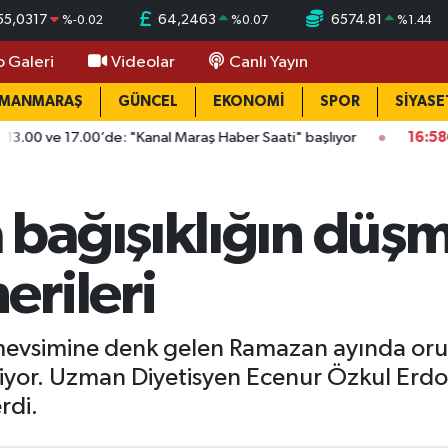
55,0317
64,2463
6574.81
%
-0.02
%
0.07
%
1.44
o Galeri
Videolar
Canlı Yayın
AMANMARAŞ
GÜNCEL
EKONOMİ
SPOR
SİYASE
ve 17.00’de: "Kanal Maraş Haber Saati" başlıyor
16:58
Onikişub
bağışıklığın düşm
rileri
 mevsimine denk gelen Ramazan ayında oruç
kiyor. Uzman Diyetisyen Ecenur Özkul Erdo
rdi.