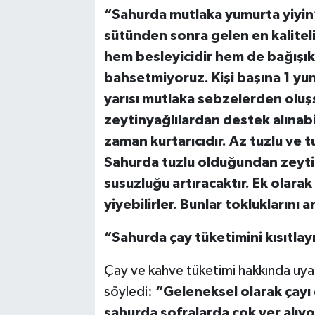
“Sahurda mutlaka yumurta yiyin
sütünden sonra gelen en kaliteli 
hem besleyicidir hem de bağışık
bahsetmiyoruz. Kişi başına 1 yu
yarısı mutlaka sebzelerden oluş
zeytinyağlılardan destek alınabi
zaman kurtarıcıdır. Az tuzlu ve t
Sahurda tuzlu olduğundan zeyti
susuzluğu artıracaktır. Ek olara
yiyebilirler. Bunlar tokluklarını ar
“Sahurda çay tüketimini kısıtlay
Çay ve kahve tüketimi hakkında uya
söyledi:
“Geleneksel olarak çayı
sahurda sofralarda çok yer alıyo