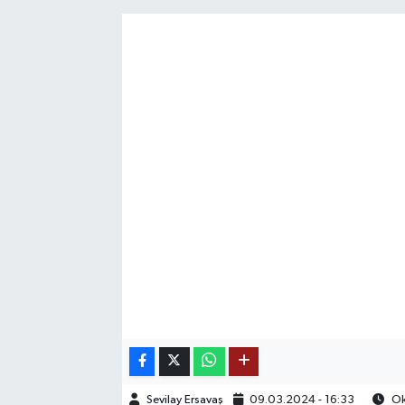
SAĞLIK
EĞİTİM
BÖLGE
KEŞFET
POPÜLER
DÜNYA
TREND
MEDYA
OTOMOTİV
Sevilay Ersavaş
09.03.2024 - 16:33
Ok