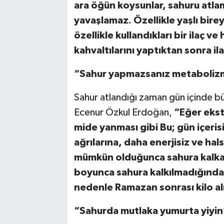
ara öğün koysunlar, sahuru atla
yavaşlamaz. Özellikle yaşlı bire
özellikle kullandıkları bir ilaç v
kahvaltılarını yaptıktan sonra ilaç
“Sahur yapmazsanız metabolizm
Sahur atlandığı zaman gün içinde bü
Ecenur Özkul Erdoğan,
“Eğer ekst
mide yanması gibi Bu; gün içeri
ağrılarına, daha enerjisiz ve hal
mümkün olduğunca sahura kalkara
boyunca sahura kalkılmadığında 
nedenle Ramazan sonrası kilo al
“Sahurda mutlaka yumurta yiyin