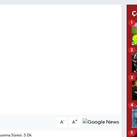
Ç
1
2
3
4
-
+
A
A
5
unma Süresi: 5 Dk