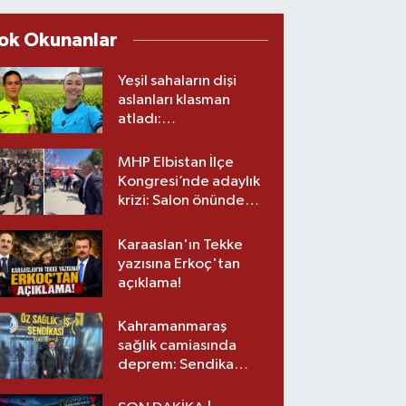
ok Okunanlar
Yeşil sahaların dişi
aslanları klasman
atladı:
Kahramanmaraş’tan
üst lige iki transfer!
MHP Elbistan İlçe
Kongresi’nde adaylık
krizi: Salon önünde
biber gazlı müdahale
Karaaslan'ın Tekke
yazısına Erkoç'tan
açıklama!
Kahramanmaraş
sağlık camiasında
deprem: Sendika
başkanı istifa etti