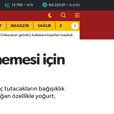
13.799
64.225,61
%
70
%
-0.63
T
MAGAZİN
SAĞLIK
EĞİTİM
YAŞAM
DÜN
at gündüz bakımevi kayıtları başladı
16:55
Afyon'da 4 yaşında
emesi için
 tutacakların bağışıklık
ğan özellikle yoğurt,