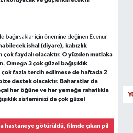
nızı koruyacak ve güçlendirecektir”
de bağırsaklar için önemine değinen Ecenur
bilecek ishal (diyare), kabızlık
n çok faydalı olacaktır. O yüzden mutlaka
n. Omega 3 çok güzel bağışıklık
 çok fazla tercih edilmese de haftada 2
ize destek olacaktır. Baharatlar da
deçal her öğüne ve her yemeğe rahatlıkla
Y
ışıklık sisteminizi de çok güzel
yla hastaneye götürüldü, filmde çıkan pil