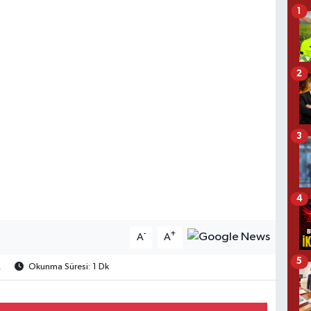
1
2
3
4
-
+
A
A
5
2
Okunma Süresi: 1 Dk