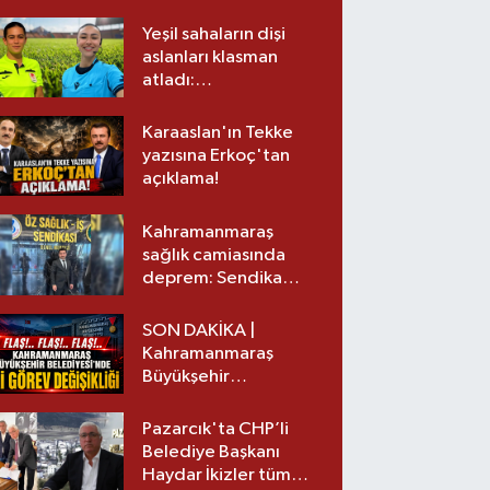
Yeşil sahaların dişi
aslanları klasman
atladı:
Kahramanmaraş’tan
üst lige iki transfer!
Karaaslan'ın Tekke
yazısına Erkoç'tan
açıklama!
Kahramanmaraş
sağlık camiasında
deprem: Sendika
başkanı istifa etti
SON DAKİKA |
Kahramanmaraş
Büyükşehir
Belediyesinde iki
görev değişikliği!
Pazarcık'ta CHP’li
Belediye Başkanı
Haydar İkizler tüm