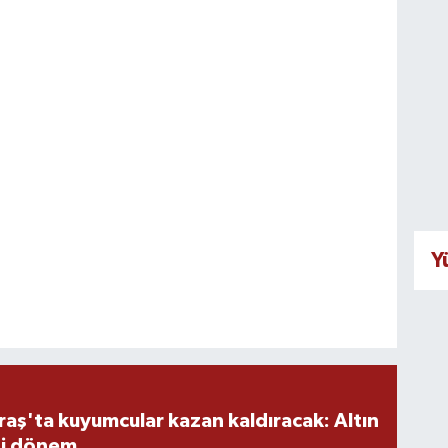
Y
ş'ta kuyumcular kazan kaldıracak: Altın
i dönem...