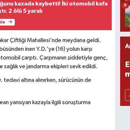
uğunu kazada kaybetti! İki otomobil kafa
6
tı: 2 ölü 5 yaralı
üle
Sakar Çiftliği Mahallesi'nde meydana geldi.
A
büsünden inen Y.D.'ye (16) yolun karşı
otomobil çarptı. Çarpmanın şiddetiyle genç,
E
 sağlık ve jandarma ekipleri sevk edildi.
m
 tedavi altına alınırken, sürücünün de
an yansıyan kazayla ilgili soruşturma