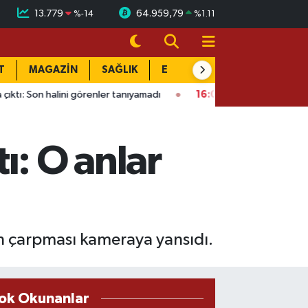
13.779
64.959,79
%
-14
%
1.11
T
MAGAZİN
SAĞLIK
EĞİTİM
YAŞAM
DÜN
alini görenler tanıyamadı
16:01
Kahramanmaraş’ta bina çöktü: 
ı: O anlar
in çarpması kameraya yansıdı.
ok Okunanlar