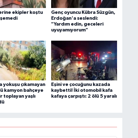
erine ekipler koştu
Genç oyuncu Kübra Süzgün,
işemedi
Erdoğan'a seslendi:
"Yardım edin, geceleri
uyuyamıyorum"
a yokuşu çıkamayan
Eşini ve çocuğunu kazada
lü kamyon bahçeye
kaybetti! İki otomobil kafa
ir toplayan yaşlı
kafaya çarpıştı: 2 ölü 5 yaralı
dü