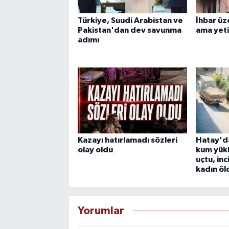
Türkiye, Suudi Arabistan ve
İhbar üz
Pakistan'dan dev savunma
ama yet
adımı
Kazayı hatırlamadı sözleri
Hatay'd
olay oldu
kum yük
uçtu, inc
kadın öl
Yorumlar