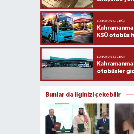
EDITÖRÜN SEÇTIĞI
Kahramanmara
KSÜ otobüs h
EDITÖRÜN SEÇTIĞI
Kahramanmaraş
otobüsler gi
Bunlar da ilginizi çekebilir