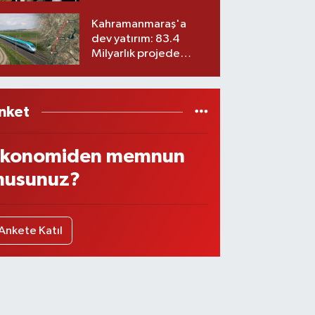
ekibiyle istifa etti! İşte
yeni partisi
Kahramanmaraş'a
dev yatırım: 83.4
Milyarlık projede
imzalar atıldı
nket
konomiden memnun
usunuz?
Ankete Katıl