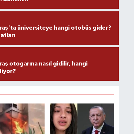
ş'ta üniversiteye hangi otobüs gider?
atları
 otogarına nasıl gidilir, hangi
diyor?