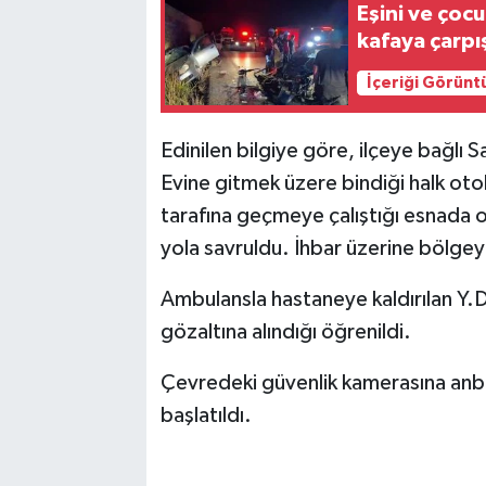
Eşini ve çoc
kafaya çarpış
TEKNOLOJİ
İçeriği Görünt
YAŞAM
Edinilen bilgiye göre, ilçeye bağlı 
KÜLTÜR SANAT
Evine gitmek üzere bindiği halk oto
tarafına geçmeye çalıştığı esnada 
yola savruldu. İhbar üzerine bölgeye
Ambulansla hastaneye kaldırılan Y.D.
gözaltına alındığı öğrenildi.
Çevredeki güvenlik kamerasına anbe
başlatıldı.