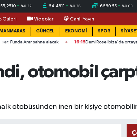
55,2510
64,4811
6660.55
%
0.32
%
0.38
%
0.03
o Galeri
Videolar
Canlı Yayın
AMANMARAŞ
GÜNCEL
EKONOMİ
SPOR
SİYASE
Arar sahne alacak
16:15
Demi Rose Ibiza'da ortaya çıktı: Son h
di, otomobil çarpt
 halk otobüsünden inen bir kişiye otomobil
Ç