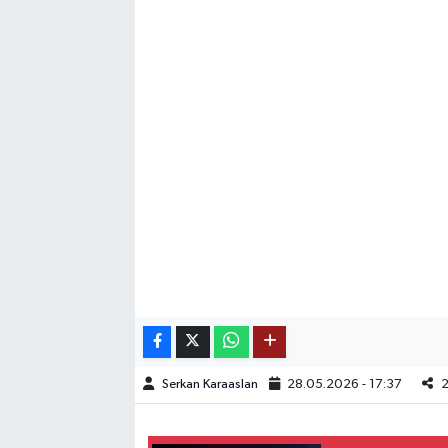
SAĞLIK
EĞİTİM
BÖLGE
KEŞFET
POPÜLER
DÜNYA
TREND
Serkan Karaaslan
28.05.2026 - 17:37
MEDYA
OTOMOTİV