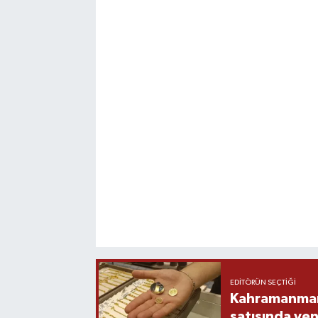
EDITÖRÜN SEÇTIĞI
Kahramanmara
satışında yen