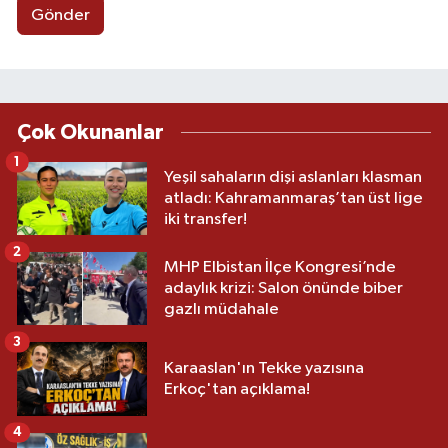
Gönder
Çok Okunanlar
1
Yeşil sahaların dişi aslanları klasman
atladı: Kahramanmaraş’tan üst lige
iki transfer!
2
MHP Elbistan İlçe Kongresi’nde
adaylık krizi: Salon önünde biber
gazlı müdahale
3
Karaaslan'ın Tekke yazısına
Erkoç'tan açıklama!
4