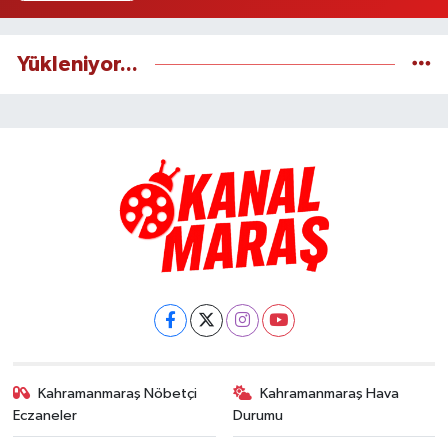
Yükleniyor...
Kahramanmaraş Nöbetçi
Kahramanmaraş Hava
Eczaneler
Durumu