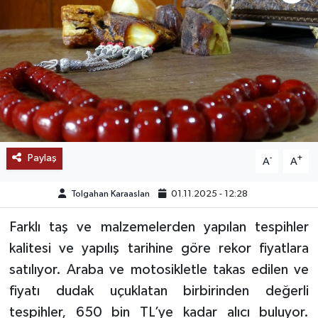
SAĞLIK
EĞİTİM
BÖLGE
KEŞFET
Paylaş
-
+
A
A
POPÜLER
Tolgahan Karaaslan
01.11.2025 - 12:28
DÜNYA
Farklı taş ve malzemelerden yapılan tespihler
TREND
kalitesi ve yapılış tarihine göre rekor fiyatlara
satılıyor. Araba ve motosikletle takas edilen ve
MEDYA
fiyatı dudak uçuklatan birbirinden değerli
tespihler, 650 bin TL’ye kadar alıcı buluyor.
OTOMOTİV