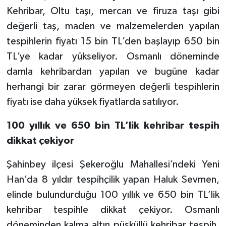
Kehribar, Oltu taşı, mercan ve firuza taşı gibi
TEKNOLOJİ
değerli taş, maden ve malzemelerden yapılan
tespihlerin fiyatı 15 bin TL’den başlayıp 650 bin
YAŞAM
TL’ye kadar yükseliyor. Osmanlı döneminde
damla kehribardan yapılan ve bugüne kadar
KÜLTÜR SANAT
herhangi bir zarar görmeyen değerli tespihlerin
fiyatı ise daha yüksek fiyatlarda satılıyor.
100 yıllık ve 650 bin TL’lik kehribar tespih
dikkat çekiyor
Şahinbey ilçesi Şekeroğlu Mahallesi’ndeki Yeni
Han’da 8 yıldır tespihçilik yapan Haluk Sevmen,
elinde bulundurduğu 100 yıllık ve 650 bin TL’lik
kehribar tespihle dikkat çekiyor. Osmanlı
döneminden kalma altın püsküllü kehribar tespih,