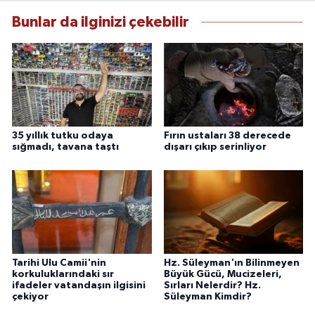
Bunlar da ilginizi çekebilir
35 yıllık tutku odaya
Fırın ustaları 38 derecede
sığmadı, tavana taştı
dışarı çıkıp serinliyor
Tarihi Ulu Camii'nin
Hz. Süleyman'ın Bilinmeyen
korkuluklarındaki sır
Büyük Gücü, Mucizeleri,
ifadeler vatandaşın ilgisini
Sırları Nelerdir? Hz.
çekiyor
Süleyman Kimdir?