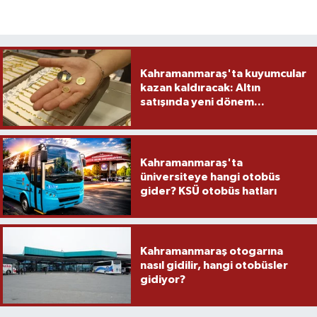
Kahramanmaraş'ta kuyumcular
kazan kaldıracak: Altın
satışında yeni dönem...
Kahramanmaraş'ta
üniversiteye hangi otobüs
gider? KSÜ otobüs hatları
Kahramanmaraş otogarına
nasıl gidilir, hangi otobüsler
gidiyor?