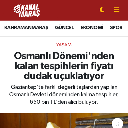
CANLI YAYIN
Kahramanmaraş Nöbetçi Eczaneler
KAHRAMANMARAŞ
GÜNCEL
EKONOMİ
SPOR
KAHRAMANMARAŞ
Kahramanmaraş Hava Durumu
YAŞAM
GÜNCEL
Kahramanmaraş Namaz Vakitleri
Osmanlı Dönemi'nden
kalan tespihlerin fiyatı
SPOR
Kahramanmaraş Trafik Yoğunluk Haritası
dudak uçuklatıyor
SİYASET
Süper Lig Puan Durumu ve Fikstür
Gaziantep’te farklı değerli taşlardan yapılan
Osmanlı Devleti döneminden kalma tespihler,
EKONOMİ
Tüm Manşetler
650 bin TL’den alıcı buluyor.
GÜNDEM
Son Dakika Haberleri
MAGAZİN
Haber Arşivi