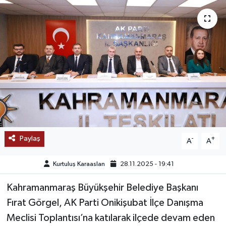
SAĞLIK
EĞİTİM
BÖLGE
KEŞFET
POPÜLER
Paylaş
-
+
A
A
DÜNYA
Kurtuluş Karaaslan
28.11.2025 - 19:41
TREND
Kahramanmaraş Büyükşehir Belediye Başkanı
MEDYA
Fırat Görgel, AK Parti Onikişubat İlçe Danışma
Meclisi Toplantısı’na katılarak ilçede devam eden
OTOMOTİV