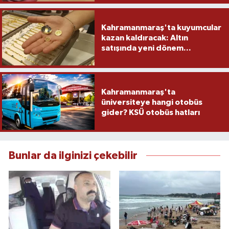
Kahramanmaraş'ta kuyumcular
kazan kaldıracak: Altın
satışında yeni dönem...
Kahramanmaraş'ta
üniversiteye hangi otobüs
gider? KSÜ otobüs hatları
Bunlar da ilginizi çekebilir