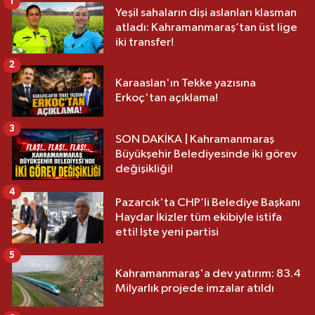
1
Yeşil sahaların dişi aslanları klasman
atladı: Kahramanmaraş’tan üst lige
iki transfer!
2
Karaaslan'ın Tekke yazısına
Erkoç'tan açıklama!
3
SON DAKİKA | Kahramanmaraş
Büyükşehir Belediyesinde iki görev
değişikliği!
4
Pazarcık'ta CHP’li Belediye Başkanı
Haydar İkizler tüm ekibiyle istifa
etti! İşte yeni partisi
5
Kahramanmaraş'a dev yatırım: 83.4
Milyarlık projede imzalar atıldı