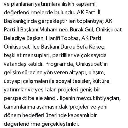
ve planlanan yatırımlara ilişkin kapsamlı
değerlendirmelerde bulundu. AK Parti İl
TEKNOLOJİ
Başkanlığında gerçekleştirilen toplantıya; AK
YAŞAM
Parti İl Başkanı Muhammed Burak Gül, Onikişubat
Belediye Başkanı Hanifi Toptaş, AK Parti
KÜLTÜR SANAT
Onikişubat İlçe Başkanı Durdu Sefa Kekeç,
teşkilat mensupları, partililer ve çok sayıda
vatandaş katıldı. Programda, Onikişubat’ın
gelişim sürecine yön veren altyapı, ulaşım,
üstyapı çalışmaları ile sosyal tesisler, kültürel
yatırımlar ve yeşil alan projeleri geniş bir
perspektifte ele alındı. İlçenin mevcut ihtiyaçları,
tamamlanma aşamasındaki projeler ve yeni
dönem hedefleri üzerinde kapsamlı bir
değerlendirme gerçekleştirildi.