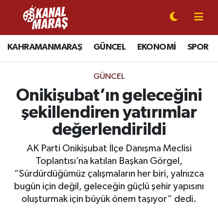
CANLI YAYIN
Kahramanmaraş Nöbetçi Eczaneler
KAHRAMANMARAŞ
GÜNCEL
EKONOMİ
SPOR
KAHRAMANMARAŞ
Kahramanmaraş Hava Durumu
GÜNCEL
GÜNCEL
Kahramanmaraş Namaz Vakitleri
Onikişubat’ın geleceğini
şekillendiren yatırımlar
SPOR
Kahramanmaraş Trafik Yoğunluk Haritası
değerlendirildi
SİYASET
Süper Lig Puan Durumu ve Fikstür
AK Parti Onikişubat İlçe Danışma Meclisi
Toplantısı’na katılan Başkan Görgel,
EKONOMİ
Tüm Manşetler
“Sürdürdüğümüz çalışmaların her biri, yalnızca
bugün için değil, geleceğin güçlü şehir yapısını
GÜNDEM
Son Dakika Haberleri
oluşturmak için büyük önem taşıyor” dedi.
MAGAZİN
Haber Arşivi