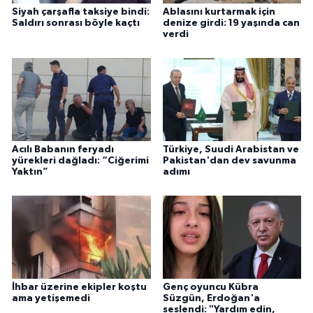
Siyah çarşafla taksiye bindi:
Ablasını kurtarmak için
Saldırı sonrası böyle kaçtı
denize girdi: 19 yaşında can
verdi
Acılı Babanın feryadı
Türkiye, Suudi Arabistan ve
yürekleri dağladı: “Ciğerimi
Pakistan'dan dev savunma
Yaktın”
adımı
İhbar üzerine ekipler koştu
Genç oyuncu Kübra
ama yetişemedi
Süzgün, Erdoğan'a
seslendi: "Yardım edin,