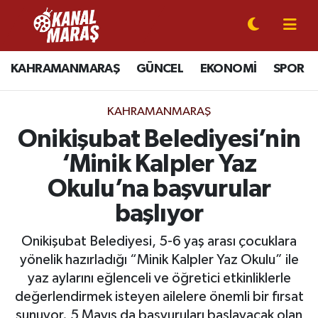
CANLI YAYIN
Kahramanmaraş Nöbetçi Eczaneler
KAHRAMANMARAŞ
GÜNCEL
EKONOMİ
SPOR
KAHRAMANMARAŞ
Kahramanmaraş Hava Durumu
KAHRAMANMARAŞ
GÜNCEL
Kahramanmaraş Namaz Vakitleri
Onikişubat Belediyesi’nin
‘Minik Kalpler Yaz
SPOR
Kahramanmaraş Trafik Yoğunluk Haritası
Okulu’na başvurular
SİYASET
Süper Lig Puan Durumu ve Fikstür
başlıyor
EKONOMİ
Tüm Manşetler
Onikişubat Belediyesi, 5-6 yaş arası çocuklara
yönelik hazırladığı “Minik Kalpler Yaz Okulu” ile
GÜNDEM
Son Dakika Haberleri
yaz aylarını eğlenceli ve öğretici etkinliklerle
değerlendirmek isteyen ailelere önemli bir fırsat
MAGAZİN
Haber Arşivi
sunuyor. 5 Mayıs da başvuruları başlayacak olan