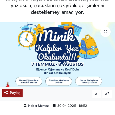
yaz okulu, çocukların çok yönlü gelişimlerini
SAĞLIK
desteklemeyi amaçlıyor.
EĞİTİM
BÖLGE
KEŞFET
POPÜLER
DÜNYA
TREND
Paylaş
-
+
A
A
MEDYA
Haber Merkezi
30.04.2025 - 18:52
OTOMOTİV