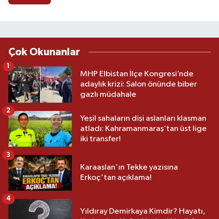
Çok Okunanlar
1
MHP Elbistan İlçe Kongresi’nde
adaylık krizi: Salon önünde biber
gazlı müdahale
2
Yeşil sahaların dişi aslanları klasman
atladı: Kahramanmaraş’tan üst lige
iki transfer!
3
Karaaslan'ın Tekke yazısına
Erkoç'tan açıklama!
4
Yıldıray Demirkaya Kimdir? Hayatı,