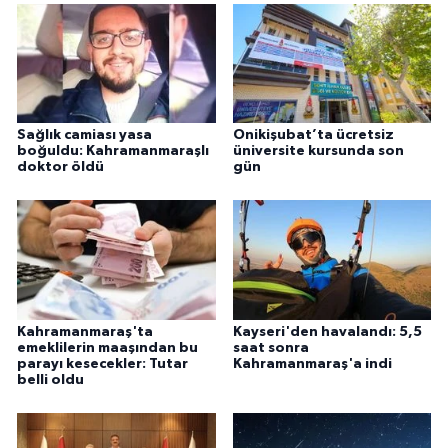
Sağlık camiası yasa
Onikişubat’ta ücretsiz
boğuldu: Kahramanmaraşlı
üniversite kursunda son
doktor öldü
gün
Kahramanmaraş'ta
Kayseri'den havalandı: 5,5
emeklilerin maaşından bu
saat sonra
parayı kesecekler: Tutar
Kahramanmaraş'a indi
belli oldu