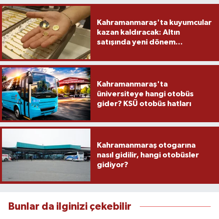
Kahramanmaraş'ta kuyumcular
kazan kaldıracak: Altın
satışında yeni dönem...
Kahramanmaraş'ta
üniversiteye hangi otobüs
gider? KSÜ otobüs hatları
Kahramanmaraş otogarına
nasıl gidilir, hangi otobüsler
gidiyor?
Bunlar da ilginizi çekebilir