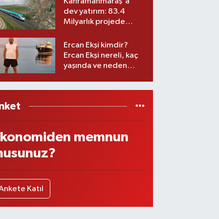
Kahramanmaraş'a
dev yatırım: 83.4
Milyarlık projede
imzalar atıldı
Ercan Ekşi kimdir?
Ercan Ekşi nereli, kaç
yaşında ve neden
öldü?
nket
konomiden memnun
usunuz?
Ankete Katıl