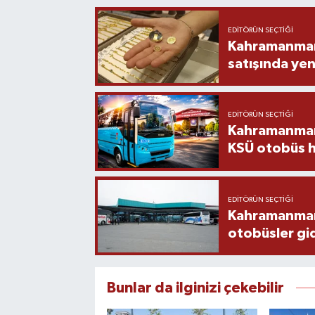
EDITÖRÜN SEÇTIĞI
Kahramanmara
satışında yen
EDITÖRÜN SEÇTIĞI
Kahramanmara
KSÜ otobüs h
EDITÖRÜN SEÇTIĞI
Kahramanmaraş
otobüsler gi
Bunlar da ilginizi çekebilir