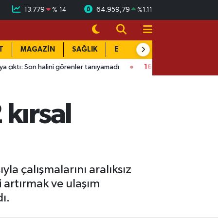
13.779
64.959,79
%
-14
%
1.11
T
MAGAZİN
SAĞLIK
EĞİTİM
YAŞAM
DÜN
i görenler tanıyamadı
16:01
Kahramanmaraş’ta bina çöktü: Mah
kırsal
yla çalışmalarını aralıksız
i artırmak ve ulaşım
ı.