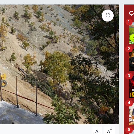
Ç
1
2
3
4
5
-
+
A
A