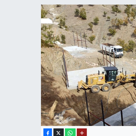
SAĞLIK
EĞİTİM
BÖLGE
KEŞFET
POPÜLER
DÜNYA
TREND
MEDYA
OTOMOTİV