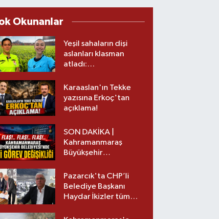
ok Okunanlar
Yeşil sahaların dişi
aslanları klasman
atladı:
Kahramanmaraş’tan
üst lige iki transfer!
Karaaslan'ın Tekke
yazısına Erkoç'tan
açıklama!
SON DAKİKA |
Kahramanmaraş
Büyükşehir
Belediyesinde iki
görev değişikliği!
Pazarcık'ta CHP’li
Belediye Başkanı
Haydar İkizler tüm
ekibiyle istifa etti! İşte
yeni partisi