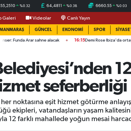
55,2510
64,4811
6660.55
%
0.32
%
0.38
%
0.03
o Galeri
Videolar
Canlı Yayın
AMANMARAŞ
GÜNCEL
EKONOMİ
SPOR
SİYASE
r sahne alacak
16:15
Demi Rose Ibiza'da ortaya çıktı: Son halin
elediyesi’nden 12 
zmet seferberliği
 her noktasına eşit hizmet götürme anlayışı
üğü ekipleri, vatandaşların yaşam kalitesin
yla 12 farklı mahallede yoğun mesai harcad