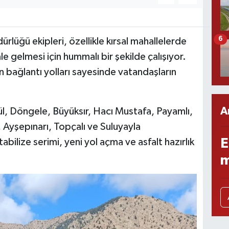
6
rlüğü ekipleri, özellikle kırsal mahallelerde
e gelmesi için hummalı bir şekilde çalışıyor.
an bağlantı yolları sayesinde vatandaşların
A
l, Döngele, Büyüksır, Hacı Mustafa, Payamlı,
, Ayşepınarı, Topçalı ve Suluyayla
E
bilize serimi, yeni yol açma ve asfalt hazırlık
m