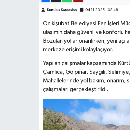
Kurtuluş Karaaslan
04.11.2025 - 08:48
TEKNOLOJİ
Onikişubat Belediyesi Fen İşleri Müdü
YAŞAM
ulaşımın daha güvenli ve konforlu hal
Bozulan yollar onarılırken, yeni açıl
KÜLTÜR SANAT
merkeze erişimi kolaylaşıyor.
Yapılan çalışmalar kapsamında Kürtü
Çamlıca, Gölpınar, Saygılı, Selimiye
Mahallelerinde yol bakım, onarım, sta
çalışmaları gerçekleştirildi.