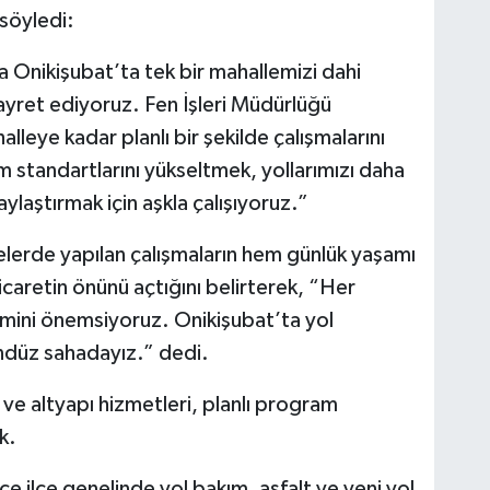
 söyledi:
Onikişubat’ta tek bir mahallemizi dahi
ret ediyoruz. Fen İşleri Müdürlüğü
leye kadar planlı bir şekilde çalışmalarını
 standartlarını yükseltmek, yollarımızı daha
ylaştırmak için aşkla çalışıyoruz.”
gelerde yapılan çalışmaların hem günlük yaşamı
icaretin önünü açtığını belirterek, “Her
imini önemsiyoruz. Onikişubat’ta yol
ndüz sahadayız.” dedi.
ve altyapı hizmetleri, planlı program
k.
ece ilçe genelinde yol bakım, asfalt ve yeni yol