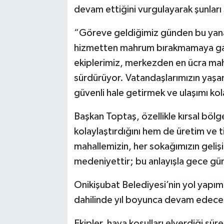
devam ettiğini vurgulayarak şunları
“Göreve geldiğimiz günden bu yana 
hizmetten mahrum bırakmamaya gay
ekiplerimiz, merkezden en ücra mahal
sürdürüyor. Vatandaşlarımızın yaşam
güvenli hale getirmek ve ulaşımı kola
Başkan Toptaş, özellikle kırsal böl
kolaylaştırdığını hem de üretim ve t
mahallemizin, her sokağımızın geliş
medeniyettir; bu anlayışla gece gü
Onikişubat Belediyesi’nin yol yapım 
dahilinde yıl boyunca devam edece
Ekipler, hava koşulları elverdiği sür