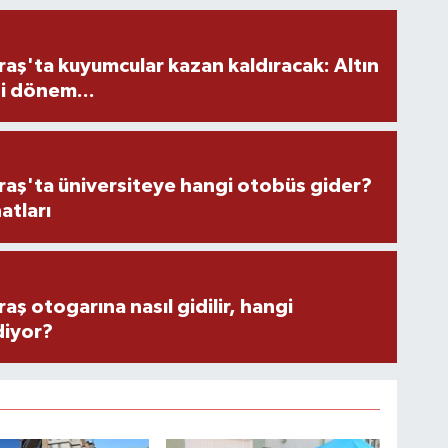
ş'ta kuyumcular kazan kaldıracak: Altın
i dönem...
ş'ta üniversiteye hangi otobüs gider?
atları
 otogarına nasıl gidilir, hangi
diyor?