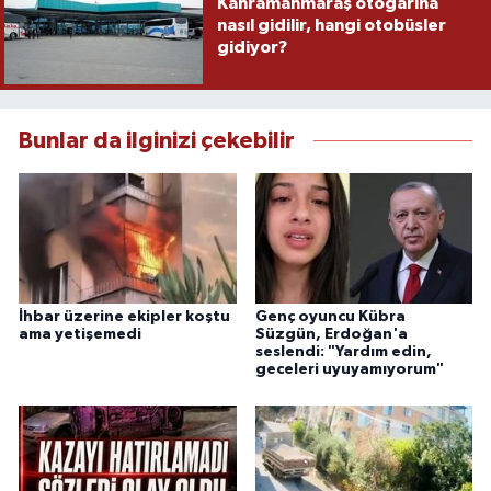
Kahramanmaraş otogarına
nasıl gidilir, hangi otobüsler
gidiyor?
Bunlar da ilginizi çekebilir
İhbar üzerine ekipler koştu
Genç oyuncu Kübra
ama yetişemedi
Süzgün, Erdoğan'a
seslendi: "Yardım edin,
geceleri uyuyamıyorum"