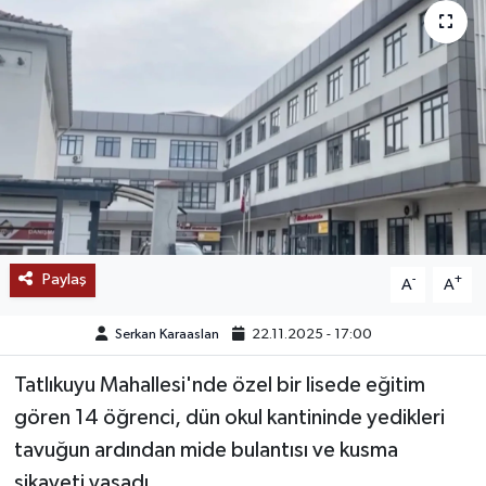
SAĞLIK
EĞİTİM
BÖLGE
KEŞFET
POPÜLER
Paylaş
-
+
A
A
DÜNYA
Serkan Karaaslan
22.11.2025 - 17:00
TREND
Tatlıkuyu Mahallesi'nde özel bir lisede eğitim
gören 14 öğrenci, dün okul kantininde yedikleri
MEDYA
tavuğun ardından mide bulantısı ve kusma
OTOMOTİV
şikayeti yaşadı.