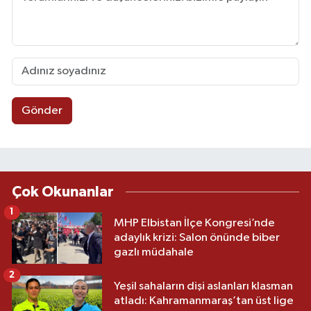
Gönder
Çok Okunanlar
1
MHP Elbistan İlçe Kongresi’nde
adaylık krizi: Salon önünde biber
gazlı müdahale
2
Yeşil sahaların dişi aslanları klasman
atladı: Kahramanmaraş’tan üst lige