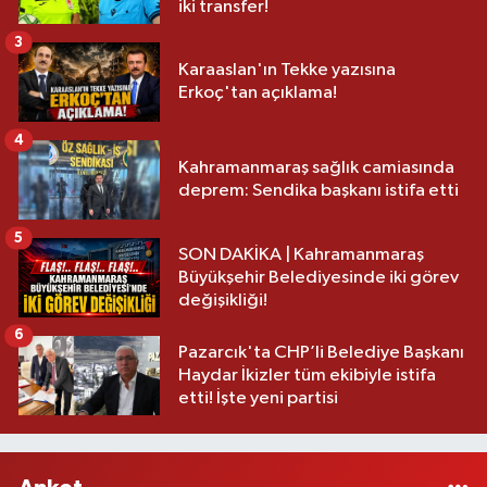
iki transfer!
3
Karaaslan'ın Tekke yazısına
Erkoç'tan açıklama!
4
Kahramanmaraş sağlık camiasında
deprem: Sendika başkanı istifa etti
5
SON DAKİKA | Kahramanmaraş
Büyükşehir Belediyesinde iki görev
değişikliği!
6
Pazarcık'ta CHP’li Belediye Başkanı
Haydar İkizler tüm ekibiyle istifa
etti! İşte yeni partisi