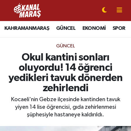
CANLI YAYIN
Kahramanmaraş Nöbetçi Eczaneler
KAHRAMANMARAŞ
GÜNCEL
EKONOMİ
SPOR
KAHRAMANMARAŞ
Kahramanmaraş Hava Durumu
GÜNCEL
GÜNCEL
Kahramanmaraş Namaz Vakitleri
Okul kantini sonları
oluyordu! 14 öğrenci
SPOR
Kahramanmaraş Trafik Yoğunluk Haritası
yedikleri tavuk dönerden
SİYASET
Süper Lig Puan Durumu ve Fikstür
zehirlendi
EKONOMİ
Tüm Manşetler
Kocaeli'nin Gebze ilçesinde kantinden tavuk
yiyen 14 lise öğrencisi, gıda zehirlenmesi
GÜNDEM
Son Dakika Haberleri
şüphesiyle hastaneye kaldırıldı.
MAGAZİN
Haber Arşivi