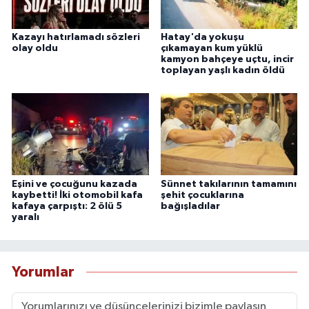
Kazayı hatırlamadı sözleri
Hatay'da yokuşu
olay oldu
çıkamayan kum yüklü
kamyon bahçeye uçtu, incir
toplayan yaşlı kadın öldü
Eşini ve çocuğunu kazada
Sünnet takılarının tamamını
kaybetti! İki otomobil kafa
şehit çocuklarına
kafaya çarpıştı: 2 ölü 5
bağışladılar
yaralı
Yorumlar