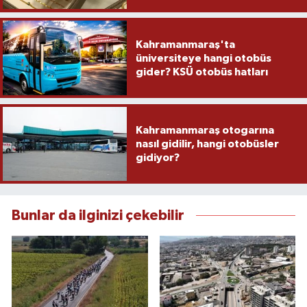
Kahramanmaraş'ta
üniversiteye hangi otobüs
gider? KSÜ otobüs hatları
Kahramanmaraş otogarına
nasıl gidilir, hangi otobüsler
gidiyor?
Bunlar da ilginizi çekebilir