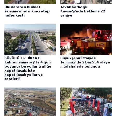
Uluslararası Bisiklet
Tevfik Kadıoğlu
Yarışması'nda ikinci etap
Kavşağı’nda bekleme 22
nefes kesti
saniye
SÜRÜCÜLER DİKKAT!
Büyükşehir İtfaiyesi
Kahramanmaraş’ta 4 gün
Temmuz’da 2 bin 554 olaya
boyunca bu yollar trafiğe
müdahalede bulundu
kapatılacak: İşte
kapatılacak yollar ve
saatleri!