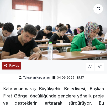
SAĞLIK
EĞİTİM
BÖLGE
KEŞFET
POPÜLER
Paylaş
-
+
A
A
DÜNYA
Tolgahan Karaaslan
04.09.2025 - 15:17
TREND
Kahramanmaraş Büyükşehir Belediyesi, Başkan
MEDYA
Fırat Görgel öncülüğünde gençlere yönelik proje
ve desteklerini artırarak sürdürüyor. Bu
OTOMOTİV