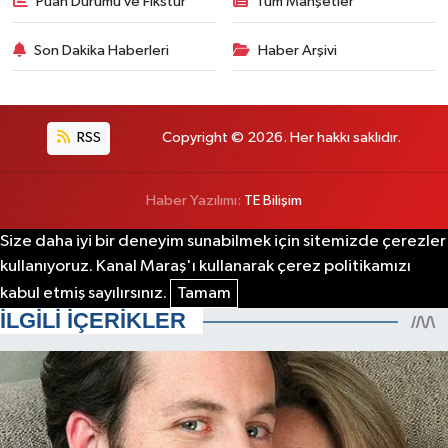
Puan Durumu ve Fikstür
Tüm Manşetler
Son Dakika Haberleri
Haber Arşivi
RSS
Copyright © 2026. Her hakkı saklıdır.
Haber Yazılımı:
TE Bilişim
Size daha iyi bir deneyim sunabilmek için sitemizde çerezler
kullanıyoruz. Kanal Maraş'ı kullanarak çerez politikamızı
kabul etmiş sayılırsınız.
Tamam