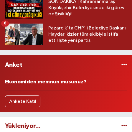
SON DAKİKA | Kahramanmaraş
Büyükşehir Belediyesinde iki görev
değişikliği!
6
Pazarcık'ta CHP’li Belediye Başkanı
Haydar İkizler tüm ekibiyle istifa
etti! İşte yeni partisi
Anket
Ekonomiden memnun musunuz?
Ankete Katıl
Yükleniyor...