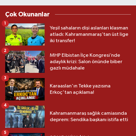
Çok Okunanlar
1
Yeşil sahaların dişi aslanları klasman
atladı: Kahramanmaraş’tan üst lige
iki transfer!
2
MHP Elbistan İlçe Kongresi’nde
adaylık krizi: Salon önünde biber
gazlı müdahale
3
Karaaslan'ın Tekke yazısına
Erkoç'tan açıklama!
4
Kahramanmaraş sağlık camiasında
deprem: Sendika başkanı istifa etti
5