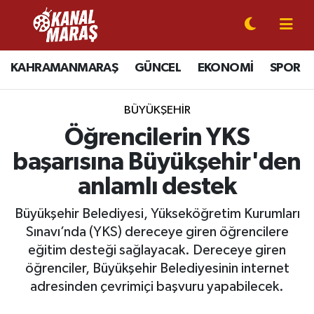
CANLI YAYIN
Kahramanmaraş Nöbetçi Eczaneler
KAHRAMANMARAŞ
GÜNCEL
EKONOMİ
SPOR
KAHRAMANMARAŞ
Kahramanmaraş Hava Durumu
BÜYÜKŞEHİR
GÜNCEL
Kahramanmaraş Namaz Vakitleri
Öğrencilerin YKS
başarısına Büyükşehir'den
SPOR
Kahramanmaraş Trafik Yoğunluk Haritası
anlamlı destek
SİYASET
Süper Lig Puan Durumu ve Fikstür
Büyükşehir Belediyesi, Yükseköğretim Kurumları
Sınavı’nda (YKS) dereceye giren öğrencilere
EKONOMİ
Tüm Manşetler
eğitim desteği sağlayacak. Dereceye giren
öğrenciler, Büyükşehir Belediyesinin internet
GÜNDEM
Son Dakika Haberleri
adresinden çevrimiçi başvuru yapabilecek.
MAGAZİN
Haber Arşivi